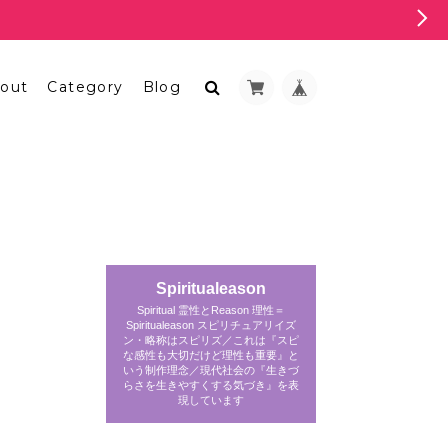
out
Category
Blog
Spiritualeason
Spiritual 霊性とReason 理性＝
Spiritualeason スピリチュアリイズ
ン・略称はスピリズ／これは『スピ
な感性も大切だけど理性も重要』と
いう制作理念／現代社会の『生きづ
らさを生きやすくする気づき』を表
現しています