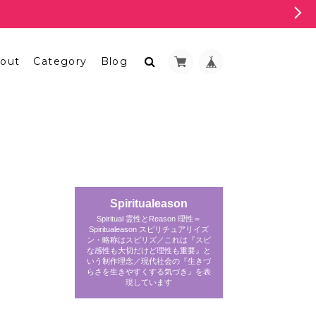
out
Category
Blog
Spiritualeason
Spiritual 霊性とReason 理性＝
Spiritualeason スピリチュアリイズ
ン・略称はスピリズ／これは『スピ
な感性も大切だけど理性も重要』と
いう制作理念／現代社会の『生きづ
らさを生きやすくする気づき』を表
現しています