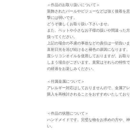
＜作品のお取り扱いについて＞
装飾されたパールやビジューなどは強く接着を意
撃には弱いです。
どうぞ優しくお取り扱い下さいませ。
また、ペットや小さなお子様の扱いや間違った方
扱ってください。
上記の場合の不慮の事故などの責任は一切負いま
直射日光を浴び続けると褪色の原因になります。
度シリコンオイルを使用しておりますが、お取り
しまう場合がございます。黄変はそれらの特性で
の経過をお楽しみください。
＜付属金属について＞
アレルギー対応はしておりませんので、金属アレ
購入を再検討されることをおすすめいたしており
＜作品の状態について＞
ハンドメイドです。完璧な物をお求めの方や、神
い。