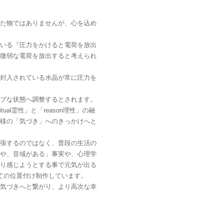
＞
た物ではありませんが、心を込め
いる『圧力をかけると電荷を放出
微弱な電荷を放出すると考えられ
封入されている水晶が常に圧力を
ブな状態へ調整するとされます。
ritual霊性」と「reason理性」の融
様の「気づき」へのきっかけへと
張するのではなく、普段の生活の
や、音域がある」事実や、心理学
り感じようとする事で元気が出る
ての位置付け制作しています。
気づきへと繋がり、より高次な幸