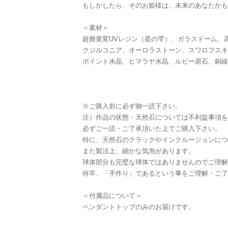
もしかしたら、そのお姫様は、未来のあなたかも
＜素材＞
超難黄変UVレジン（星の雫）、ガラスドーム、
クジルコニア、オーロラストーン、スワロフスキ
ポイント水晶、ヒマラヤ水晶、ルビー原石、銅線
※ご購入前に必ず御一読下さい。
注）作品の状態・天然石については不利益事項を
必ずご一読・ご了承頂いた上でご購入下さい。
特に、天然石のクラックやインクルージョンにつ
また製法上、細かな気泡があります。
球体部分も完璧な球体ではありませんのでご理解
何卒、「手作り」であるという事をご理解・ご了
＜付属品について＞
ペンダントトップのみのお届けです。