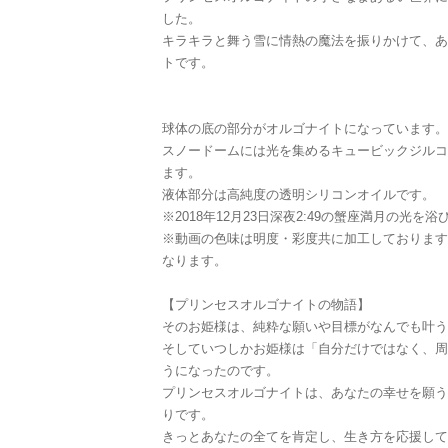
した。
キラキラと舞う雪に情熱の魔法を振りかけて、あ
トです。
球体の底の部分がオルゴナイトになっています。
スノードームには光を集めるキュービックジルコ
ます。
液体部分は高純度の透明シリコンオイルです。
※2018年12月23日深夜2:49の蟹座満月の光を
※動画の色味は明度・彩度共に加工しております
なります。
【プリンセスオルゴナイトの物語】
そのお姫様は、純粋な願いや目標がなんでも叶う
そしていつしかお姫様は「自分だけではなく、周
うになったのです。
プリンセスオルゴナイトは、あなたの幸せを願う
りです。
きっとあなたの全てを肯定し、生き方を応援して