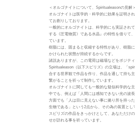
＜オルゴナイトについて、Spiritualeasonの見解
オルゴナイトは医学的・科学的に効果を証明され
てお創りしております。
一般的にオルゴナイトは、科学的にも実証されて
する《圧電物質》である水晶』の特性を借りて、
ています。
樹脂には、固まると収縮する特性があり、樹脂に
かけられた状態が持続するからです。
諸説ありますが、この電荷は磁場などをポジティ
Spiritualeason（以下スピリズ）の立場は、「spi
合する世界観で作品を作り、作品を通して持ち主
繋がることを祈って制作しています。
オルゴナイトに関しても一般的な疑似科学的な主
中でも、例えば「人間には感知できない光の波長
方面でも「人は目に見えない事に拠り所を持った
生物である」という2点から、その為の装置とし
スピリズの作品をきっかけとして、あなただけの
せが訪れる事を祈っています。