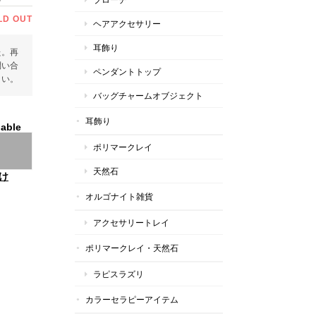
LD OUT
ヘアアクセサリー
耳飾り
た。再
問い合
ペンダントトップ
さい。
バッグチャームオブジェクト
耳飾り
lable
ポリマークレイ
天然石
け
オルゴナイト雑貨
アクセサリートレイ
ポリマークレイ・天然石
ラピスラズリ
カラーセラピーアイテム