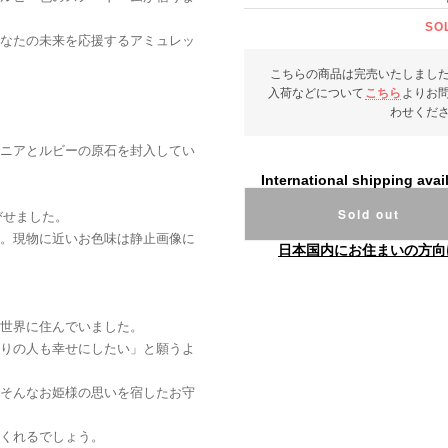
SO
なたの未来を応援するアミュレッ
こちらの商品は完売いたしまし
入荷などについて
こちら
よりお
わせくだ
ニアとルビーの原石を封入してい
International shipping avai
Sold out
浴びせました。
。現物に近いお色味は静止画像に
日本国内にお住まいの方向
世界に住んでいました。
りの人も幸せにしたい」と願うよ
そんなお姫様の思いを宿したお守
くれるでしょう。