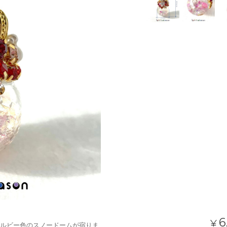
6
¥
ルビー色のスノードームが宿りま