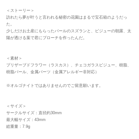
＜ストーリー＞
訪れたら夢が叶うと言われる秘密の花園はまるで宝石箱のようだっ
た。
少しだけお土産にもらったパールのスズランと、ビジューの朝露、太
陽が透ける葉で君にブローチを作ったんだ。
＜素材＞
プリザーブドフラワー（ラスカス）、チェコガラスビジュー、樹脂、
樹脂パール、金属パーツ（金属アレルギー非対応）
※オルゴナイトではありませんのでご留意願います。
＜サイズ＞
サークルサイズ：直径約30mm
最大幅サイズ：43mm
総重量：7.9g