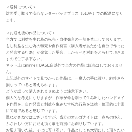
＜送料について＞
対面受け取りで安心なレターパックプラス（510円）での配送になり
ます。
＜お迎え後の作品について＞
当方では利益を生む為の転売・自作発言の一切を禁止しております。
もし利益を生む為の転売や自作発言（購入者があたかも自分で作った
と発言する行為）が発覚した場合、しかるべき対処をとらせて頂きま
すのでご了承下さい。
ネット上はminneとBASE店以外で当方の作品は販売はしておりませ
ん。
上記以外のサイトで見つかった作品は、一度人の手に渡り、純粋さを
損なっていると考えられます。
どうか誤って購入されませぬようご注意下さい。
個人的な考えになりますが、作家が命を削って生み出したハンドメイ
ド作品を、自作発言と利益を生みだす転売行為を道徳・倫理的に非常
に問題であると感じています。
重ねがさねではございますが、当方のオルゴナイトは一点ものゆえ、
ふさわしい方にお迎え頂く事を前提にお創りしています。
お迎え頂いた後、そばに寄り添い、作品としても大切にして頂きたい