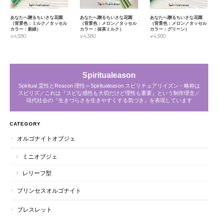
あなたへ贈るちいさな花園
あなたへ贈るちいさな花園
あなたへ贈るちいさな花園
（背景色：ミルク／タッセル
（背景色：メロン／タッセル
（背景色：メロン／タッセル
カラー：新緑）
カラー：抹茶ミルク）
カラー：グリーン）
¥4,380
¥4,380
¥4,380
Spiritualeason
Spiritual 霊性とReason 理性＝Spiritualeason スピリチュアリイズン・略称は
スピリズ／これは『スピな感性も大切だけど理性も重要』という制作理念／
現代社会の『生きづらさを生きやすくする気づき』を表現しています
CATEGORY
オルゴナイトオブジェ
ミニオブジェ
レリーフ型
プリンセスオルゴナイト
ブレスレット