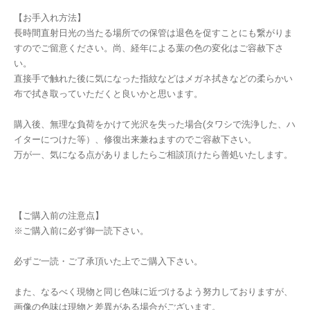
【お手入れ方法】
長時間直射日光の当たる場所での保管は退色を促すことにも繋がりま
すのでご留意ください。尚、経年による葉の色の変化はご容赦下さ
い。
直接手で触れた後に気になった指紋などはメガネ拭きなどの柔らかい
布で拭き取っていただくと良いかと思います。
購入後、無理な負荷をかけて光沢を失った場合(タワシで洗浄した、ハ
イターにつけた等）、修復出来兼ねますのでご容赦下さい。
万が一、気になる点がありましたらご相談頂けたら善処いたします。
【ご購入前の注意点】
※ご購入前に必ず御一読下さい。
必ずご一読・ご了承頂いた上でご購入下さい。
また、なるべく現物と同じ色味に近づけるよう努力しておりますが、
画像の色味は現物と差異がある場合がございます。