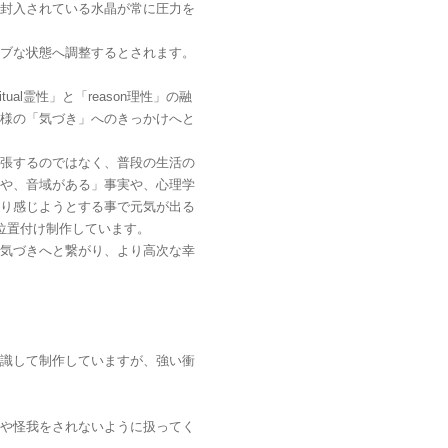
封入されている水晶が常に圧力を
ブな状態へ調整するとされます。
ritual霊性」と「reason理性」の融
様の「気づき」へのきっかけへと
張するのではなく、普段の生活の
や、音域がある」事実や、心理学
り感じようとする事で元気が出る
位置付け制作しています。
気づきへと繋がり、より高次な幸
識して制作していますが、強い衝
や怪我をされないように扱ってく