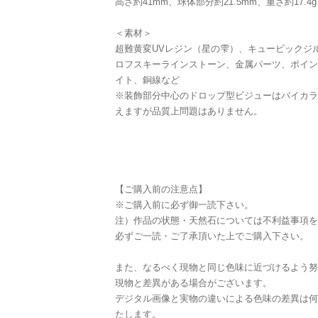
高さ約41mm、球体部分約21.5mm、重さ約17.4g
＜素材＞
超難黄変UVレジン（星の雫）、キュービックジ
ロフスキーラインストーン、金属パーツ、ポイン
イト、銅線など
※装飾部分中心のドロップ型ビジューはバイカラ
えますが品質上問題はありません。
【ご購入前の注意点】
※ご購入前に必ず御一読下さい。
注）作品の状態・天然石については不利益事項を
必ずご一読・ご了承頂いた上でご購入下さい。
また、なるべく現物と同じ色味に近づけるよう努
現物と差異がある場合がございます。
デジタル画像と実物の違いによる色味の差異は何
たします。