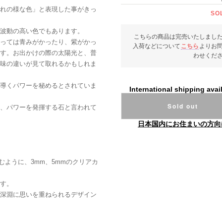
れの様な色」と表現した事がきっ
SO
波動の高い色でもあります。
こちらの商品は完売いたしまし
っては青みがかったり、紫がかっ
入荷などについて
こちら
よりお
す。お出かけの際の太陽光と、普
わせくだ
味の違いが見て取れるかもしれま
導くパワーを秘めるとされていま
International shipping avai
Sold out
、パワーを発揮する石と言われて
日本国内にお住まいの方向
むように、3mm、5mmのクリアカ
す。
深淵に思いを重ねられるデザイン