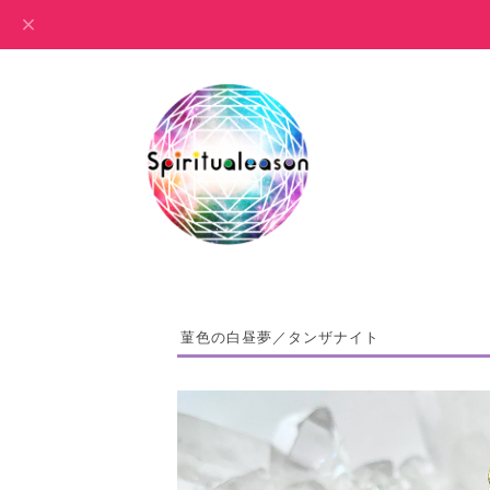
菫色の白昼夢／タンザナイト