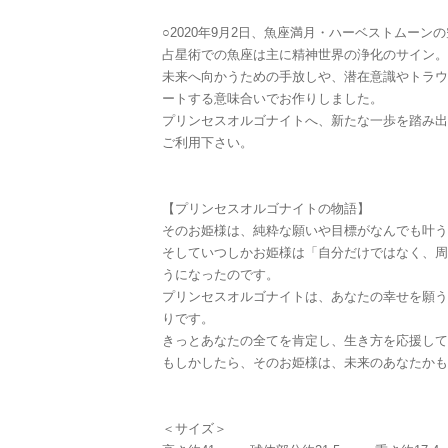
○2020年9月2日、魚座満月・ハーベストムーン
占星術での魚座は主に精神世界の浄化のサイン。
未来へ向かうための手放しや、潜在意識やトラウ
ートする意味合いでお作りしました。
プリンセスオルゴナイトへ、新たな一歩を踏み出
ご利用下さい。
【プリンセスオルゴナイトの物語】
そのお姫様は、純粋な願いや目標がなんでも叶う
そしていつしかお姫様は「自分だけではなく、周
うになったのです。
プリンセスオルゴナイトは、あなたの幸せを願う
りです。
きっとあなたの全てを肯定し、生き方を応援して
もしかしたら、そのお姫様は、未来のあなたかも
＜サイズ＞