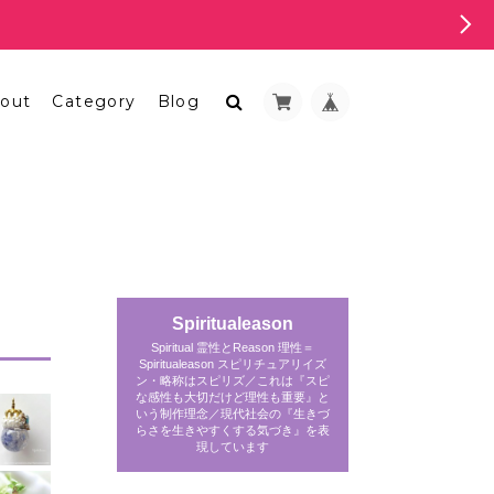
out
Category
Blog
Spiritualeason
Spiritual 霊性とReason 理性＝
Spiritualeason スピリチュアリイズ
ン・略称はスピリズ／これは『スピ
な感性も大切だけど理性も重要』と
いう制作理念／現代社会の『生きづ
らさを生きやすくする気づき』を表
現しています