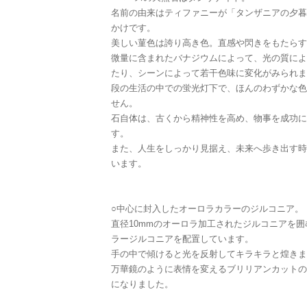
名前の由来はティファニーが「タンザニアの夕暮
かけです。
美しい菫色は誇り高き色。直感や閃きをもたらす
微量に含まれたバナジウムによって、光の質によ
たり、シーンによって若干色味に変化がみられま
段の生活の中での蛍光灯下で、ほんのわずかな色
せん。
石自体は、古くから精神性を高め、物事を成功に
す。
また、人生をしっかり見据え、未来へ歩き出す時
います。
○中心に封入したオーロラカラーのジルコニア。
直径10mmのオーロラ加工されたジルコニアを囲
ラージルコニアを配置しています。
手の中で傾けると光を反射してキラキラと煌きま
万華鏡のように表情を変えるブリリアンカットの
になりました。