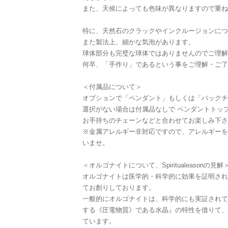
また、天候によっても色味が異なりますので重ね
特に、天然石のクラックやインクルージョンにつ
また製法上、細かな気泡があります。
球体部分も完璧な球体ではありませんのでご理解
何卒、「手作り」であるという事をご理解・ご了
＜付属品について＞
オプションで「ペンダント」もしくは「バックチ
選択がない場合は付属品なしで ペンダントトッ
お手持ちのチェーンなどと合わせてお楽しみ下さ
※金属アレルギー非対応ですので、アレルギーを
いませ。
＜オルゴナイトについて、Spiritualeasonの見解
オルゴナイトは医学的・科学的に効果を証明され
てお創りしております。
一般的にオルゴナイトは、科学的にも実証されて
する《圧電物質》である水晶』の特性を借りて、
ています。