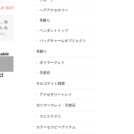
LD OUT
ヘアアクセサリー
耳飾り
た。再
問い合
ペンダントトップ
さい。
バッグチャームオブジェクト
耳飾り
lable
ポリマークレイ
天然石
け
オルゴナイト雑貨
アクセサリートレイ
ポリマークレイ・天然石
ラピスラズリ
カラーセラピーアイテム