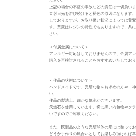
ださい。
上記の場合の不慮の事故などの責任は一切負いま
直射日光を浴び続けると褪色の原因になります。
しておりますが、お取り扱い状況によっては黄変
す。黄変はレジンの特性でもありますので、共に
さい。
＜付属金属について＞
アレルギー対応はしておりませんので、金属アレ
購入を再検討されることをおすすめいたしており
＜作品の状態について＞
ハンドメイドです。完璧な物をお求めの方や、神
い。
作品の製法上、細かな気泡がございます。
天然石を使用しています。稀に黒い内包物やクラ
いですのでご容赦ください。
また、既製品のような完璧球体の形には整ってお
どうか手作りの風合いとしてお楽しみ頂ければ幸