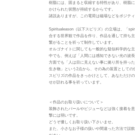
樹脂には、固まると収縮する特性があり、樹脂に
かけられた状態が持続するからです。
諸説ありますが、この電荷は磁場などをポジティ
Spiritualeason（以下スピリズ）の立場は、「spi
合する世界観で作品を作り、作品を通して持ち主
繋がることを祈って制作しています。
オルゴナイトに関しても一般的な疑似科学的な主
中でも、例えば「人間には感知できない光の波長
方面でも「人は目に見えない事に拠り所を持った
生き物」という2点から、その為の装置としての
スピリズの作品をきっかけとして、あなただけの
せが訪れる事を祈っています。
＜作品のお取り扱いについて＞
装飾されたパールやビジューなどは強く接着を意
撃には弱いです。
どうぞ優しくお取り扱い下さいませ。
また、小さなお子様の扱いや間違った方法で誤飲