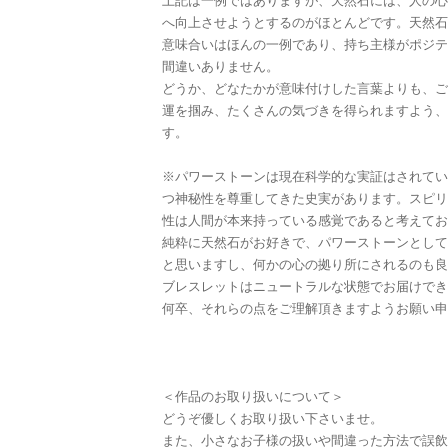
上記は一例ではありますが、天然石には、人の心
へ向上させようとするのがほとんどです。天然石
意味合いはほんの一例であり、持ち主様がポジテ
間違いありません。
どうか、どなたかが意味付けした言葉よりも、ご
運を掴み、たくさんの気づきを得られますよう、
す。
※パワーストーンは現在科学的な実証はされてい
つ神秘性を尊重してきた史実があります。スピリ
性は人間が本来持っている感覚であると考えてお
純粋に天然石がお好きで、パワーストーンとして
と思いますし、何かの心の拠り所にされるのも良
ブレスレットはニュートラルな状態でお届けでき
何卒、それらの点をご理解頂きますようお願い申
＜作品のお取り扱いについて＞
どうぞ優しくお取り扱い下さいませ。
また、小さなお子様の扱いや間違った方法で誤飲