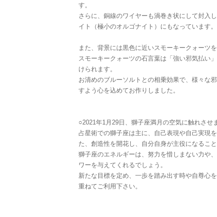
す。
さらに、銅線のワイヤーも渦巻き状にして封入し
イト（極小のオルゴナイト）にもなっています。
また、背景には黒色に近いスモーキークォーツを
スモーキークォーツの石言葉は「強い邪気払い」
けられます。
お清めのブルーソルトとの相乗効果で、様々な邪
すよう心を込めてお作りしました。
○2021年1月29日、獅子座満月の空気に触れさせ
占星術での獅子座は主に、自己表現や自己実現を
た、創造性を開花し、自分自身が主役になること
獅子座のエネルギーは、努力を惜しまない力や、
ワーを与えてくれるでしょう。
新たな目標を定め、一歩を踏み出す時や自尊心を
重ねてご利用下さい。