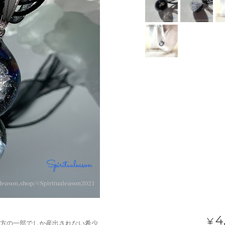
4
¥
方の一部でしか産出されない希少