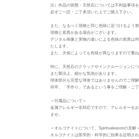
注）作品の状態・天然石については不利益事項を
必ずご一読・ご了承頂いた上でご購入下さい。
また、なるべく現物と同じ色味に近づけるよう努
現物と差異がある場合がございます。
デジタル画像と実物の違いによる色味の差異は何
たします。
また、天候によっても色味が異なりますので重ね
特に、天然石のクラックやインクルージョンにつ
また製法上、細かな気泡があります。
球体部分も完璧な球体ではありませんのでご理解
何卒、「手作り」であるという事をご理解・ご了
＜付属品について＞
金属アレルギー非対応ですので、アレルギーをお
ませ。
＜オルゴナイトについて、Spiritualeasonの見解
オルゴナイトは医学的・科学的に効果を証明され