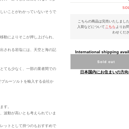
SO
しいことがわかっていないそうで
こちらの商品は完売いたしまし
入荷などについて
こちら
よりお
わせくだ
移動によりそこが押し上げられ、
出される岩塩には、天空と海の記
International shipping avai
Sold out
とても少なく、一部の業者間での
日本国内にお住まいの方向
ルートでブルーソルトを輸入する会社か
ます。
、波動が高いとも考えられていま
レットとして持つのもおすすめで