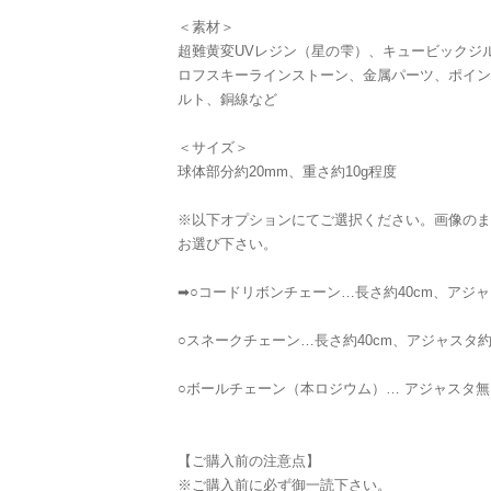
＜素材＞
超難黄変UVレジン（星の雫）、キュービックジ
ロフスキーラインストーン、金属パーツ、ポイン
ルト、銅線など
＜サイズ＞
球体部分約20mm、重さ約10g程度
※以下オプションにてご選択ください。画像のま
お選び下さい。
➡︎○コードリボンチェーン…長さ約40cm、アジャ
○スネークチェーン…長さ約40cm、アジャスタ約
○ボールチェーン（本ロジウム）… アジャスタ無し
【ご購入前の注意点】
※ご購入前に必ず御一読下さい。