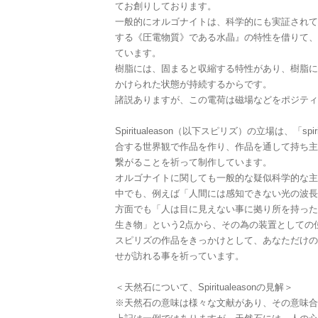
てお創りしております。
一般的にオルゴナイトは、科学的にも実証されて
する《圧電物質》である水晶』の特性を借りて、
ています。
樹脂には、固まると収縮する特性があり、樹脂に
かけられた状態が持続するからです。
諸説ありますが、この電荷は磁場などをポジティ
Spiritualeason（以下スピリズ）の立場は、「spi
合する世界観で作品を作り、作品を通して持ち主
繋がることを祈って制作しています。
オルゴナイトに関しても一般的な疑似科学的な主
中でも、例えば「人間には感知できない光の波長
方面でも「人は目に見えない事に拠り所を持った
生き物」という2点から、その為の装置としての
スピリズの作品をきっかけとして、あなただけの
せが訪れる事を祈っています。
＜天然石について、Spiritualeasonの見解＞
※天然石の意味は様々な文献があり、その意味合