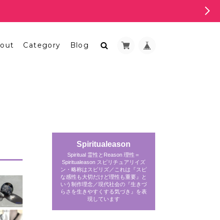
out
Category
Blog
Spiritualeason
Spiritual 霊性とReason 理性＝
Spiritualeason スピリチュアリイズ
ン・略称はスピリズ／これは『スピ
な感性も大切だけど理性も重要』と
いう制作理念／現代社会の『生きづ
らさを生きやすくする気づき』を表
現しています