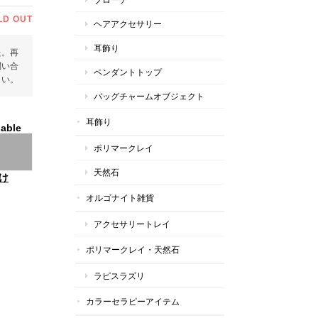
LD OUT
ヘアアクセサリー
耳飾り
た。再
問い合
ペンダントトップ
さい。
バッグチャームオブジェクト
耳飾り
lable
ポリマークレイ
天然石
け
オルゴナイト雑貨
アクセサリートレイ
ポリマークレイ・天然石
ラピスラズリ
カラーセラピーアイテム