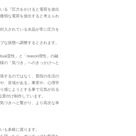
いる『圧力をかけると電荷を放出
微弱な電荷を放出すると考えられ
封入されている水晶が常に圧力を
ブな状態へ調整するとされます。
ritual霊性」と「reason理性」の融
様の「気づき」へのきっかけへと
張するのではなく、普段の生活の
や、音域がある」事実や、心理学
り感じようとする事で元気が出る
位置付け制作しています。
気づきへと繋がり、より高次な幸
いも多岐に渡ります。