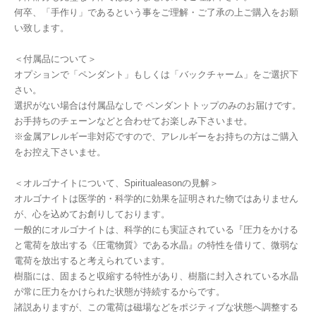
何卒、「手作り」であるという事をご理解・ご了承の上ご購入をお願
い致します。
＜付属品について＞
オプションで「ペンダント」もしくは「バックチャーム」をご選択下
さい。
選択がない場合は付属品なしで ペンダントトップのみのお届けです。
お手持ちのチェーンなどと合わせてお楽しみ下さいませ。
※金属アレルギー非対応ですので、アレルギーをお持ちの方はご購入
をお控え下さいませ。
＜オルゴナイトについて、Spiritualeasonの見解＞
オルゴナイトは医学的・科学的に効果を証明された物ではありません
が、心を込めてお創りしております。
一般的にオルゴナイトは、科学的にも実証されている『圧力をかける
と電荷を放出する《圧電物質》である水晶』の特性を借りて、微弱な
電荷を放出すると考えられています。
樹脂には、固まると収縮する特性があり、樹脂に封入されている水晶
が常に圧力をかけられた状態が持続するからです。
諸説ありますが、この電荷は磁場などをポジティブな状態へ調整する