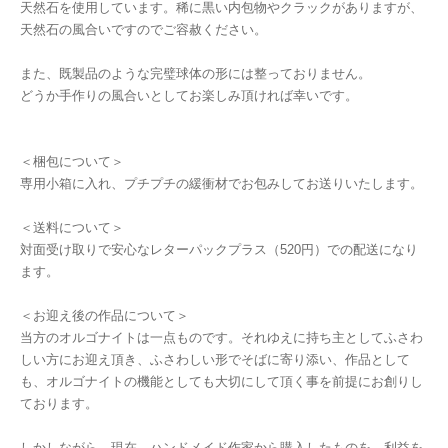
天然石を使用しています。稀に黒い内包物やクラックがありますが、
天然石の風合いですのでご容赦ください。
また、既製品のような完璧球体の形には整っておりません。
どうか手作りの風合いとしてお楽しみ頂ければ幸いです。
＜梱包について＞
専用小箱に入れ、プチプチの緩衝材でお包みしてお送りいたします。
＜送料について＞
対面受け取りで安心なレターパックプラス（520円）での配送になり
ます。
＜お迎え後の作品について＞
当方のオルゴナイトは一点ものです。それゆえに持ち主としてふさわ
しい方にお迎え頂き、ふさわしい形でそばに寄り添い、作品として
も、オルゴナイトの機能としても大切にして頂く事を前提にお創りし
ております。
しかしながら、現在、ハンドメイド作家から購入したものを、利益を