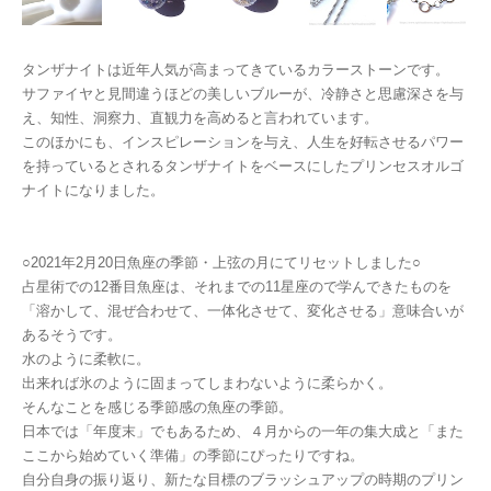
タンザナイトは近年人気が高まってきているカラーストーンです。
サファイヤと見間違うほどの美しいブルーが、冷静さと思慮深さを与
え、知性、洞察力、直観力を高めると言われています。
このほかにも、インスピレーションを与え、人生を好転させるパワー
を持っているとされるタンザナイトをベースにしたプリンセスオルゴ
ナイトになりました。
○2021年2月20日魚座の季節・上弦の月にてリセットしました○
占星術での12番目魚座は、それまでの11星座ので学んできたものを
「溶かして、混ぜ合わせて、一体化させて、変化させる」意味合いが
あるそうです。
水のように柔軟に。
出来れば氷のように固まってしまわないように柔らかく。
そんなことを感じる季節感の魚座の季節。
日本では「年度末」でもあるため、４月からの一年の集大成と「また
ここから始めていく準備」の季節にぴったりですね。
自分自身の振り返り、新たな目標のブラッシュアップの時期のプリン