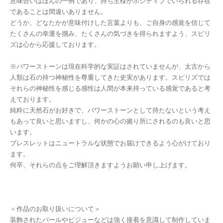
意味合いはほんの一例であり、持ち主様がポジティブでいられる存在
であることは間違いありません。
どうか、どなたかが意味付けした言葉よりも、ご自身の感覚を信じて
たくさんの幸運を掴み、たくさんの気づきを得られますよう、スピリ
ズは心から応援しております。
※パワーストーンは現在科学的な実証はされていませんが、太古から
人類は石の持つ神秘性を尊重してきた史実があります。スピリズでは
それらの神秘性を感じる感性は人間が本来持っている感覚であると考
えております。
純粋に天然石がお好きで、パワーストーンとして持たないという考え
もあって良いと思いますし、何かの心の拠り所にされるのも良いと思
います。
ブレスレットはニュートラルな状態でお届けできるよう心がけており
ます。
何卒、それらの点をご理解頂きますようお願い申し上げます。
＜作品のお取り扱いについて＞
装飾されたパールやビジューなどは強く接着を意識して制作していま