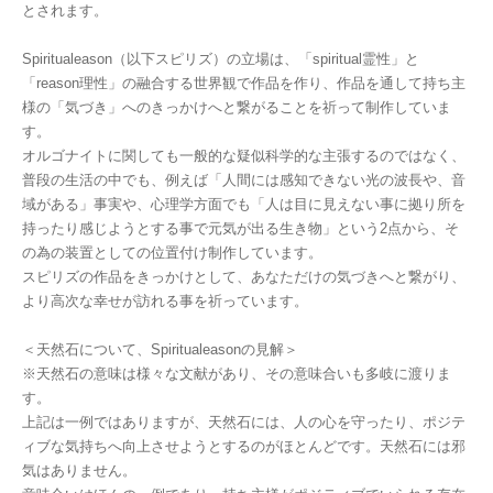
とされます。
Spiritualeason（以下スピリズ）の立場は、「spiritual霊性」と
「reason理性」の融合する世界観で作品を作り、作品を通して持ち主
様の「気づき」へのきっかけへと繋がることを祈って制作していま
す。
オルゴナイトに関しても一般的な疑似科学的な主張するのではなく、
普段の生活の中でも、例えば「人間には感知できない光の波長や、音
域がある」事実や、心理学方面でも「人は目に見えない事に拠り所を
持ったり感じようとする事で元気が出る生き物」という2点から、そ
の為の装置としての位置付け制作しています。
スピリズの作品をきっかけとして、あなただけの気づきへと繋がり、
より高次な幸せが訪れる事を祈っています。
＜天然石について、Spiritualeasonの見解＞
※天然石の意味は様々な文献があり、その意味合いも多岐に渡りま
す。
上記は一例ではありますが、天然石には、人の心を守ったり、ポジテ
ィブな気持ちへ向上させようとするのがほとんどです。天然石には邪
気はありません。