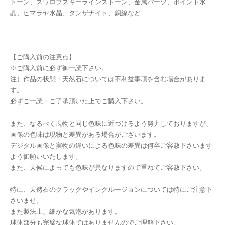
トーン、スワロフスキーラインストーン、金属パーツ、ポイント水
晶、ヒマラヤ水晶、タンザナイト、銅線など
【ご購入前の注意点】
※ご購入前に必ず御一読下さい。
注）作品の状態・天然石については不利益事項を含む場合がありま
す。
必ずご一読・ご了承頂いた上でご購入下さい。
また、なるべく現物と同じ色味に近づけるよう努力しておりますが、
画像の色味は現物と差異がある場合がございます。
デジタル画像と実物の違いによる色味の差異は何卒ご容赦下さいます
よう御願いいたします。
また、天候によっても色味が異なりますので重ねてご容赦下さい。
特に、天然石のクラックやインクルージョンについては特にご注意下
さいませ。
また製法上、細かな気泡があります。
球体部分も完璧な球体ではありませんのでご理解下さい。