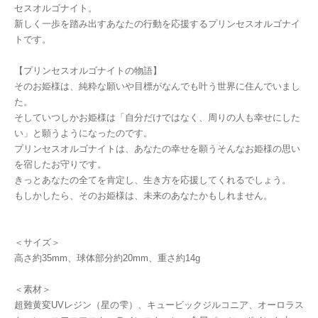
セスオルゴナイト。
新しく一歩を踏み出すあなたの行動を応援するプリンセスオルゴナイ
トです。
【プリンセスオルゴナイトの物語】
そのお姫様は、純粋な願いや目標がなんでも叶う世界に住んでいまし
た。
そしていつしかお姫様は「自分だけではなく、周りの人も幸せにした
い」と願うようになったのです。
プリンセスオルゴナイトは、あなたの幸せを願うそんなお姫様の思い
を宿したお守りです。
きっとあなたの全てを肯定し、生き方を応援してくれるでしょう。
もしかしたら、そのお姫様は、未来のあなたかもしれません。
＜サイズ＞
高さ約35mm、球体部分約20mm、重さ約14g
＜素材＞
超難黄変UVレジン（星の雫）、キュービックジルコニア、オーロラス