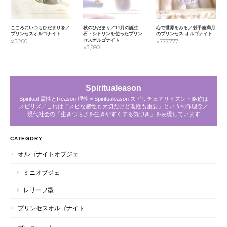
こころにいつもひだまりを／
秋のひだまり／11月の誕生
心で世界をみる／射手座満月
プリンセスオルゴナイト
石・シトリンを使ったプリン
のプリンセス オルゴナイト
セスオルゴナイト
¥5,200
¥777,777
¥3,890
Spiritualeason
Spiritual 霊性とReason 理性＝Spiritualeason スピリチュアリイズン・略称は
スピリズ／これは『スピな感性も大切だけど理性も重要』という制作理念／
現代社会の『生きづらさを生きやすくする気づき』を表現しています
CATEGORY
オルゴナイトオブジェ
ミニオブジェ
レリーフ型
プリンセスオルゴナイト