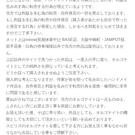
生み出す為に転売する行為が増えているようです。
当方では利益を生む為の転売・自作発言の一切を禁止しております。
もし利益を生む為の転売や自作発言（購入者があたかも自分で作った
と発言する行為）が発覚した場合、しかるべき対処をとらせて頂きま
すのでご了承下さい。
ネット上はminne(長期休業中)とBASE店、大阪中崎町・JAMPOT様、
岩手花巻・白鳥の停車場様以外で当方の作品は販売はしておりませ
ん。
上記以外のサイトで見つかった作品は、一度人の手に渡り、オルゴナ
イトとしての純粋さを損なっていると考えられます。
どうか誤って購入されませぬようご注意下さい。
個人的な考えになりますが、作家が命を削って生み出したハンドメイ
ド作品を、自作発言と利益を生みだす転売行為を道徳・倫理的に非常
に問題であると感じています。
重ねがさねではございますが、当方のオルゴナイトは一点ものゆえ、
ふさわしい方にお迎え頂く事を前提にお創りしています。
お迎え頂いた後、そばに寄り添い、作品としても、オルゴナイトの機
能としても大切にして頂きたいという願いを込めております。
スピリズのオルゴナイトを愛して下さる方にお迎え頂く事を心から祈
りながら出品している事をご理解下さい。