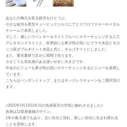
あなたの胸元を彩る銀河をひとつぶ。
小さな銀河を星型キュービックジルコニアとスワロフスキーやメタル
チャームで表現しました。
そして、優しいラベンダー＆ライトブルーにカラーチェンジする人工
アレキサンドライトと、世界的にも希少性が高いヒマラヤ水晶とモロ
ッコ産ダブルポイント水晶と共に、オルゴナイトにしました。
また、蓄光素材で仄かに暗闇で光ります。
小さくても存在感のある使いやすい大きさです。
中央のビジューも希少性の高いカラーチェンジするビジューを使用し
ています。
こちらはペンダントトップ、またはネックレスチェーンをご選択頂け
ます。
○2021年3月13日19:21の魚座新月の空気に触れさせました○
魚座は12星座最後のサイン。
1年の集大成でもあり、古い自分と別れ、新しい自分に生まれ変わる
ことを意味します。