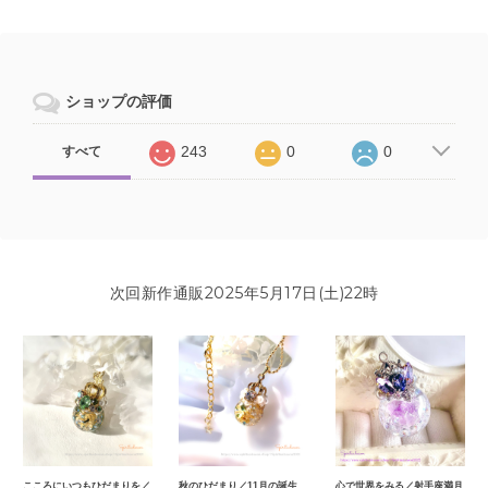
ショップの評価
243
0
0
すべて
次回新作通販2025年5月17日(土)22時
こころにいつもひだまりを／
秋のひだまり／11月の誕生
心で世界をみる／射手座満月