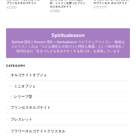
プリンセスオルゴナイト
石・シトリンを使ったプリン
のプリンセス オルゴナイト
セスオルゴナイト
¥5,200
¥777,777
¥3,890
Spiritualeason
Spiritual 霊性とReason 理性＝Spiritualeason スピリチュアリイズン・略称は
スピリズ／これは『スピな感性も大切だけど理性も重要』という制作理念／
現代社会の『生きづらさを生きやすくする気づき』を表現しています
CATEGORY
オルゴナイトオブジェ
ミニオブジェ
レリーフ型
プリンセスオルゴナイト
ブレスレット
フラワーオルゴナイトクリスタル