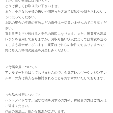
すが、強い衝撃には弱いです。
どうぞ優しくお取り扱い下さいませ。
また、小さなお子様の扱いや間違った方法で誤飲や怪我をされないよ
うに扱ってください。
上記の場合の不慮の事故などの責任は一切負いませんのでご注意くだ
さい。
直射日光を浴び続けると褪色の原因になります。また、難黄変の高級
レジンを使用しておりますが、お取り扱い状況によっては黄変を速め
てしまう場合がございます。黄変はそれらの特性でもありますので、
共に歩んだ時間の経過をお楽しみください。
＜付属金属について＞
アレルギー対応はしておりませんので、金属アレルギーやレジンアレ
ルギーの方は購入を再検討されることをおすすめいたしております。
＜作品の状態について＞
ハンドメイドです。完璧な物をお求めの方や、神経質の方はご購入は
ご遠慮ください。
作品の製法上、細かな気泡がございます。