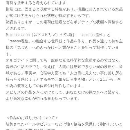
電荷を放出すると考えられています。
樹脂には、固まると収縮する特性があり、樹脂に封入されている水晶
が常に圧力をかけられた状態が持続するからです。
諸説ありますが、この電荷は磁場などをポジティブな状態へ調整する
とされます。
Spiritualeason（以下スピリズ）の立場は、「spiritual霊性」と
「reason理性」の融合する世界観で作品を作り、作品を通して持ち主
様の「気づき」へのきっかけへと繋がることを祈って制作していま
す。
オルゴナイトに関しても一般的な疑似科学的な主張するのではなく、
普段の生活の中でも、例えば「人間には感知できない光の波長や、音
域がある」事実や、心理学方面でも「人は目に見えない事に拠り所を
持ったり感じようとする事で元気が出る生き物」という2点から、そ
の為の装置としての位置付け制作しています。
スピリズの作品をきっかけとして、あなただけの気づきへと繋がり、
より高次な幸せが訪れる事を祈っています。
＜作品のお取り扱いについて＞
装飾されたパールやビジューなどは強く接着を意識して制作していま