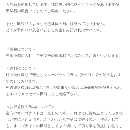
天然石を使用しています。稀に黒い内包物やクラックがありますが、
天然石の風合いですのでご容赦ください。
また、既製品のような完璧球体の形には整っておりません。
どうか手作りの風合いとしてお楽しみ頂ければ幸いです。
＜梱包について＞
専用小箱に入れ、プチプチの緩衝材でお包みしてお送りいたします。
＜送料について＞
対面受け取りで安心なレターパックプラス（520円）での配送をおす
すめしております。
発送連絡後7日以内にお届けが出来ない場合は紛失事故等が考えられ
ますのでメッセージ機能にてご連絡下さい。
＜お迎え後の作品について＞
当方のオルゴナイトは一点ものです。それゆえに持ち主としてふさわ
しい方にお迎え頂き、ふさわしい形でそばに寄り添い、作品として
も、オルゴナイトの機能としても大切にして頂く事を前提にお創りし