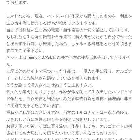
ております。
しかしながら、現在、ハンドメイド作家から購入したものを、利益を
生み出す為に転売する行為が増えているようです。
当方では利益を生む為の転売・自作発言の一切を禁止しております。
もし利益を生む為の転売や自作発言（購入者があたかも自分で作った
と発言する行為）が発覚した場合、しかるべき対処をとらせて頂きま
すのでご了承下さい。
ネット上はminneとBASE店以外で当方の作品は販売はしておりませ
ん。
上記以外のサイトで見つかった作品は、一度人の手に渡り、オルゴナ
イトとしての純粋さを損なっていると考えられます。
どうか誤って購入されませぬようご注意下さい。
個人的な考えになりますが、作家が命を削って生み出したハンドメイ
ド作品を、自作発言と利益を生みだす転売行為を道徳・倫理的に非常
に問題であると感じています。
重ねがさねではございますが、当方のオルゴナイトは一点ものゆえ、
ふさわしい方にお迎え頂く事を前提にお創りしています。
お迎え頂いた後、そばに寄り添い、作品としても、オルゴナイトの機
能としても大切にして頂きたいという願いを込めております。
スピリズのオルゴナイトを愛して下さる方にお迎え頂く事を心から祈