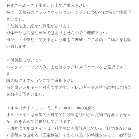
必ずご一読・ご了承頂いた上でご購入下さい。
特に、天然石のクラックやインクルージョンについては特にご注意下
さいませ。
また製法上、細かな気泡があります。
球体部分も完璧な球体ではありませんのでご理解下さい。
何卒、「手作り」であるという事をご理解・ご了承の上ご購入をお願
い致します。
＜付属品について＞
ペンダントトップのみ、またはネックレスチェーンをご選択できま
す。
購入時にオプションにてご選択下さい。
※金属アレルギー非対応ですので、アレルギーをお持ちの方はご購入
をお控え下さいませ。
＜オルゴナイトについて、Spiritualeasonの見解＞
オルゴナイトは医学的・科学的に効果を証明された物ではありません
が、心を込めてお創りしております。
一般的にオルゴナイトは、科学的にも実証されている『圧力をかける
と電荷を放出する《圧電物質》である水晶』の特性を借りて、微弱な