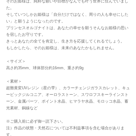
そのお姫様は、純粋な願いや目標がなんでも叶う世界に住んでいまし
た。
そしていつしかお姫様は「自分だけではなく、周りの人も幸せにした
い」と願うようになったのです。
プリンセスオルゴナイトは、あなたの幸せを願うそんなお姫様の思い
を宿したお守りです。
きっとあなたの全てを肯定し、生き方を応援してくれるでしょう。
もしかしたら、そのお姫様は、未来のあなたかもしれません。
＜サイズ＞
高さ約35mm、球体部分約16mm、重さ約9g
＜素材＞
超難黄変UVレジン（星の雫）、カラーチェンジガラスカレット、キュ
ービックジルコニア、オーロラストーン、スワロフスキーラインスト
ーン、金属パーツ、ポイント水晶、ヒマラヤ水晶、モロッコ水晶、蓄
光素材、銅線など
※ご購入前に必ず御一読下さい。
注）作品の状態・天然石については不利益事項を含む場合がありま
す。