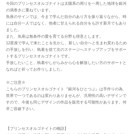
今回のプリンセスオルゴナイトは太陽系の周りを一周した地球を銀河
の渦巻きに重ねています。
魚座のサインでは、今まで学んだ自分のあり方を振り返りながら、時
には自分一人ではなく、他者に甘えられる自分をも許す新月でもあり
ました。
また、魚座は無条件の愛を育てる分野も得意とします。
12星座で学んで来たことを生かし、新しい自分へと生まれ変わるため
の手放しを行い、執着を捨て次のステージへステップアップをサポー
トするプリンセスオルゴナイトです。
手放したいこと、執着やしがらみから心を解放したい方のサポートと
なればと祈ってお作りしました。
※ご注意※
こちらのプリンセスオルゴナイト『銀河をひとつぶ』は手作りの為、
世界で一つであるのは変わりありませんが、汎用性の高いデザインで
すので、今後も同じデザインの作品を販売する可能性があります。何
卒ご容赦下さい。
【プリンセスオルゴナイトの物語】