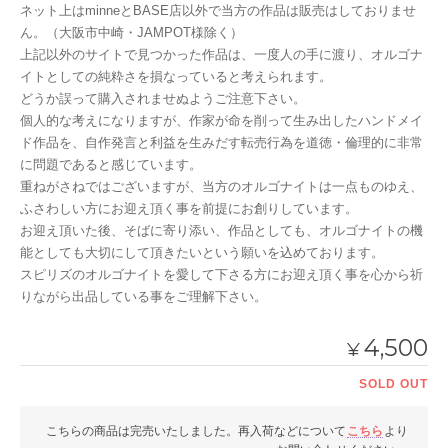
ネット上はminneとBASE店以外で当方の作品は販売はしておりませ
ん。（大阪市中崎・JAMPOT様除く）
上記以外のサイトで見つかった作品は、一度人の手に渡り、オルゴナ
イトとしての純粋さを損なっていると考えられます。
どうか誤って購入されませぬようご注意下さい。
個人的な考えになりますが、作家が命を削って生み出したハンドメイ
ド作品を、自作発言と利益を生みだす転売行為を道徳・倫理的に非常
に問題であると感じています。
重ねがさねではございますが、当方のオルゴナイトは一点ものゆえ、
ふさわしい方にお迎え頂く事を前提にお創りしています。
お迎え頂いた後、そばに寄り添い、作品としても、オルゴナイトの機
能としても大切にして頂きたいという願いを込めております。
スピリズのオルゴナイトを愛して下さる方にお迎え頂く事を心から祈
りながら出品している事をご理解下さい。
4,500
¥
SOLD OUT
こちらの商品は完売いたしました。再入荷などについて
こちら
より