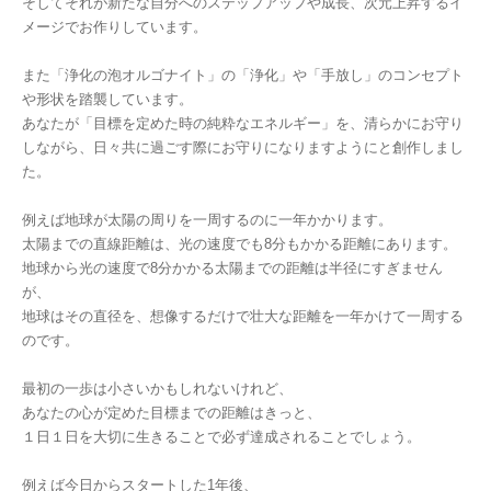
そしてそれが新たな自分へのステップアップや成長、次元上昇するイ
メージでお作りしています。
また「浄化の泡オルゴナイト」の「浄化」や「手放し」のコンセプト
や形状を踏襲しています。
あなたが「目標を定めた時の純粋なエネルギー」を、清らかにお守り
しながら、日々共に過ごす際にお守りになりますようにと創作しまし
た。
例えば地球が太陽の周りを一周するのに一年かかります。
太陽までの直線距離は、光の速度でも8分もかかる距離にあります。
地球から光の速度で8分かかる太陽までの距離は半径にすぎません
が、
地球はその直径を、想像するだけで壮大な距離を一年かけて一周する
のです。
最初の一歩は小さいかもしれないけれど、
あなたの心が定めた目標までの距離はきっと、
１日１日を大切に生きることで必ず達成されることでしょう。
例えば今日からスタートした1年後、