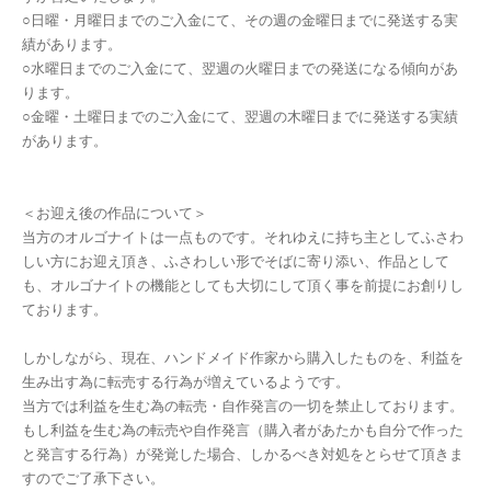
○日曜・月曜日までのご入金にて、その週の金曜日までに発送する実
績があります。
○水曜日までのご入金にて、翌週の火曜日までの発送になる傾向があ
ります。
○金曜・土曜日までのご入金にて、翌週の木曜日までに発送する実績
があります。
＜お迎え後の作品について＞
当方のオルゴナイトは一点ものです。それゆえに持ち主としてふさわ
しい方にお迎え頂き、ふさわしい形でそばに寄り添い、作品として
も、オルゴナイトの機能としても大切にして頂く事を前提にお創りし
ております。
しかしながら、現在、ハンドメイド作家から購入したものを、利益を
生み出す為に転売する行為が増えているようです。
当方では利益を生む為の転売・自作発言の一切を禁止しております。
もし利益を生む為の転売や自作発言（購入者があたかも自分で作った
と発言する行為）が発覚した場合、しかるべき対処をとらせて頂きま
すのでご了承下さい。