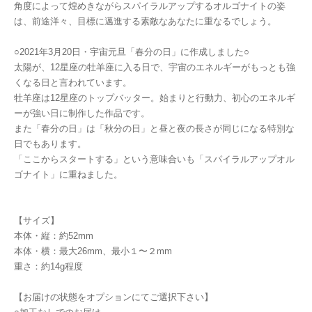
角度によって煌めきながらスパイラルアップするオルゴナイトの姿
は、前途洋々、目標に邁進する素敵なあなたに重なるでしょう。
○2021年3月20日・宇宙元旦「春分の日」に作成しました○
太陽が、12星座の牡羊座に入る日で、宇宙のエネルギーがもっとも強
くなる日と言われています。
牡羊座は12星座のトップバッター。始まりと行動力、初心のエネルギ
ーが強い日に制作した作品です。
また「春分の日」は「秋分の日」と昼と夜の長さが同じになる特別な
日でもあります。
「ここからスタートする」という意味合いも「スパイラルアップオル
ゴナイト」に重ねました。
【サイズ】
本体・縦：約52mm
本体・横：最大26mm、最小１〜２mm
重さ：約14g程度
【お届けの状態をオプションにてご選択下さい】