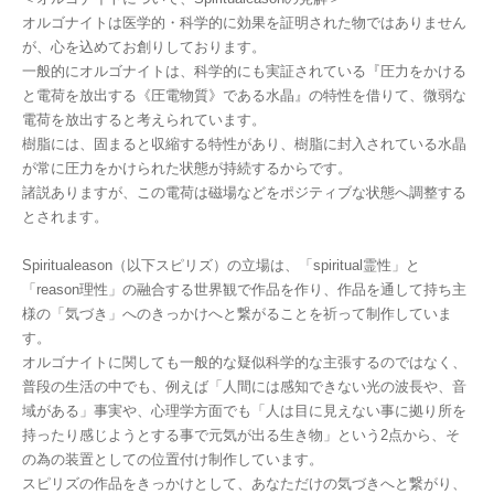
オルゴナイトは医学的・科学的に効果を証明された物ではありません
が、心を込めてお創りしております。
一般的にオルゴナイトは、科学的にも実証されている『圧力をかける
と電荷を放出する《圧電物質》である水晶』の特性を借りて、微弱な
電荷を放出すると考えられています。
樹脂には、固まると収縮する特性があり、樹脂に封入されている水晶
が常に圧力をかけられた状態が持続するからです。
諸説ありますが、この電荷は磁場などをポジティブな状態へ調整する
とされます。
Spiritualeason（以下スピリズ）の立場は、「spiritual霊性」と
「reason理性」の融合する世界観で作品を作り、作品を通して持ち主
様の「気づき」へのきっかけへと繋がることを祈って制作していま
す。
オルゴナイトに関しても一般的な疑似科学的な主張するのではなく、
普段の生活の中でも、例えば「人間には感知できない光の波長や、音
域がある」事実や、心理学方面でも「人は目に見えない事に拠り所を
持ったり感じようとする事で元気が出る生き物」という2点から、そ
の為の装置としての位置付け制作しています。
スピリズの作品をきっかけとして、あなただけの気づきへと繋がり、