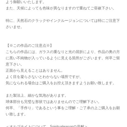
よう御願いいたします。
また、天候によっても色味が異なりますので重ねてご容赦下さい。
特に、天然石のクラックやインクルージョンについては特にご注意下
さいませ。
【※この作品のご注意点※】
こちらの作品には、ガラスの重なりと光の屈折により、作品の奥の方
に黒い不純物が入っているように見える箇所がございます。何卒ご留
意下さい。
正面から見えることはありません。
よく目を凝らさないとわからない場所ですが、
気になられる場合はご購入をお控え頂きますようお願い致します。
また製法上、細かな気泡があります。
球体部分も完璧な形状ではありませんのでご理解下さい。
何卒、「手作り」であるという事をご理解・ご了承の上ご購入をお願
い致します。
＜オルゴナイトについて、Spiritualeasonの見解＞