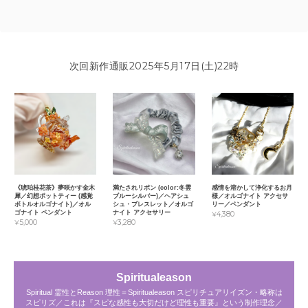
次回新作通販2025年5月17日(土)22時
《琥珀桂花茶》夢咲かす金木
満たされリボン (color:冬雲
感情を溶かして浄化するお月
犀／幻想ポットティー (感覚
ブルーシルバー)／ヘアシュ
様／オルゴナイト アクセサ
ボトルオルゴナイト)／オル
シュ・ブレスレット／オルゴ
リー／ペンダント
ゴナイト ペンダント
ナイト アクセサリー
¥4,380
¥5,000
¥3,280
Spiritualeason
Spiritual 霊性とReason 理性＝Spiritualeason スピリチュアリイズン・略称は
スピリズ／これは『スピな感性も大切だけど理性も重要』という制作理念／