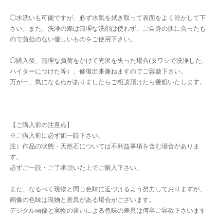
◯水洗いも可能ですが、必ず水気を拭き取って表面をよく乾かして下
さい。また、洗浄の際は無理な洗剤は使わず、ご自身の肌に合ったも
ので負担のない優しいものをご使用下さい。
◯購入後、無理な負荷をかけて光沢を失った場合(タワシで洗浄した、
ハイターにつけた等）、修復出来兼ねますのでご容赦下さい。
万が一、気になる点がありましたらご相談頂けたら善処いたします。
【ご購入前の注意点】
※ご購入前に必ず御一読下さい。
注）作品の状態・天然石については不利益事項を含む場合がありま
す。
必ずご一読・ご了承頂いた上でご購入下さい。
また、なるべく現物と同じ色味に近づけるよう努力しておりますが、
画像の色味は現物と差異がある場合がございます。
デジタル画像と実物の違いによる色味の差異は何卒ご容赦下さいます