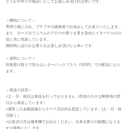
どうか手作りの風合いとしてお楽しみ頂ければ幸いです。
＜梱包について＞
専用小箱に入れ、プチプチの緩衝材でお包みしてお送りいたします。
また、ローズゼラニウムのアロマの香りを焚き染めたイモーテルの小
花と共に包装しています。
開封時にほのかな香りをお楽しみ頂けたら幸いです。
＜送料について＞
対面受け取りで安心なレターパックプラス（520円）での配送になり
ます。
＜発送の目安＞
○土・日・祝日は発送を行っておりません（田舎の小さな郵便局の窓
口から発送しています）
○通常ご入金確認後から５〜７日以内を想定しています。(土・日・祝
日除く）
○お急ぎの方は備考欄でお伝えください。出来る限りの範囲になりま
すが善処いたします。