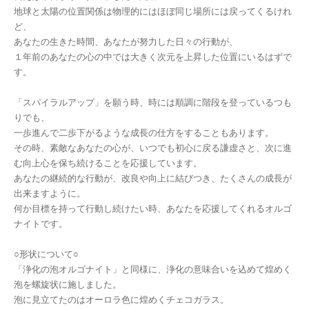
地球と太陽の位置関係は物理的にはほぼ同じ場所には戻ってくるけれ
ど、
あなたの生きた時間、あなたが努力した日々の行動が、
１年前のあなたの心の中では大きく次元を上昇した位置にいるはずで
す。
「スパイラルアップ」を願う時、時には順調に階段を登っているつも
りでも、
一歩進んで二歩下がるような成長の仕方をすることもあります。
その時、素敵なあなたの心が、いつでも初心に戻る謙虚さと、次に進
む向上心を保ち続けることを応援しています。
あなたの継続的な行動が、改良や向上に結びつき、たくさんの成長が
出来ますように。
何か目標を持って行動し続けたい時、あなたを応援してくれるオルゴ
ナイトです。
○形状について○
「浄化の泡オルゴナイト」と同様に、浄化の意味合いを込めて煌めく
泡を螺旋状に施しました。
泡に見立てたのはオーロラ色に煌めくチェコガラス。