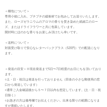
＜梱包について＞
専用小箱に入れ、プチプチの緩衝材でお包みしてお送りいたします。
また、ローズゼラニウムのアロマの香りを焚き染めた紙細工のロー
ズ、またはドライフラワーと共に包装しています。
開封時にほのかな香りをお楽しみ頂けたら幸いです。
＜送料について＞
対面受け取りで安心なレターパックプラス（520円）での配送になり
ます。
＜発送の目安＞※現在発送まで5日〜7日程度のお日にちを頂いており
ます。
○土・日・祝日は発送を行っておりません（田舎の小さな郵便局の窓
口から発送しています）
○通常ご入金確認後から５〜７日以内を想定しています。(土・日・祝
日除く）
○お急ぎの方は備考欄でお伝えください。出来る限りの範囲になりま
すが善処いたします。