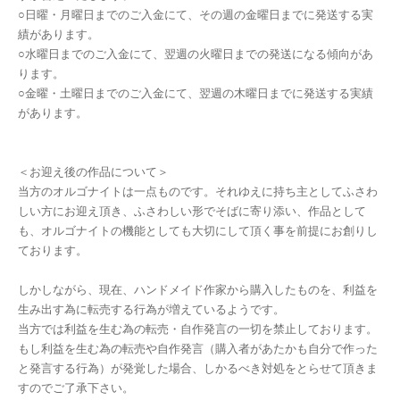
○日曜・月曜日までのご入金にて、その週の金曜日までに発送する実
績があります。
○水曜日までのご入金にて、翌週の火曜日までの発送になる傾向があ
ります。
○金曜・土曜日までのご入金にて、翌週の木曜日までに発送する実績
があります。
＜お迎え後の作品について＞
当方のオルゴナイトは一点ものです。それゆえに持ち主としてふさわ
しい方にお迎え頂き、ふさわしい形でそばに寄り添い、作品として
も、オルゴナイトの機能としても大切にして頂く事を前提にお創りし
ております。
しかしながら、現在、ハンドメイド作家から購入したものを、利益を
生み出す為に転売する行為が増えているようです。
当方では利益を生む為の転売・自作発言の一切を禁止しております。
もし利益を生む為の転売や自作発言（購入者があたかも自分で作った
と発言する行為）が発覚した場合、しかるべき対処をとらせて頂きま
すのでご了承下さい。