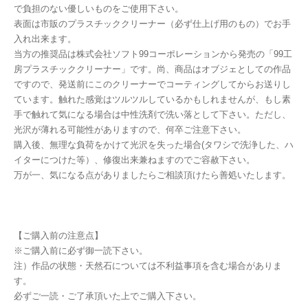
で負担のない優しいものをご使用下さい。
表面は市販のプラスチッククリーナー（必ず仕上げ用のもの）でお手
入れ出来ます。
当方の推奨品は株式会社ソフト99コーポレーションから発売の「99工
房プラスチッククリーナー」です。尚、商品はオブジェとしての作品
ですので、発送前にこのクリーナーでコーティングしてからお送りし
ています。触れた感覚はツルツルしているかもしれませんが、もし素
手で触れて気になる場合は中性洗剤で洗い落として下さい。ただし、
光沢が薄れる可能性がありますので、何卒ご注意下さい。
購入後、無理な負荷をかけて光沢を失った場合(タワシで洗浄した、ハ
イターにつけた等）、修復出来兼ねますのでご容赦下さい。
万が一、気になる点がありましたらご相談頂けたら善処いたします。
【ご購入前の注意点】
※ご購入前に必ず御一読下さい。
注）作品の状態・天然石については不利益事項を含む場合がありま
す。
必ずご一読・ご了承頂いた上でご購入下さい。