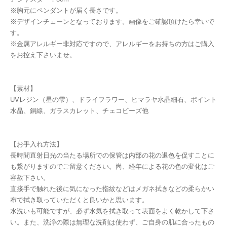
※胸元にペンダントが届く長さです。
※デザインチェーンとなっております。画像をご確認頂けたら幸いで
す。
※金属アレルギー非対応ですので、アレルギーをお持ちの方はご購入
をお控え下さいませ。
【素材】
UVレジン（星の雫）、ドライフラワー、ヒマラヤ水晶細石、ポイント
水晶、銅線、ガラスカレット、チェコビーズ他
【お手入れ方法】
長時間直射日光の当たる場所での保管は内部の花の退色を促すことに
も繋がりますのでご留意ください。尚、経年による花の色の変化はご
容赦下さい。
直接手で触れた後に気になった指紋などはメガネ拭きなどの柔らかい
布で拭き取っていただくと良いかと思います。
水洗いも可能ですが、必ず水気を拭き取って表面をよく乾かして下さ
い。また、洗浄の際は無理な洗剤は使わず、ご自身の肌に合ったもの