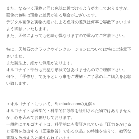
また、なるべく現物と同じ色味に近づけるよう努力しておりますが、
画像の色味は現物と差異がある場合がございます。
デジタル画像と実物の違いによる色味の差異は何卒ご容赦下さいます
よう御願いいたします。
また、天候によっても色味が異なりますので重ねてご容赦下さい。
特に、天然石のクラックやインクルージョンについては特にご注意下
さいませ。
また製法上、細かな気泡があります。
オルゴナイト部分も完璧な形状ではありませんのでご理解下さい。
何卒、「手作り」であるという事をご理解・ご了承の上ご購入をお願
い致します。
＜オルゴナイトについて、Spiritualeasonの見解＞
オルゴナイトは医学的・科学的に効果を証明された物ではありません
が、心を込めてお創りしております。
一般的にオルゴナイトは、科学的にも実証されている『圧力をかける
と電荷を放出する《圧電物質》である水晶』の特性を借りて、微弱な
電荷を放出すると考えられています。