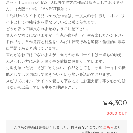
ネット上はminneとBASE店以外で当方の作品は販売はしておりませ
ん。（大阪市中崎・JAMPOT様除く）
上記以外のサイトで見つかった作品は、一度人の手に渡り、オルゴナ
イトとしての純粋さを損なっていると考えられます。
どうか誤って購入されませぬようご注意下さい。
個人的な考えになりますが、作家が命を削って生み出したハンドメイ
ド作品を、自作発言と利益を生みだす転売行為を道徳・倫理的に非常
に問題であると感じています。
重ねがさねではございますが、当方のオルゴナイトは一点ものゆえ、
ふさわしい方にお迎え頂く事を前提にお創りしています。
お迎え頂いた後、そばに寄り添い、作品としても、オルゴナイトの機
能としても大切にして頂きたいという願いを込めております。
スピリズのオルゴナイトを愛して下さる方にお迎え頂く事を心から祈
りながら出品している事をご理解下さい。
4,300
¥
SOLD OUT
こちらの商品は完売いたしました。再入荷などについて
こちら
より
お問い合わせください。