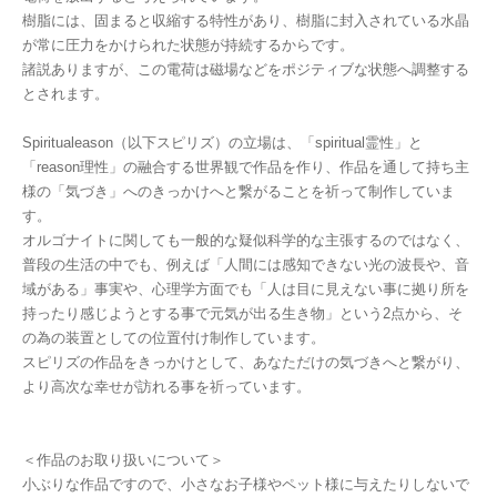
樹脂には、固まると収縮する特性があり、樹脂に封入されている水晶
が常に圧力をかけられた状態が持続するからです。
諸説ありますが、この電荷は磁場などをポジティブな状態へ調整する
とされます。
Spiritualeason（以下スピリズ）の立場は、「spiritual霊性」と
「reason理性」の融合する世界観で作品を作り、作品を通して持ち主
様の「気づき」へのきっかけへと繋がることを祈って制作していま
す。
オルゴナイトに関しても一般的な疑似科学的な主張するのではなく、
普段の生活の中でも、例えば「人間には感知できない光の波長や、音
域がある」事実や、心理学方面でも「人は目に見えない事に拠り所を
持ったり感じようとする事で元気が出る生き物」という2点から、そ
の為の装置としての位置付け制作しています。
スピリズの作品をきっかけとして、あなただけの気づきへと繋がり、
より高次な幸せが訪れる事を祈っています。
＜作品のお取り扱いについて＞
小ぶりな作品ですので、小さなお子様やペット様に与えたりしないで