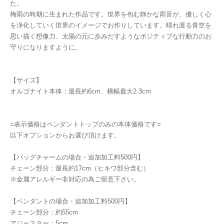
た。
梅雨の時期に生まれた作品です。世界を包む静かな雨音が、優しく心
を浄化していく世界のイメージでお作りしています。晴れ渡る青空を
思い描く想像力、太陽の元に歩みだすようなポジティブな行動力のお
守りになりますように。
【サイズ】
オルゴナイト本体：最長約6cm、横幅最大2.3cm
○表示価格はペンダントトップのみの本体価格です○
以下オプションからお選び頂けます。
【バッグチャームの場合・追加加工料500円】
チェーン部分：最長約17cm（ヒキワ部分含む）
※金属アレルギー非対応の為ご留意下さい。
【ペンダントの場合・追加加工料500円】
チェーン部分：約55cm
アジャスター：5cm