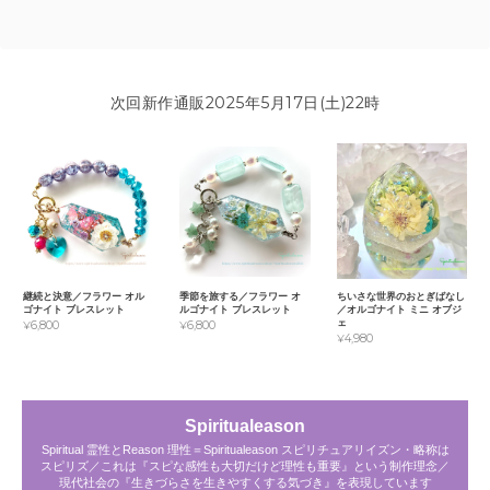
次回新作通販2025年5月17日(土)22時
継続と決意／フラワー オル
季節を旅する／フラワー オ
ちいさな世界のおとぎばなし
ゴナイト ブレスレット
ルゴナイト ブレスレット
／オルゴナイト ミニ オブジ
ェ
¥6,800
¥6,800
¥4,980
Spiritualeason
Spiritual 霊性とReason 理性＝Spiritualeason スピリチュアリイズン・略称は
スピリズ／これは『スピな感性も大切だけど理性も重要』という制作理念／
現代社会の『生きづらさを生きやすくする気づき』を表現しています