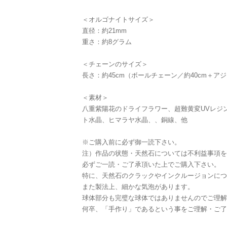
＜オルゴナイトサイズ＞
直径：約21mm
重さ：約8グラム
＜チェーンのサイズ＞
長さ：約45cm（ボールチェーン／約40cm＋ア
＜素材＞
八重紫陽花のドライフラワー、超難黄変UVレジ
ト水晶、ヒマラヤ水晶、、銅線、他
※ご購入前に必ず御一読下さい。
注）作品の状態・天然石については不利益事項を
必ずご一読・ご了承頂いた上でご購入下さい。
特に、天然石のクラックやインクルージョンにつ
また製法上、細かな気泡があります。
球体部分も完璧な球体ではありませんのでご理解
何卒、「手作り」であるという事をご理解・ご了