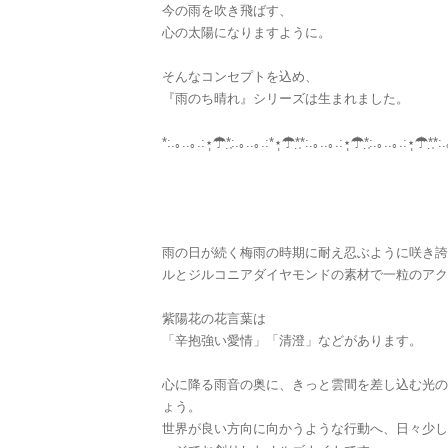
今の雨を吹き飛ばす、
心の太陽になりますように。
そんなコンセプトを込め、
『雨のち晴れ』シリーズは生まれました。
*:.｡..｡.:⋆̩☂︎*̣̩:.｡..｡.:*⋆̩☂︎*̣̩*:.｡..｡.:⋆̩☂︎*̣̩:.｡..｡.:⋆̩☂︎*̣̩*:
雨の日が続く梅雨の時期に耐え忍ぶように咲き誇
ルとジルコニアダイヤモンドの素材で一粒のアク
紫陽花の花言葉は
「辛抱強い愛情」「清澄」などがあります。
心に降る雨音の奥に、きっと雲間を差し込む光の
ょう。
世界が良い方向に向かうような行動へ、日々少し