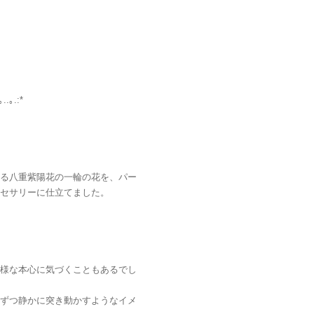
.｡..｡.:*
る八重紫陽花の一輪の花を、パー
セサリーに仕立てました。
様な本心に気づくこともあるでし
ずつ静かに突き動かすようなイメ