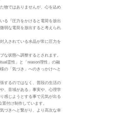
＞
た物ではありませんが、心を込め
いる『圧力をかけると電荷を放出
微弱な電荷を放出すると考えられ
封入されている水晶が常に圧力を
ブな状態へ調整するとされます。
ritual霊性」と「reason理性」の融
様の「気づき」へのきっかけへと
張するのではなく、普段の生活の
や、音域がある」事実や、心理学
り感じようとする事で元気が出る
位置付け制作しています。
気づきへと繋がり、より高次な幸