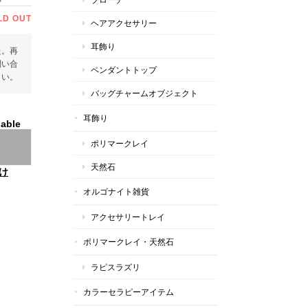
LD OUT
ヘアアクセサリー
耳飾り
た。再
問い合
ペンダントトップ
さい。
バッグチャームオブジェクト
耳飾り
lable
ポリマークレイ
天然石
け
オルゴナイト雑貨
アクセサリートレイ
ポリマークレイ・天然石
ラピスラズリ
カラーセラピーアイテム