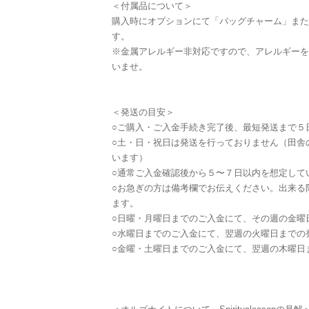
＜付属品について＞
購入時にオプションにて「バッグチャーム」また
す。
※金属アレルギー非対応ですので、アレルギーを
いませ。
＜発送の目安＞
○ご購入・ご入金手続き完了後、最短発送まで５
○土・日・祝日は発送を行っておりません（田舎
います）
○通常ご入金確認後から５〜７日以内を想定して
○お急ぎの方は備考欄でお伝えください。出来る
ます。
○日曜・月曜日までのご入金にて、その週の金曜
○水曜日までのご入金にて、翌週の火曜日までの
○金曜・土曜日までのご入金にて、翌週の木曜日