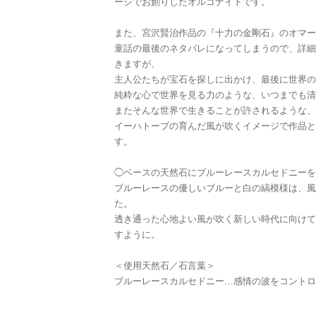
ージでお創りしたオルゴナイトです。
また、宮沢賢治作品の『十力の金剛石』のオマー
童話の最後のネタバレになってしまうので、詳細
きますが、
主人公たちが宝石を探しに出かけ、最後に世界の
純粋な心で世界を見る力のような、いつまでも清
またそんな世界で生きることが許されるような、
イーハトーブの育んだ風が吹くイメージで作品と
す。
◯ベースの天然石にブルーレースカルセドニーを
ブルーレースの優しいブルーと白の縞模様は、風
た。
透き通った心地よい風が吹く新しい時代に向けて
すように。
＜使用天然石／石言葉＞
ブルーレースカルセドニー…感情の波をコントロ