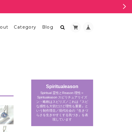
out
Category
Blog
Spiritualeason
Spiritual 霊性とReason 理性＝
Spiritualeason スピリチュアリイズ
ン・略称はスピリズ／これは『スピ
な感性も大切だけど理性も重要』と
いう制作理念／現代社会の『生きづ
らさを生きやすくする気づき』を表
現しています