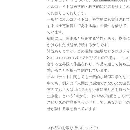
＜オルゴナイトについて、Spiritualeasonの見解
オルゴナイトは医学的・科学的に効果を証明され
てお創りしております。
一般的にオルゴナイトは、科学的にも実証されて
する《圧電物質》である水晶』の特性を借りて、
ています。
樹脂には、固まると収縮する特性があり、樹脂に
かけられた状態が持続するからです。
諸説ありますが、この電荷は磁場などをポジティ
Spiritualeason（以下スピリズ）の立場は、「spi
合する世界観で作品を作り、作品を通して持ち主
繋がることを祈って制作しています。
オルゴナイトに関しても一般的な疑似科学的な主
中でも、例えば「人間には感知できない光の波長
方面でも「人は目に見えない事に拠り所を持った
生き物」という2点から、その為の装置としての
スピリズの作品をきっかけとして、あなただけの
せが訪れる事を祈っています。
＜作品のお取り扱いについて＞