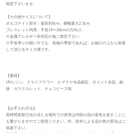
留意下さいませ。
【その他サイズについて】
オルゴナイト部分：最長約6cm、横幅最大2.3cm
ブレスレット内周：手首14〜18cmの方向け。
※金属アレルギー非対応の為ご留意下さい。
※手首周りが細い方でも、長袖の季節であれば、お袖口の上から装着
して頂けるサイズ感です。
【素材】
UVレジン、ドライフラワー、ヒマラヤ水晶細石、ポイント水晶、銅
線、ガラスカレット、チェコビーズ他
【お手入れ方法】
長時間直射日光の当たる場所での保管は内部の花の退色を促すことに
も繋がりますのでご留意ください。尚、経年による花の色の変化はご
容赦下さい。