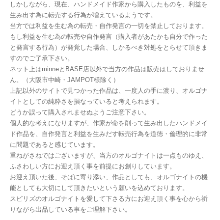
しかしながら、現在、ハンドメイド作家から購入したものを、利益を
生み出す為に転売する行為が増えているようです。
当方では利益を生む為の転売・自作発言の一切を禁止しております。
もし利益を生む為の転売や自作発言（購入者があたかも自分で作った
と発言する行為）が発覚した場合、しかるべき対処をとらせて頂きま
すのでご了承下さい。
ネット上はminneとBASE店以外で当方の作品は販売はしておりませ
ん。（大阪市中崎・JAMPOT様除く）
上記以外のサイトで見つかった作品は、一度人の手に渡り、オルゴナ
イトとしての純粋さを損なっていると考えられます。
どうか誤って購入されませぬようご注意下さい。
個人的な考えになりますが、作家が命を削って生み出したハンドメイ
ド作品を、自作発言と利益を生みだす転売行為を道徳・倫理的に非常
に問題であると感じています。
重ねがさねではございますが、当方のオルゴナイトは一点ものゆえ、
ふさわしい方にお迎え頂く事を前提にお創りしています。
お迎え頂いた後、そばに寄り添い、作品としても、オルゴナイトの機
能としても大切にして頂きたいという願いを込めております。
スピリズのオルゴナイトを愛して下さる方にお迎え頂く事を心から祈
りながら出品している事をご理解下さい。