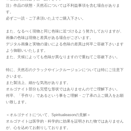
注）作品の状態・天然石については不利益事項を含む場合がありま
す。
必ずご一読・ご了承頂いた上でご購入下さい。
また、なるべく現物と同じ色味に近づけるよう努力しておりますが、
画像の色味は現物と差異がある場合がございます。
デジタル画像と実物の違いによる色味の差異は何卒ご容赦下さいます
よう御願いいたします。
また、天候によっても色味が異なりますので重ねてご容赦下さい。
特に、天然石のクラックやインクルージョンについては特にご注意下
さいませ。
また製法上、細かな気泡があります。
オルゴナイト部分も完璧な形状ではありませんのでご理解下さい。
何卒、「手作り」であるという事をご理解・ご了承の上ご購入をお願
い致します。
＜オルゴナイトについて、Spiritualeasonの見解＞
オルゴナイトは医学的・科学的に効果を証明された物ではありません
が、心を込めてお創りしております。