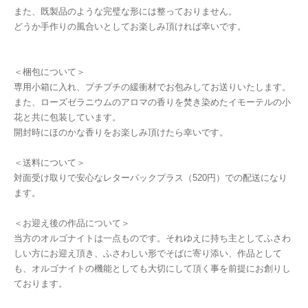
また、既製品のような完璧な形には整っておりません。
どうか手作りの風合いとしてお楽しみ頂ければ幸いです。
＜梱包について＞
専用小箱に入れ、プチプチの緩衝材でお包みしてお送りいたします。
また、ローズゼラニウムのアロマの香りを焚き染めたイモーテルの小
花と共に包装しています。
開封時にほのかな香りをお楽しみ頂けたら幸いです。
＜送料について＞
対面受け取りで安心なレターパックプラス（520円）での配送になり
ます。
＜お迎え後の作品について＞
当方のオルゴナイトは一点ものです。それゆえに持ち主としてふさわ
しい方にお迎え頂き、ふさわしい形でそばに寄り添い、作品として
も、オルゴナイトの機能としても大切にして頂く事を前提にお創りし
ております。