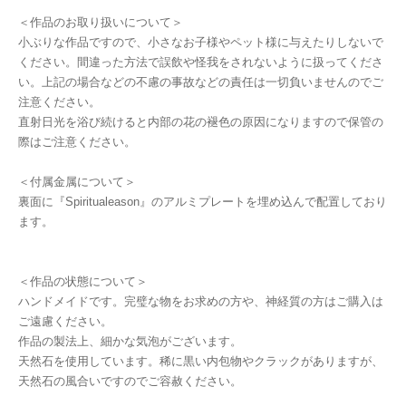
＜作品のお取り扱いについて＞
小ぶりな作品ですので、小さなお子様やペット様に与えたりしないで
ください。間違った方法で誤飲や怪我をされないように扱ってくださ
い。上記の場合などの不慮の事故などの責任は一切負いませんのでご
注意ください。
直射日光を浴び続けると内部の花の褪色の原因になりますので保管の
際はご注意ください。
＜付属金属について＞
裏面に『Spiritualeason』のアルミプレートを埋め込んで配置しており
ます。
＜作品の状態について＞
ハンドメイドです。完璧な物をお求めの方や、神経質の方はご購入は
ご遠慮ください。
作品の製法上、細かな気泡がございます。
天然石を使用しています。稀に黒い内包物やクラックがありますが、
天然石の風合いですのでご容赦ください。