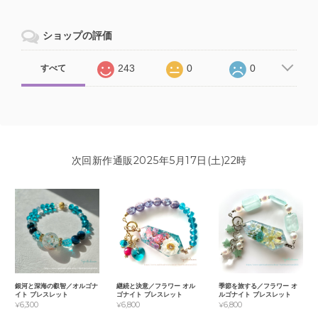
ショップの評価
243
0
0
すべて
次回新作通販2025年5月17日(土)22時
銀河と深海の叡智／オルゴナ
継続と決意／フラワー オル
季節を旅する／フラワー オ
イト ブレスレット
ゴナイト ブレスレット
ルゴナイト ブレスレット
¥6,300
¥6,800
¥6,800