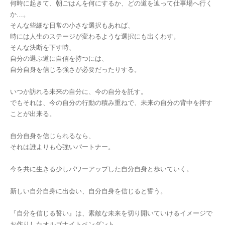
何時に起きて、朝ごはんを何にするか、どの道を辿って仕事場へ行く
か…。
そんな些細な日常の小さな選択もあれば、
時には人生のステージが変わるような選択にも出くわす。
そんな決断を下す時、
自分の選ぶ道に自信を持つには、
自分自身を信じる強さが必要だったりする。
いつか訪れる未来の自分に、今の自分を託す。
でもそれは、今の自分の行動の積み重ねで、未来の自分の背中を押す
ことが出来る。
自分自身を信じられるなら、
それは誰よりも心強いパートナー。
今を共に生きる少しパワーアップした自分自身と歩いていく。
新しい自分自身に出会い、自分自身を信じると誓う。
『自分を信じる誓い』は、素敵な未来を切り開いていけるイメージで
お作りしたオルゴナイトペンダント。