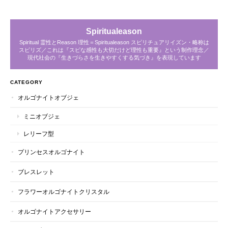
Spiritualeason
Spiritual 霊性とReason 理性＝Spiritualeason スピリチュアリイズン・略称は
スピリズ／これは『スピな感性も大切だけど理性も重要』という制作理念／
現代社会の『生きづらさを生きやすくする気づき』を表現しています
CATEGORY
オルゴナイトオブジェ
ミニオブジェ
レリーフ型
プリンセスオルゴナイト
ブレスレット
フラワーオルゴナイトクリスタル
オルゴナイトアクセサリー