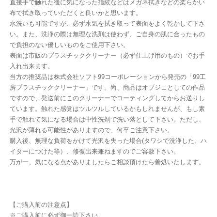
直接手で触れた後に気になった指紋などはメガネ拭きなどの柔らかい
布で拭き取っていただくと良いかと思います。
水洗いも可能ですが、必ず水気を拭き取って表面をよく乾かして下さ
い。また、洗浄の際は無理な洗剤は使わず、ご自身の肌に合ったもの
で負担のない優しいものをご使用下さい。
表面は市販のプラスチッククリーナー（必ず仕上げ用のもの）でお手
入れ出来ます。
当方の推奨品は株式会社ソフト99コーポレーションから発売の「99工
房プラスチッククリーナー」です。尚、商品はオブジェとしての作品
ですので、発送前にこのクリーナーでコーティングしてからお送りし
ています。触れた感覚はツルツルしているかもしれませんが、もし素
手で触れて気になる場合は中性洗剤で洗い落として下さい。ただし、
光沢が薄れる可能性がありますので、何卒ご注意下さい。
購入後、無理な負荷をかけて光沢を失った場合(タワシで洗浄した、ハ
イターにつけた等）、修復出来兼ねますのでご容赦下さい。
万が一、気になる点がありましたらご相談頂けたら善処いたします。
【ご購入前の注意点】
※ご購入前に必ず御一読下さい。