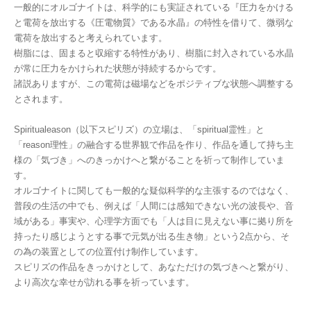
一般的にオルゴナイトは、科学的にも実証されている『圧力をかける
と電荷を放出する《圧電物質》である水晶』の特性を借りて、微弱な
電荷を放出すると考えられています。
樹脂には、固まると収縮する特性があり、樹脂に封入されている水晶
が常に圧力をかけられた状態が持続するからです。
諸説ありますが、この電荷は磁場などをポジティブな状態へ調整する
とされます。
Spiritualeason（以下スピリズ）の立場は、「spiritual霊性」と
「reason理性」の融合する世界観で作品を作り、作品を通して持ち主
様の「気づき」へのきっかけへと繋がることを祈って制作していま
す。
オルゴナイトに関しても一般的な疑似科学的な主張するのではなく、
普段の生活の中でも、例えば「人間には感知できない光の波長や、音
域がある」事実や、心理学方面でも「人は目に見えない事に拠り所を
持ったり感じようとする事で元気が出る生き物」という2点から、そ
の為の装置としての位置付け制作しています。
スピリズの作品をきっかけとして、あなただけの気づきへと繋がり、
より高次な幸せが訪れる事を祈っています。