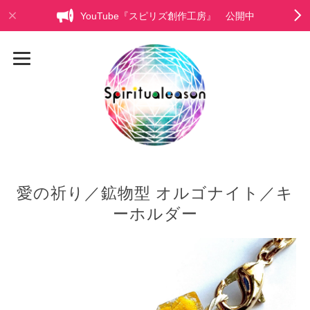
YouTube『スピリズ創作工房』 公開中
愛の祈り／鉱物型 オルゴナイト／キ
ーホルダー