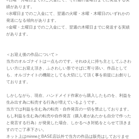
績があります。
○水曜日までのご入金にて、翌週の火曜・水曜・木曜日のいずれかの
発送になる傾向があります。
○金曜・土曜日までのご入金にて、翌週の木曜日までに発送する実績
があります。
＜お迎え後の作品について＞
当方のオルゴナイトは一点ものです。それゆえに持ち主としてふさわ
しい方にお迎え頂き、ふさわしい形でそばに寄り添い、作品として
も、オルゴナイトの機能としても大切にして頂く事を前提にお創りし
ております。
しかしながら、現在、ハンドメイド作家から購入したものを、利益を
生み出す為に転売する行為が増えているようです。
当方では利益を生む為の転売・自作発言の一切を禁止しております。
もし利益を生む為の転売や自作発言（購入者があたかも自分で作った
と発言する行為）が発覚した場合、しかるべき対処をとらせて頂きま
すのでご了承下さい。
ネット上はminneとBASE店以外で当方の作品は販売はしておりませ