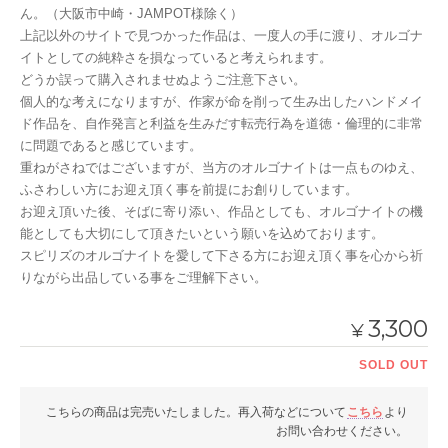
ん。（大阪市中崎・JAMPOT様除く）
上記以外のサイトで見つかった作品は、一度人の手に渡り、オルゴナ
イトとしての純粋さを損なっていると考えられます。
どうか誤って購入されませぬようご注意下さい。
個人的な考えになりますが、作家が命を削って生み出したハンドメイ
ド作品を、自作発言と利益を生みだす転売行為を道徳・倫理的に非常
に問題であると感じています。
重ねがさねではございますが、当方のオルゴナイトは一点ものゆえ、
ふさわしい方にお迎え頂く事を前提にお創りしています。
お迎え頂いた後、そばに寄り添い、作品としても、オルゴナイトの機
能としても大切にして頂きたいという願いを込めております。
スピリズのオルゴナイトを愛して下さる方にお迎え頂く事を心から祈
りながら出品している事をご理解下さい。
3,300
¥
SOLD OUT
こちらの商品は完売いたしました。再入荷などについて
こちら
より
お問い合わせください。