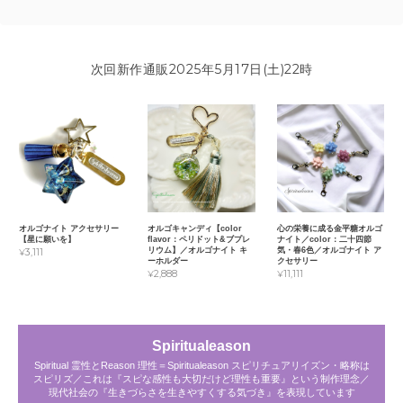
次回新作通販2025年5月17日(土)22時
オルゴナイト アクセサリー
オルゴキャンディ【color
心の栄養に成る金平糖オルゴ
【星に願いを】
flavor：ペリドット&ブプレ
ナイト／color：二十四節
リウム】／オルゴナイト キ
気・春6色／オルゴナイト ア
¥3,111
ーホルダー
クセサリー
¥2,888
¥11,111
Spiritualeason
Spiritual 霊性とReason 理性＝Spiritualeason スピリチュアリイズン・略称は
スピリズ／これは『スピな感性も大切だけど理性も重要』という制作理念／
現代社会の『生きづらさを生きやすくする気づき』を表現しています