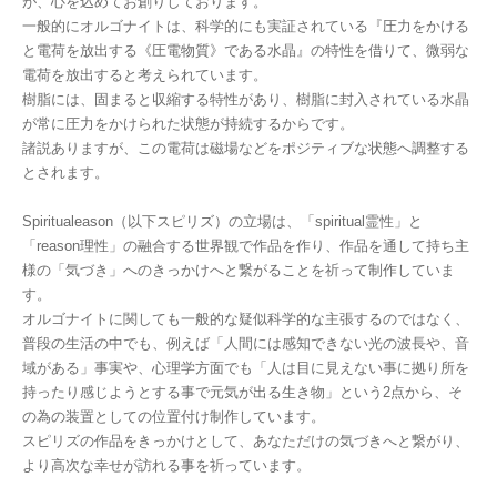
が、心を込めてお創りしております。
一般的にオルゴナイトは、科学的にも実証されている『圧力をかける
と電荷を放出する《圧電物質》である水晶』の特性を借りて、微弱な
電荷を放出すると考えられています。
樹脂には、固まると収縮する特性があり、樹脂に封入されている水晶
が常に圧力をかけられた状態が持続するからです。
諸説ありますが、この電荷は磁場などをポジティブな状態へ調整する
とされます。
Spiritualeason（以下スピリズ）の立場は、「spiritual霊性」と
「reason理性」の融合する世界観で作品を作り、作品を通して持ち主
様の「気づき」へのきっかけへと繋がることを祈って制作していま
す。
オルゴナイトに関しても一般的な疑似科学的な主張するのではなく、
普段の生活の中でも、例えば「人間には感知できない光の波長や、音
域がある」事実や、心理学方面でも「人は目に見えない事に拠り所を
持ったり感じようとする事で元気が出る生き物」という2点から、そ
の為の装置としての位置付け制作しています。
スピリズの作品をきっかけとして、あなただけの気づきへと繋がり、
より高次な幸せが訪れる事を祈っています。