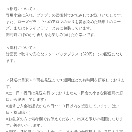
＜梱包について＞
専用小箱に入れ、プチプチの緩衝材でお包みしてお送りいたします。
また、ローズゼラニウムのアロマの香りを焚き染めた紙細工のロー
ズ、またはドライフラワーと共に包装しています。
開封時にほのかな香りをお楽しみ頂けたら幸いです。
＜送料について＞
対面受け取りで安心なレターパックプラス（520円）での配送になり
ます。
＜発送の目安＞※現在発送まで１週間ほどのお時間を頂戴しておりま
す。
○土・日・祝日は発送を行っておりません（田舎の小さな郵便局の窓
口から発送しています）
○通常ご入金確認後から６日〜１０日以内を想定しています。(土・
日・祝日除く）
○お急ぎの方は備考欄でお伝えください。出来る限りの範囲になりま
すが善処いたします。
○日曜・月曜日までのご入金にて、その週の金曜日までに発送する実