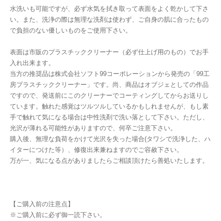
水洗いも可能ですが、必ず水気を拭き取って表面をよく乾かして下さ
い。また、洗浄の際は無理な洗剤は使わず、ご自身の肌に合ったもの
で負担のない優しいものをご使用下さい。
表面は市販のプラスチッククリーナー（必ず仕上げ用のもの）でお手
入れ出来ます。
当方の推奨品は株式会社ソフト99コーポレーションから発売の「99工
房プラスチッククリーナー」です。尚、商品はオブジェとしての作品
ですので、発送前にこのクリーナーでコーティングしてからお送りし
ています。触れた感覚はツルツルしているかもしれませんが、もし素
手で触れて気になる場合は中性洗剤で洗い落として下さい。ただし、
光沢が薄れる可能性がありますので、何卒ご注意下さい。
購入後、無理な負荷をかけて光沢を失った場合(タワシで洗浄した、ハ
イターにつけた等）、修復出来兼ねますのでご容赦下さい。
万が一、気になる点がありましたらご相談頂けたら善処いたします。
【ご購入前の注意点】
※ご購入前に必ず御一読下さい。