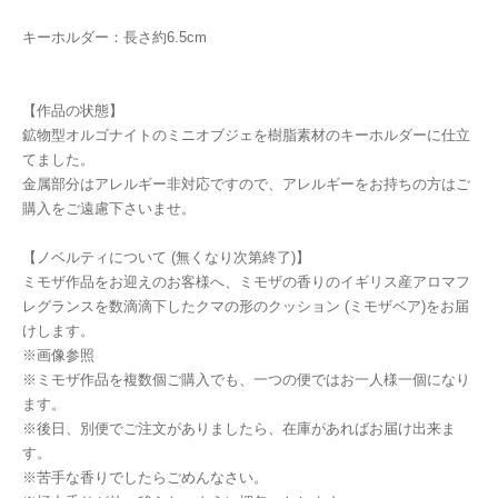
キーホルダー：長さ約6.5cm
【作品の状態】
鉱物型オルゴナイトのミニオブジェを樹脂素材のキーホルダーに仕立
てました。
金属部分はアレルギー非対応ですので、アレルギーをお持ちの方はご
購入をご遠慮下さいませ。
【ノベルティについて (無くなり次第終了)】
ミモザ作品をお迎えのお客様へ、ミモザの香りのイギリス産アロマフ
レグランスを数滴滴下したクマの形のクッション (ミモザベア)をお届
けします。
※画像参照
※ミモザ作品を複数個ご購入でも、一つの便ではお一人様一個になり
ます。
※後日、別便でご注文がありましたら、在庫があればお届け出来ま
す。
※苦手な香りでしたらごめんなさい。