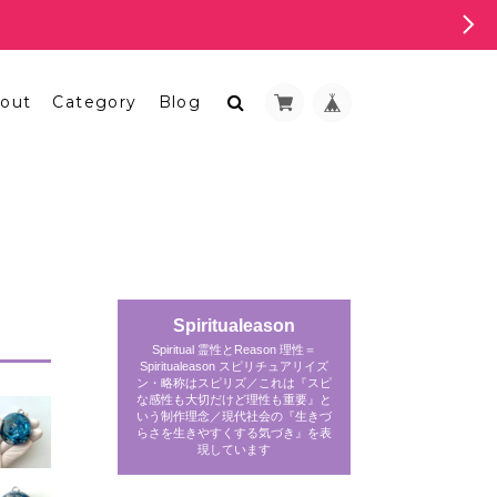
out
Category
Blog
Spiritualeason
Spiritual 霊性とReason 理性＝
Spiritualeason スピリチュアリイズ
ン・略称はスピリズ／これは『スピ
な感性も大切だけど理性も重要』と
いう制作理念／現代社会の『生きづ
らさを生きやすくする気づき』を表
現しています