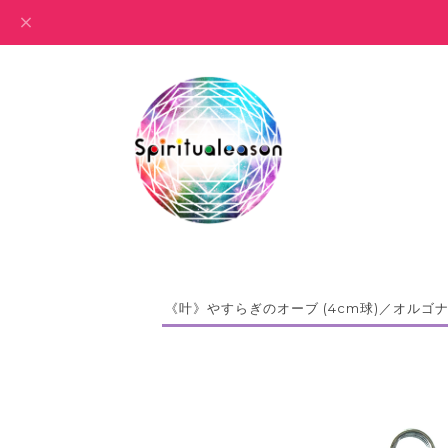
《叶》やすらぎのオーブ (4cm球)／オルゴ