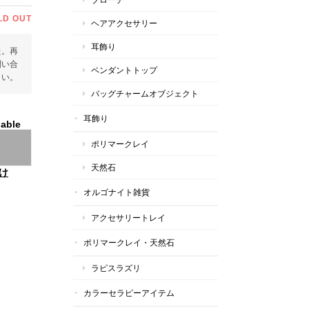
LD OUT
ヘアアクセサリー
耳飾り
た。再
問い合
ペンダントトップ
さい。
バッグチャームオブジェクト
耳飾り
lable
ポリマークレイ
天然石
け
オルゴナイト雑貨
アクセサリートレイ
ポリマークレイ・天然石
ラピスラズリ
カラーセラピーアイテム