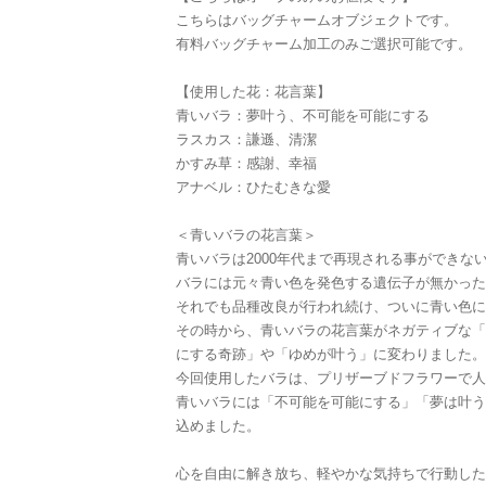
こちらはバッグチャームオブジェクトです。
有料バッグチャーム加工のみご選択可能です。
【使用した花：花言葉】
青いバラ：夢叶う、不可能を可能にする
ラスカス：謙遜、清潔
かすみ草：感謝、幸福
アナベル：ひたむきな愛
＜青いバラの花言葉＞
青いバラは2000年代まで再現される事ができ
バラには元々青い色を発色する遺伝子が無かった
それでも品種改良が行われ続け、ついに青い色に
その時から、青いバラの花言葉がネガティブな「
にする奇跡」や「ゆめが叶う」に変わりました。
今回使用したバラは、プリザーブドフラワーで人
青いバラには「不可能を可能にする」「夢は叶う
込めました。
心を自由に解き放ち、軽やかな気持ちで行動した