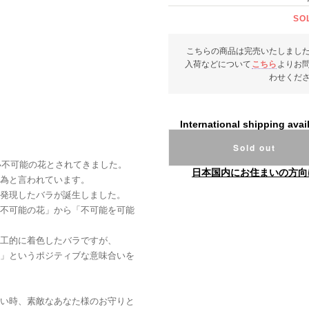
SO
こちらの商品は完売いたしまし
入荷などについて
こちら
よりお
わせくだ
International shipping avai
Sold out
ない不可能の花とされてきました。
日本国内にお住まいの方向
為と言われています。
発現したバラが誕生しました。
不可能の花」から「不可能を可能
工的に着色したバラですが、
」というポジティブな意味合いを
い時、素敵なあなた様のお守りと