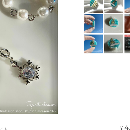
4
¥
イト。