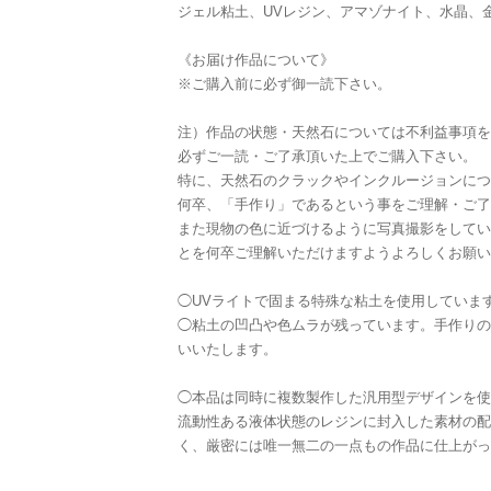
ジェル粘土、UVレジン、アマゾナイト、水晶、
《お届け作品について》
※ご購入前に必ず御一読下さい。
注）作品の状態・天然石については不利益事項を
必ずご一読・ご了承頂いた上でご購入下さい。
特に、天然石のクラックやインクルージョンにつ
何卒、「手作り」であるという事をご理解・ご了
また現物の色に近づけるように写真撮影をしてい
とを何卒ご理解いただけますようよろしくお願い
◯UVライトで固まる特殊な粘土を使用していま
◯粘土の凹凸や色ムラが残っています。手作りの
いいたします。
◯本品は同時に複数製作した汎用型デザインを使
流動性ある液体状態のレジンに封入した素材の配
く、厳密には唯一無二の一点もの作品に仕上がっ