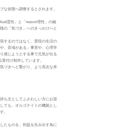
ブな状態へ調整するとされます。
ritual霊性」と「reason理性」の融
様の「気づき」へのきっかけへと
張するのではなく、普段の生活の
や、音域がある」事実や、心理学
り感じようとする事で元気が出る
位置付け制作しています。
気づきへと繋がり、より高次な幸
持ち主としてふさわしい方にお迎
しても、オルゴナイトの機能とし
す。
したものを、利益を生み出す為に