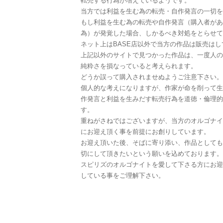
転売する行為が増えているようです。
当方では利益を生む為の転売・自作発言の一切を
もし利益を生む為の転売や自作発言（購入者があ
為）が発覚した場合、しかるべき対処をとらせて
ネット上はBASE店以外で当方の作品は販売は
上記以外のサイトで見つかった作品は、一度人の
純粋さを損なっていると考えられます。
どうか誤って購入されませぬようご注意下さい。
個人的な考えになりますが、作家が命を削って生
作発言と利益を生みだす転売行為を道徳・倫理的
す。
重ねがさねではございますが、当方のオルゴナイ
にお迎え頂く事を前提にお創りしています。
お迎え頂いた後、そばに寄り添い、作品としても
切にして頂きたいという願いを込めております。
スピリズのオルゴナイトを愛して下さる方にお迎
している事をご理解下さい。