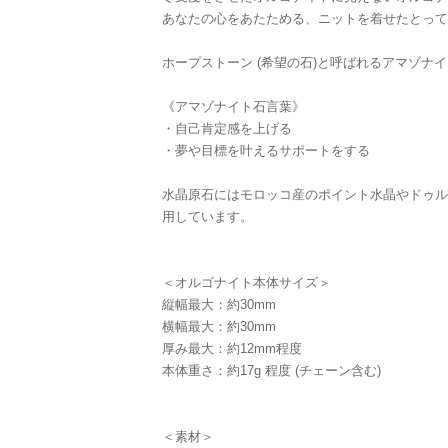
あなたの心をあたためる、ニットを着せたとって
ホープストーン (希望の石)と呼ばれるアマゾナ
《アマゾナイト石言葉》
・自己肯定感を上げる
・夢や目標を叶えるサポートをする
水晶原石にはモロッコ産のポイント水晶やドゥル
用しています。
＜オルゴナイト本体サイズ＞
縦幅最大：約30mm
横幅最大：約30mm
厚み最大：約12mm程度
本体重さ：約17g 程度 (チェーン含む)
＜素材＞