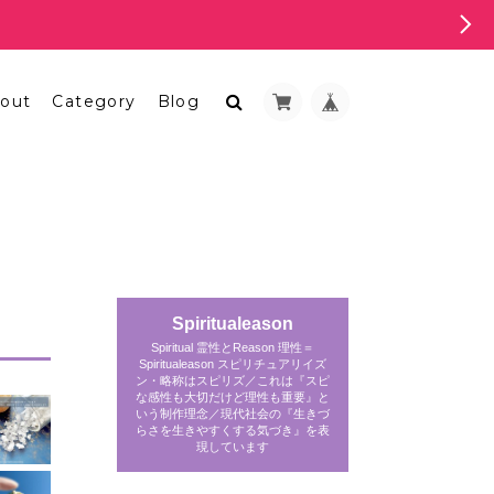
out
Category
Blog
Spiritualeason
Spiritual 霊性とReason 理性＝
Spiritualeason スピリチュアリイズ
ン・略称はスピリズ／これは『スピ
な感性も大切だけど理性も重要』と
いう制作理念／現代社会の『生きづ
らさを生きやすくする気づき』を表
現しています