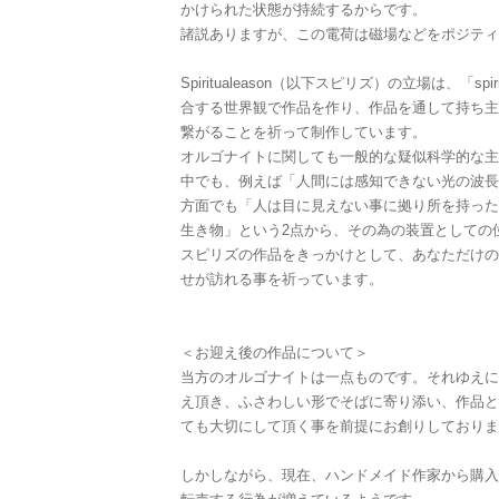
かけられた状態が持続するからです。
諸説ありますが、この電荷は磁場などをポジティ
Spiritualeason（以下スピリズ）の立場は、「spi
合する世界観で作品を作り、作品を通して持ち主
繋がることを祈って制作しています。
オルゴナイトに関しても一般的な疑似科学的な主
中でも、例えば「人間には感知できない光の波長
方面でも「人は目に見えない事に拠り所を持った
生き物」という2点から、その為の装置としての
スピリズの作品をきっかけとして、あなただけの
せが訪れる事を祈っています。
＜お迎え後の作品について＞
当方のオルゴナイトは一点ものです。それゆえに
え頂き、ふさわしい形でそばに寄り添い、作品と
ても大切にして頂く事を前提にお創りしておりま
しかしながら、現在、ハンドメイド作家から購入