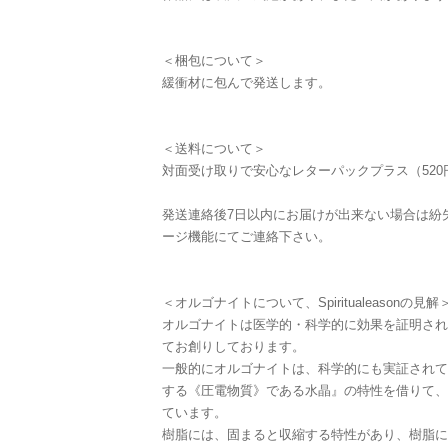
＜梱包について＞
緩衝材に包んで発送します。
＜送料について＞
対面受け取りで安心なレターパックプラス（52
発送連絡後7日以内にお届けが出来ない場合は紛
ージ機能にてご連絡下さい。
＜オルゴナイトについて、Spiritualeasonの見解
オルゴナイトは医学的・科学的に効果を証明され
てお創りしております。
一般的にオルゴナイトは、科学的にも実証されて
する《圧電物質》である水晶』の特性を借りて、
ています。
樹脂には、固まると収縮する特性があり、樹脂に