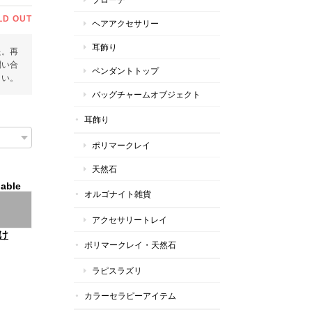
LD OUT
ヘアアクセサリー
耳飾り
た。再
問い合
ペンダントトップ
さい。
バッグチャームオブジェクト
耳飾り
ポリマークレイ
天然石
lable
オルゴナイト雑貨
アクセサリートレイ
け
ポリマークレイ・天然石
ラピスラズリ
カラーセラピーアイテム