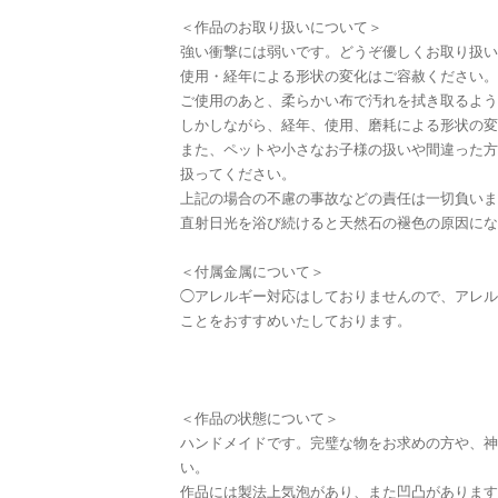
＜作品のお取り扱いについて＞
強い衝撃には弱いです。どうぞ優しくお取り扱い
使用・経年による形状の変化はご容赦ください。
ご使用のあと、柔らかい布で汚れを拭き取るよう
しかしながら、経年、使用、磨耗による形状の変
また、ペットや小さなお子様の扱いや間違った方
扱ってください。
上記の場合の不慮の事故などの責任は一切負いま
直射日光を浴び続けると天然石の褪色の原因にな
＜付属金属について＞
◯アレルギー対応はしておりませんので、アレル
ことをおすすめいたしております。
＜作品の状態について＞
ハンドメイドです。完璧な物をお求めの方や、神
い。
作品には製法上気泡があり、また凹凸があります