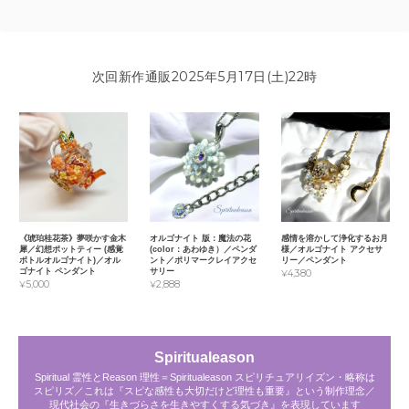
次回新作通販2025年5月17日(土)22時
《琥珀桂花茶》夢咲かす金木
オルゴナイト 版：魔法の花
感情を溶かして浄化するお月
犀／幻想ポットティー (感覚
(color：あわゆき）／ペンダ
様／オルゴナイト アクセサ
ボトルオルゴナイト)／オル
ント／ポリマークレイアクセ
リー／ペンダント
ゴナイト ペンダント
サリー
¥4,380
¥5,000
¥2,888
Spiritualeason
Spiritual 霊性とReason 理性＝Spiritualeason スピリチュアリイズン・略称は
スピリズ／これは『スピな感性も大切だけど理性も重要』という制作理念／
現代社会の『生きづらさを生きやすくする気づき』を表現しています