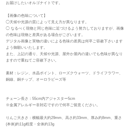
お届けしたいオルゴナイトです。
【画像の色味について】
◯天候や光源の質によって見え方が異なります。
◯ なるべく現物と同じ色味に近づけるよう努力しておりますが、画像
の色味は現物と差異がある場合がございます。
デジタル画像と実物の違いによる色味の差異は何卒ご容赦下さいます
よう御願いいたします。
また、上記の通り、天候や光源、屋外か屋内の違いでも色味が異なり
ますので重ねてご容赦下さい。
素材：レジン、水晶ポイント、ローズクウォーツ、ドライフラワー、
銅線、銅チップ、オーロラビーズ等
チェーン長さ：55cm内アジャスター5cm
※金属アレルギー非対応ですので何卒ご留意ください。
りんご大きさ：横幅最大約29mm、高さ約33mm、厚み約8mm、重さ
(本体)約11g程度・全体約13g