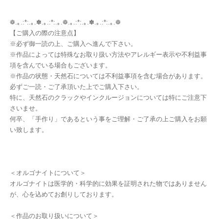
❁.｡.:*:.｡.✽.｡.:*:.｡.❁.｡.:*:.｡.✽.｡.:*:.｡.❁
【ご購入の際の注意点】
※必ず御一読の上、ご購入へ進んで下さい。
※作品によっては特殊なお取り扱い方法やアレルギー表示や不利益事
項を含んでいる場合もございます。
※作品の状態・天然石については不利益事項を含む場合があります。
必ずご一読・ご了承頂いた上でご購入下さい。
特に、天然石のクラックやインクルージョンについては特にご注意下
さいませ。
何卒、「手作り」であるという事をご理解・ご了承の上ご購入をお願
い致します。
＜オルゴナイトについて＞
オルゴナイトは医学的・科学的に効果を証明された物ではありません
が、心を込めてお創りしております。
＜作品のお取り扱いについて＞