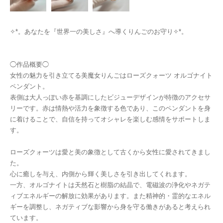
✧︎*。あなたを『世界一の美しさ』へ導くりんごのお守り✧︎*。
◯作品概要◯
女性の魅力を引き立てる美魔女りんごはローズクォーツ オルゴナイト
ペンダント。
表側は大人っぽい赤を基調にしたビジューデザインが特徴のアクセサ
リーです。赤は情熱や活力を象徴する色であり、このペンダントを身
に着けることで、自信を持ってオシャレを楽しむ感情をサポートしま
す。
ローズクォーツは愛と美の象徴として古くから女性に愛されてきまし
た。
心に癒しを与え、内側から輝く美しさを引き出してくれます。
一方、オルゴナイトは天然石と樹脂の結晶で、電磁波の浄化やネガテ
ィブエネルギーの解放に効果があります。また精神的・霊的なエネル
ギーを調整し、ネガティブな影響から身を守る働きがあると考えられ
ています。