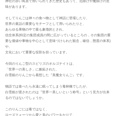
神社の赤い鳥居で用いられてきた歴史もあって、厄除けや魔除けの意
味があります。
そしてりんごは神々の食べ物として神話に登場したり、
世界の童話の重要なモチーフとして用いられたりと、
あらゆる果物の中で最も象徴的とされ、
信念体系(特定の集団成員の間に広がっているところの，その集団の重
要な価値や事物を中心として意味づけられた観念，確信，態度の体系)
や、
文化において重要な役割を担っています。
今回のりんご型のスピリズのオルゴナイトは、
「世界一の美しさ」に嫉妬された、
白雪姫のりんごから着想した『美魔女りんご』です。
物語では食べたら永遠に眠ってしまう毒林檎でしたが、
白雪姫が渡されたのは『世界一美しいという称号』という見方が出来
るのではないでしょうか。
このりんごには毒ではなく、
ローズクォーツから愛と美のパワーをかりて、