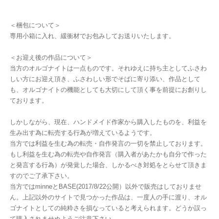
＜梱包について＞
専用小箱に入れ、緩衝材でお包みしてお送りいたします。
＜お迎え後の作品について＞
当方のオルゴナイトは一点ものです。それゆえに持ち主としてふさわ
しい方にお迎え頂き、ふさわしい形でそばに寄り添い、作品として
も、オルゴナイトの機能としても大切にして頂く事を前提にお創りし
ております。
しかしながら、現在、ハンドメイド作家から購入したものを、利益を
生み出す為に転売する行為が増えているようです。
当方では利益を生む為の転売・自作発言の一切を禁止しております。
もし利益を生む為の転売や自作発言（購入者があたかも自分で作った
と発言する行為）が発覚した場合、しかるべき対処をとらせて頂きま
すのでご了承下さい。
当方ではminneとBASE(2017/8/22公開）以外で販売はしておりませ
ん。上記以外のサイトで見つかった作品は、一度人の手に渡り、オル
ゴナイトとしての純粋さを損なっていると考えられます。どうか誤っ
て購入されませぬようご注意下さい。