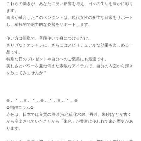
これらの働きが、あなたに良い影響を与え、日々の生活を豊かに彩り
ます。
両者が融合したこのペンダントは、現代女性の多忙な日常をサポート
し、積極的で魅力的な姿勢をサポートします。
使い方は簡単で、普段使いで身につけるだけ。
さりげなくオシャレに、さらにはスピリチュアルな効果も楽しめる一
品です。
特別な日のプレゼントや自分へのご褒美にも最適です。
美しさとパワーを兼ね備えた素敵なアイテムで、自分の内面から輝き
を放ってみませんか？
❁.｡.:*:.｡.✽.｡.:*:.｡.❁.｡.:*:.｡.✽.｡.:*:.｡.❁
✿制作コラム✿
赤色は、日本では良質の辰砂(赤色硫化水銀、丹砂、朱砂)などが古く
から産出されていたことから「朱色」が豊富に使われて来た歴史があ
ります。