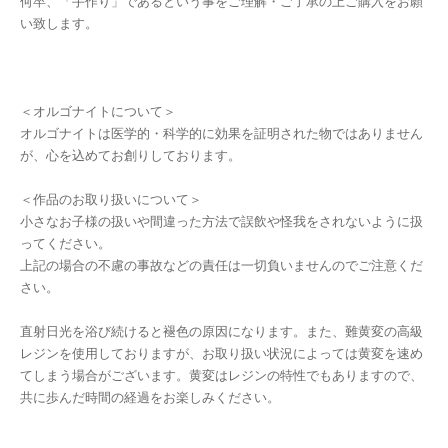
何卒、「手作り」であるという事をご理解・ご了承の上ご購入をお願
い致します。
＜オルゴナイトについて＞
オルゴナイトは医学的・科学的に効果を証明された物ではありません
が、心を込めてお創りしております。
＜作品のお取り扱いについて＞
小さなお子様の扱いや間違った方法で誤飲や怪我をされないように扱
ってください。
上記の場合の不慮の事故などの責任は一切負いませんのでご注意くだ
さい。
直射日光を浴び続けると褪色の原因になります。また、難黄変の高級
レジンを使用しておりますが、お取り扱い状況によっては黄変を速め
てしまう場合がございます。黄変はレジンの特性でもありますので、
共に歩んだ時間の経過をお楽しみください。