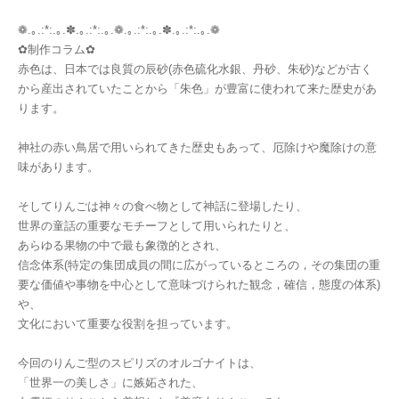
❁.｡.:*:.｡.✽.｡.:*:.｡.❁.｡.:*:.｡.✽.｡.:*:.｡.❁
✿制作コラム✿
赤色は、日本では良質の辰砂(赤色硫化水銀、丹砂、朱砂)などが古く
から産出されていたことから「朱色」が豊富に使われて来た歴史があ
ります。
神社の赤い鳥居で用いられてきた歴史もあって、厄除けや魔除けの意
味があります。
そしてりんごは神々の食べ物として神話に登場したり、
世界の童話の重要なモチーフとして用いられたりと、
あらゆる果物の中で最も象徴的とされ、
信念体系(特定の集団成員の間に広がっているところの，その集団の重
要な価値や事物を中心として意味づけられた観念，確信，態度の体系)
や、
文化において重要な役割を担っています。
今回のりんご型のスピリズのオルゴナイトは、
「世界一の美しさ」に嫉妬された、