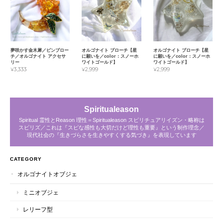
夢咲かす金木犀／ピンブロー
オルゴナイト ブローチ【星
オルゴナイト ブローチ【星
チ／オルゴナイト アクセサ
に願いを／color：スノーホ
に願いを／color：スノーホ
リー
ワイトゴールド】
ワイトゴールド】
¥3,333
¥2,999
¥2,999
Spiritualeason
Spiritual 霊性とReason 理性＝Spiritualeason スピリチュアリイズン・略称は
スピリズ／これは『スピな感性も大切だけど理性も重要』という制作理念／
現代社会の『生きづらさを生きやすくする気づき』を表現しています
CATEGORY
オルゴナイトオブジェ
ミニオブジェ
レリーフ型