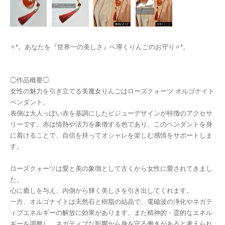
✧︎*。あなたを『世界一の美しさ』へ導くりんごのお守り✧︎*。
◯作品概要◯
女性の魅力を引き立てる美魔女りんごはローズクォーツ オルゴナイト
ペンダント。
表側は大人っぽい赤を基調にしたビジューデザインが特徴のアクセサ
リーです。赤は情熱や活力を象徴する色であり、このペンダントを身
に着けることで、自信を持ってオシャレを楽しむ感情をサポートしま
す。
ローズクォーツは愛と美の象徴として古くから女性に愛されてきまし
た。
心に癒しを与え、内側から輝く美しさを引き出してくれます。
一方、オルゴナイトは天然石と樹脂の結晶で、電磁波の浄化やネガテ
ィブエネルギーの解放に効果があります。また精神的・霊的なエネル
ギーを調整し、ネガティブな影響から身を守る働きがあると考えられ