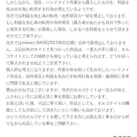
しかしながら、現在、ハンドメイド作家から購入したものを、利益を
生み出す為に転売する行為が増えているようです。
当方では利益を生む為の転売・自作発言の一切を禁止しております。
もし利益を生む為の転売や自作発言（購入者があたかも自分で作った
と発言する行為）が発覚した場合、しかるべき対処をとらせて頂きま
すのでご了承下さい。
当方ではminneとBASE(2017/8/22公開）以外で販売はしておりませ
ん。上記以外のサイトで見つかった作品は、一度人の手に渡り、オル
ゴナイトとしての純粋さを損なっていると考えられます。どうか誤っ
て購入されませぬようご注意下さい。
個人的な考えになりますが、作家が命を削って生み出したハンドメイ
ド作品を、自作発言と利益を生みだす転売行為を道徳・倫理的に非常
に問題であると感じています。
重ねがさねではございますが、当方のオルゴナイトは一点ものゆえ、
ふさわしい方にお迎え頂く事を前提にお創りしています。
お迎え頂いた後、そばに寄り添い、作品としても、オルゴナイトの機
能としても大切にして頂きたいという願いを込めております。
スピリズのオルゴナイトを愛して下さる方にお迎え頂く事を心から祈
りながら出品している事をご理解下さい。