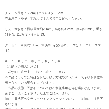
チェーン長さ：55cm内アジャスター5cm
※金属アレルギー非対応ですので何卒ご留意ください。
りんご大きさ：横幅最大約29mm、高さ約33mm、厚み約8mm、重さ
(本体)約11g程度・全体約13g
タッセル：全長約10cm、重さ約3 g (赤色のビーズはチェコビーズで
す)
❁.｡.:*:.｡.✽.｡.:*:.｡.❁.｡.:*:.｡.✽.｡.:*:.｡.❁
【ご購入の際の注意点】
※必ず御一読の上、ご購入へ進んで下さい。
※作品によっては特殊なお取り扱い方法やアレルギー表示や不利益事
項を含んでいる場合もございます。
※作品の状態・天然石については不利益事項を含む場合があります。
必ずご一読・ご了承頂いた上でご購入下さい。
特に、天然石のクラックやインクルージョンについては特にご注意下
さいませ。