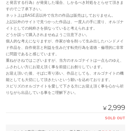
と発言する行為）が発覚した場合、しかるべき対処をとらせて頂きま
すのでご了承下さい。
ネット上はBASE店以外で当方の作品は販売はしておりません。
上記以外のサイトで見つかった作品は、一度人の手に渡り、オルゴナ
イトとしての純粋さを損なっていると考えられます。
どうか誤って購入されませぬようご注意下さい。
個人的な考えになりますが、作家が命を削って生み出したハンドメイ
ド作品を、自作発言と利益を生みだす転売行為を道徳・倫理的に非常
に問題であると感じています。
重ねがさねではございますが、当方のオルゴナイトは一点ものゆえ、
ふさわしい方にお迎え頂く事を前提にお創りしています。
お迎え頂いた後、そばに寄り添い、作品としても、オルゴナイトの機
能としても大切にして頂きたいという願いを込めております。
スピリズのオルゴナイトを愛して下さる方にお迎え頂く事を心から祈
りながら出品している事をご理解下さい。
2,999
¥
SOLD OUT