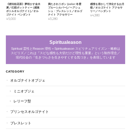
《琥珀桂花茶》夢咲かす金木
満たされリボン (color:冬雲
感情を溶かして浄化するお月
犀／幻想ポットティー (感覚
ブルーシルバー)／ヘアシュ
様／オルゴナイト アクセサ
ボトルオルゴナイト)／オル
シュ・ブレスレット／オルゴ
リー／ペンダント
ゴナイト ペンダント
ナイト アクセサリー
¥4,380
¥5,000
¥3,280
Spiritualeason
Spiritual 霊性とReason 理性＝Spiritualeason スピリチュアリイズン・略称は
スピリズ／これは『スピな感性も大切だけど理性も重要』という制作理念／
現代社会の『生きづらさを生きやすくする気づき』を表現しています
CATEGORY
オルゴナイトオブジェ
ミニオブジェ
レリーフ型
プリンセスオルゴナイト
ブレスレット