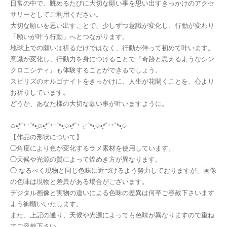
日常の中で、眺めるたびに大切な願い事を思い出すきっかけのアクセ
サリーとしてご利用ください。
大切な願いを思い出すことで、少しずつ意識が変化し、行動が変わり
「願いが叶う行動」へとつながります。
地球上での願いは祈るだけではなく、行動が伴って初めて叶います。
意識が変化し、行動力を身につけることで『奇跡と思えるようなシン
クロニシティ』も体験することができるでしょう。
スピリズのオルゴナイトをきっかけに、人生が花開くことを、心より
お祈りしています。
どうか、あなた様の大切な願い事が叶いますように。
✩•̩̩͙*˚⁺⁺˚*•̩̩͙✩•̩̩͙*˚⁺⁺˚*•̩̩͙✩•̩̩͙*˚⁺ ·͙⁺˚*•̩̩͙✩•̩̩͙*˚⁺⁺˚*•̩̩͙✩
【作品の形状について】
◯角度により色が変化するラメ素材を使用しています。
◯天候や光源の質によって煌めき方が異なります。
◯ なるべく現物と同じ色味に近づけるよう努力しておりますが、画像
の色味は現物と差異がある場合がございます。
デジタル画像と実物の違いによる色味の差異は何卒ご容赦下さいます
よう御願いいたします。
また、上記の通り、天候や光源によっても色味が異なりますので重ね
てご容赦下さい。