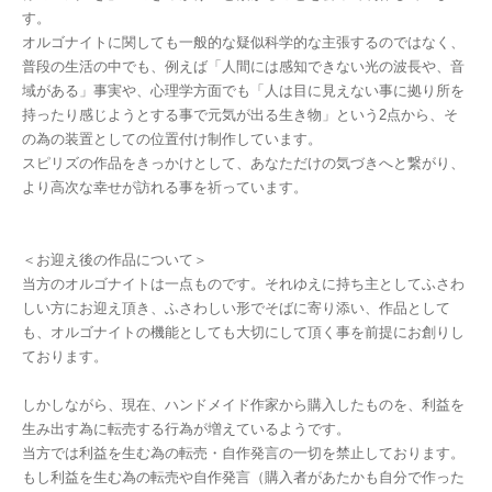
す。
オルゴナイトに関しても一般的な疑似科学的な主張するのではなく、
普段の生活の中でも、例えば「人間には感知できない光の波長や、音
域がある」事実や、心理学方面でも「人は目に見えない事に拠り所を
持ったり感じようとする事で元気が出る生き物」という2点から、そ
の為の装置としての位置付け制作しています。
スピリズの作品をきっかけとして、あなただけの気づきへと繋がり、
より高次な幸せが訪れる事を祈っています。
＜お迎え後の作品について＞
当方のオルゴナイトは一点ものです。それゆえに持ち主としてふさわ
しい方にお迎え頂き、ふさわしい形でそばに寄り添い、作品として
も、オルゴナイトの機能としても大切にして頂く事を前提にお創りし
ております。
しかしながら、現在、ハンドメイド作家から購入したものを、利益を
生み出す為に転売する行為が増えているようです。
当方では利益を生む為の転売・自作発言の一切を禁止しております。
もし利益を生む為の転売や自作発言（購入者があたかも自分で作った