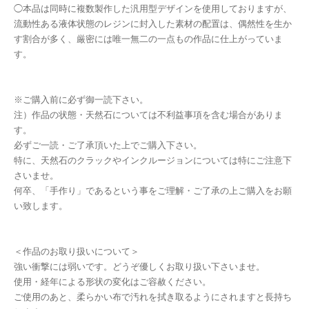
◯本品は同時に複数製作した汎用型デザインを使用しておりますが、
流動性ある液体状態のレジンに封入した素材の配置は、偶然性を生か
す割合が多く、厳密には唯一無二の一点もの作品に仕上がっていま
す。
※ご購入前に必ず御一読下さい。
注）作品の状態・天然石については不利益事項を含む場合がありま
す。
必ずご一読・ご了承頂いた上でご購入下さい。
特に、天然石のクラックやインクルージョンについては特にご注意下
さいませ。
何卒、「手作り」であるという事をご理解・ご了承の上ご購入をお願
い致します。
＜作品のお取り扱いについて＞
強い衝撃には弱いです。どうぞ優しくお取り扱い下さいませ。
使用・経年による形状の変化はご容赦ください。
ご使用のあと、柔らかい布で汚れを拭き取るようにされますと長持ち