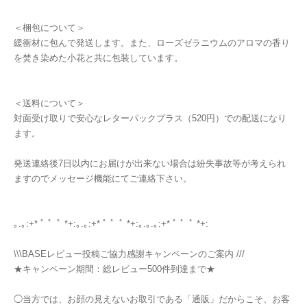
＜梱包について＞
緩衝材に包んで発送します。また、ローズゼラニウムのアロマの香り
を焚き染めた小花と共に包装しています。
＜送料について＞
対面受け取りで安心なレターパックプラス（520円）での配送になり
ます。
発送連絡後7日以内にお届けが出来ない場合は紛失事故等が考えられ
ますのでメッセージ機能にてご連絡下さい。
｡.｡:+* ﾟ ゜ﾟ *+:｡.｡:+* ﾟ ゜ﾟ *+:｡.｡.｡:+* ﾟ ゜ﾟ *+:
\\\BASEレビュー投稿ご協力感謝キャンペーンのご案内 ///
★キャンペーン期間：総レビュー500件到達まで★
◯当方では、お顔の見えないお取引である「通販」だからこそ、お客