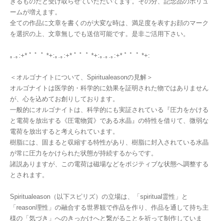
きるものだと受け取らせていただいてます。その分、記念品のボリュ
ームが増えます。
全ての作品に文章を書くのが大変な時は、満足度を表すお顔のマーク
を選択の上、文章無しでも送信可能です。是非ご活用下さい。
｡.｡:+* ﾟ ゜ﾟ *+:｡.｡:+* ﾟ ゜ﾟ *+:｡.｡.｡:+* ﾟ ゜ﾟ *+:
＜オルゴナイトについて、Spiritualeasonの見解＞
オルゴナイトは医学的・科学的に効果を証明された物ではありません
が、心を込めてお創りしております。
一般的にオルゴナイトは、科学的にも実証されている『圧力をかける
と電荷を放出する《圧電物質》である水晶』の特性を借りて、微弱な
電荷を放出すると考えられています。
樹脂には、固まると収縮する特性があり、樹脂に封入されている水晶
が常に圧力をかけられた状態が持続するからです。
諸説ありますが、この電荷は磁場などをポジティブな状態へ調整する
とされます。
Spiritualeason（以下スピリズ）の立場は、「spiritual霊性」と
「reason理性」の融合する世界観で作品を作り、作品を通して持ち主
様の「気づき」へのきっかけへと繋がることを祈って制作していま