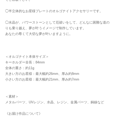
◯半立体的なお星様プレートのオルゴナイトアクセサリーです。
◯水晶が、パワーストーンとして厄祓いをして、どんなに困難な道の
りも乗り越え、夢が叶うイメージで制作しています。
あなたの尊くて大切な夢が叶いますように。
＜オルゴナイト本体サイズ＞
キーホルダー全長：84mm
全体の重さ：約11g
大きい方のお星様：最大幅約26mm、厚み約8mm
小さい方のお星様：最大幅約21mm、厚み約7mm
＜素材＞
メタルパーツ、UVレジン、水晶、レジン、金属パーツ、銅線など
《お届け作品について》