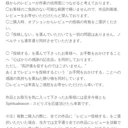
様からのレビューが作家の信用度につながると考えております。
◯お客様のご負担のない可能な範囲で構いませんので、作品到着後、
レビューをお寄せいただけたらと望んでおります。
◯ご購入時、オプションからレビューの投稿の有無をご選択くださ
い。
◯「投稿しない」を選んでいただいても一切の問題はありません。ノ
ベルティも通常通り同封させていただきます。
◯「投稿する」を選んで下さったお客様へ、お手数をおかけすること
へ『心ばかりの感謝の記念品』を同封しております。
ただし、“高評価を促すものではございません。”
あくまでレビューを投稿するという「お手間をおかけする」ことへの
感謝の気持ちを重ねた贈り物を同封しています。
◯レビューは率直なご感想をお寄せいただけたら幸いです。
作品とお取引を気に入って下さったお客様には是非今後とも
Spiritualeason：スピリズを応援頂けたら幸甚です。
※注）複数ご購入の際に、全ての作品に「レビュー投稿する」をご選
択いただいた場合、当方では文字通り全ての作品にレビューを頂戴で