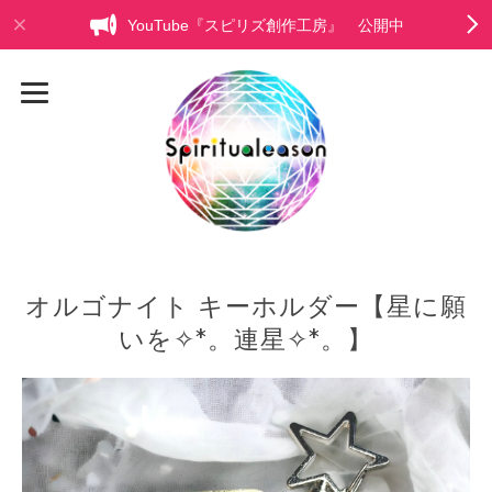
YouTube『スピリズ創作工房』 公開中
オルゴナイト キーホルダー【星に願
いを✧︎*。連星✧︎*。】