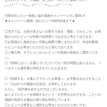
｡.｡:+* ﾟ ゜ﾟ *+:｡.｡:+* ﾟ ゜ﾟ *+:｡.｡.｡:+* ﾟ ゜ﾟ *+:
\\\BASEレビュー投稿ご協力感謝キャンペーンのご案内 ///
★キャンペーン期間：総レビュー500件到達まで★
◯当方では、お顔の見えないお取引である「通販」だからこそ、お客
様からのレビューが作家の信用度につながると考えております。
◯お客様のご負担のない可能な範囲で構いませんので、作品到着後、
レビューをお寄せいただけたらと望んでおります。
◯ご購入時、オプションからレビューの投稿の有無をご選択くださ
い。
◯「投稿しない」を選んでいただいても一切の問題はありません。ノ
ベルティも通常通り同封させていただきます。
◯「投稿する」を選んで下さったお客様へ、お手数をおかけすること
へ『心ばかりの感謝の記念品』を同封しております。
ただし、“高評価を促すものではございません。”
あくまでレビューを投稿するという「お手間をおかけする」ことへの
感謝の気持ちを重ねた贈り物を同封しています。
◯レビューは率直なご感想をお寄せいただけたら幸いです。