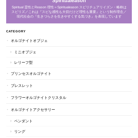
Spiritualeason
Spiritual 霊性とReason 理性＝Spiritualeason スピリチュアリイズン・略称は
スピリズ／これは『スピな感性も大切だけど理性も重要』という制作理念／
現代社会の『生きづらさを生きやすくする気づき』を表現しています
CATEGORY
オルゴナイトオブジェ
ミニオブジェ
レリーフ型
プリンセスオルゴナイト
ブレスレット
フラワーオルゴナイトクリスタル
オルゴナイトアクセサリー
ペンダント
リング