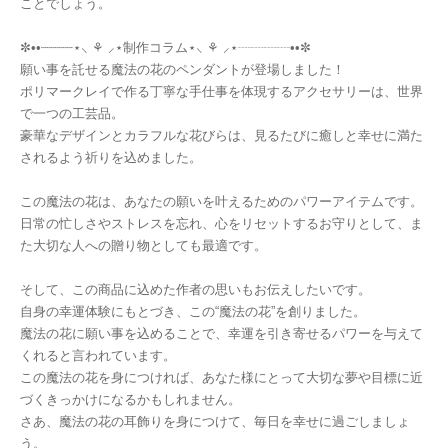
ことでしょう。
✼••┈┈┈┈⋆⸜ ⚘ ⸝⋆制作コラム⋆⸜ ⚘ ⸝⋆┈┈┈┈••✼
願い事を託せる魔法の花のペンダントが登場しました！
ポリマークレイで作る丁寧な手仕事を体現するアクセサリーは、世界
で一つの工芸品。
豪華なデザインとカラフルな花びらは、見るたびに癒しと幸せに満た
されるよう祈りを込めました。
この魔法の花は、あなたの願いを叶えるためのパワーアイテムです。
日常の忙しさやストレスを忘れ、心をリセットするお守りとして、ま
た大切な人への贈り物としても最適です。
そして、この商品に込めた作者の思いもお伝えしたいです。
自身の幸運体験にもとづき、この“魔法の花”を創りました。
魔法の花に願い事を込めることで、幸運を引き寄せるパワーを与えて
くれると言われています。
この魔法の花を身につければ、あなた様にとって大切な夢や目標に近
づくきっかけになるかもしれません。
さあ、魔法の花の耳飾りを身につけて、毎日を幸せに過ごしましょ
う。