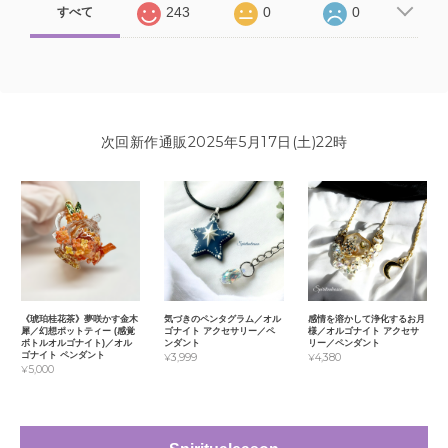
243
0
0
すべて
次回新作通販2025年5月17日(土)22時
《琥珀桂花茶》夢咲かす金木
気づきのペンタグラム／オル
感情を溶かして浄化するお月
犀／幻想ポットティー (感覚
ゴナイト アクセサリー／ペ
様／オルゴナイト アクセサ
ボトルオルゴナイト)／オル
ンダント
リー／ペンダント
ゴナイト ペンダント
¥3,999
¥4,380
¥5,000