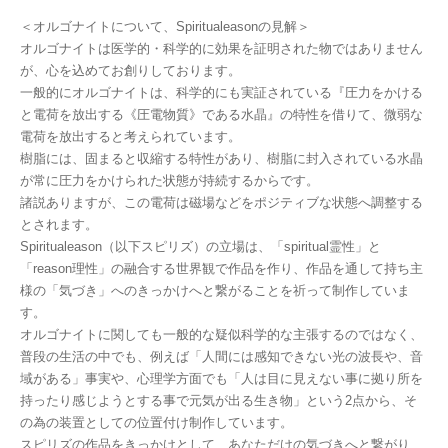
＜オルゴナイトについて、Spiritualeasonの見解＞
オルゴナイトは医学的・科学的に効果を証明された物ではありません
が、心を込めてお創りしております。
一般的にオルゴナイトは、科学的にも実証されている『圧力をかける
と電荷を放出する《圧電物質》である水晶』の特性を借りて、微弱な
電荷を放出すると考えられています。
樹脂には、固まると収縮する特性があり、樹脂に封入されている水晶
が常に圧力をかけられた状態が持続するからです。
諸説ありますが、この電荷は磁場などをポジティブな状態へ調整する
とされます。
Spiritualeason（以下スピリズ）の立場は、「spiritual霊性」と
「reason理性」の融合する世界観で作品を作り、作品を通して持ち主
様の「気づき」へのきっかけへと繋がることを祈って制作していま
す。
オルゴナイトに関しても一般的な疑似科学的な主張するのではなく、
普段の生活の中でも、例えば「人間には感知できない光の波長や、音
域がある」事実や、心理学方面でも「人は目に見えない事に拠り所を
持ったり感じようとする事で元気が出る生き物」という2点から、そ
の為の装置としての位置付け制作しています。
スピリズの作品をきっかけとして、あなただけの気づきへと繋がり、