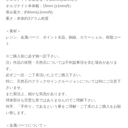
オルゴナイト本体幅：15mm (±1mm内）
厚み最大：約6mm(±1mm内)
重さ：本体約3グラム程度
＜素材＞
レジン、金属パーツ、ポイント水晶、銅線、カラーシェル、樹脂コー
ト
※ご購入前に必ず御一読下さい。
注）作品の状態・天然石については不利益事項を含む場合がありま
す。
必ずご一読・ご了承頂いた上でご購入下さい。
特に、天然石のクラックやインクルージョンについては特にご注意下
さいませ。
また製法上、細かな気泡があります。
球体部分も完璧な形ではありませんのでご理解下さい。
何卒、「手作り」であるという事をご理解・ご了承の上ご購入をお願
い致します。
＜金属パーツについて＞