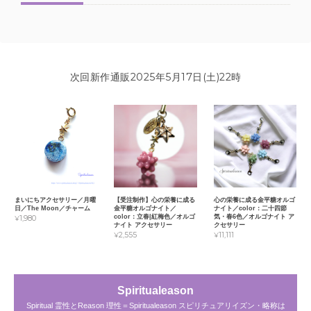
次回新作通販2025年5月17日(土)22時
まいにちアクセサリー／月曜
【受注制作】心の栄養に成る
心の栄養に成る金平糖オルゴ
日／The Moon／チャーム
金平糖オルゴナイト／
ナイト／color：二十四節
color：立春|紅梅色／オルゴ
気・春6色／オルゴナイト ア
¥1,980
ナイト アクセサリー
クセサリー
¥2,555
¥11,111
Spiritualeason
Spiritual 霊性とReason 理性＝Spiritualeason スピリチュアリイズン・略称は