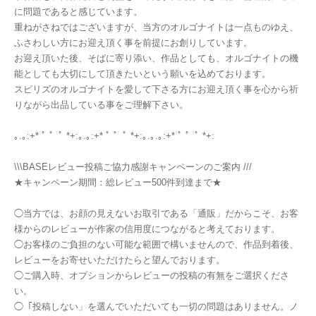
に問題であると感じています。
重ねがさねではございますが、当方のオルゴナイトは一点ものゆえ、
ふさわしい方にお迎え頂く事を前提にお創りしています。
お迎え頂いた後、そばに寄り添い、作品としても、オルゴナイトの機
能としても大切にして頂きたいという願いを込めております。
スピリズのオルゴナイトを愛して下さる方にお迎え頂く事を心から祈
りながら出品している事をご理解下さい。
｡.｡:+* ﾟ ゜ﾟ *+:｡.｡:+* ﾟ ゜ﾟ *+:｡.｡.｡:+* ﾟ ゜ﾟ *+:
\\\BASEレビュー投稿ご協力感謝キャンペーンのご案内 ///
★キャンペーン期間：総レビュー500件到達まで★
◯当方では、お顔の見えないお取引である「通販」だからこそ、お客
様からのレビューが作家の信用度につながると考えております。
◯お客様のご負担のない可能な範囲で構いませんので、作品到着後、
レビューをお寄せいただけたらと望んでおります。
◯ご購入時、オプションからレビューの投稿の有無をご選択くださ
い。
◯「投稿しない」を選んでいただいても一切の問題はありません。ノ