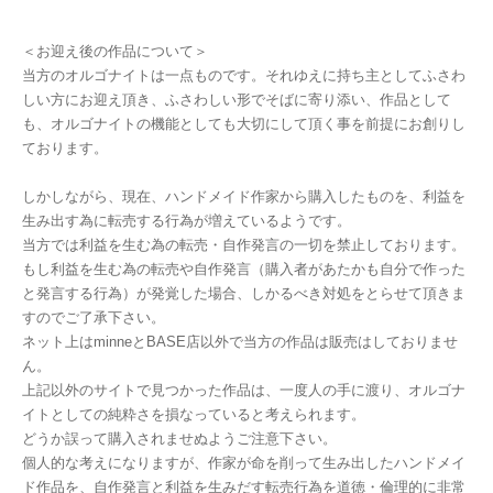
＜お迎え後の作品について＞
当方のオルゴナイトは一点ものです。それゆえに持ち主としてふさわ
しい方にお迎え頂き、ふさわしい形でそばに寄り添い、作品として
も、オルゴナイトの機能としても大切にして頂く事を前提にお創りし
ております。
しかしながら、現在、ハンドメイド作家から購入したものを、利益を
生み出す為に転売する行為が増えているようです。
当方では利益を生む為の転売・自作発言の一切を禁止しております。
もし利益を生む為の転売や自作発言（購入者があたかも自分で作った
と発言する行為）が発覚した場合、しかるべき対処をとらせて頂きま
すのでご了承下さい。
ネット上はminneとBASE店以外で当方の作品は販売はしておりませ
ん。
上記以外のサイトで見つかった作品は、一度人の手に渡り、オルゴナ
イトとしての純粋さを損なっていると考えられます。
どうか誤って購入されませぬようご注意下さい。
個人的な考えになりますが、作家が命を削って生み出したハンドメイ
ド作品を、自作発言と利益を生みだす転売行為を道徳・倫理的に非常