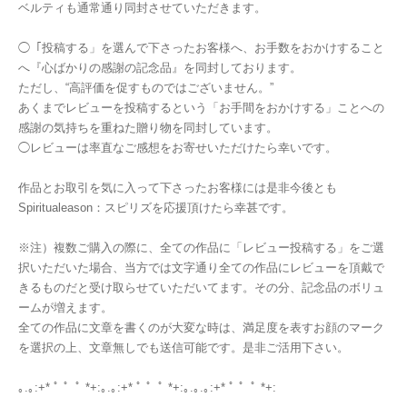
ベルティも通常通り同封させていただきます。
◯「投稿する」を選んで下さったお客様へ、お手数をおかけすること
へ『心ばかりの感謝の記念品』を同封しております。
ただし、“高評価を促すものではございません。”
あくまでレビューを投稿するという「お手間をおかけする」ことへの
感謝の気持ちを重ねた贈り物を同封しています。
◯レビューは率直なご感想をお寄せいただけたら幸いです。
作品とお取引を気に入って下さったお客様には是非今後とも
Spiritualeason：スピリズを応援頂けたら幸甚です。
※注）複数ご購入の際に、全ての作品に「レビュー投稿する」をご選
択いただいた場合、当方では文字通り全ての作品にレビューを頂戴で
きるものだと受け取らせていただいてます。その分、記念品のボリュ
ームが増えます。
全ての作品に文章を書くのが大変な時は、満足度を表すお顔のマーク
を選択の上、文章無しでも送信可能です。是非ご活用下さい。
｡.｡:+* ﾟ ゜ﾟ *+:｡.｡:+* ﾟ ゜ﾟ *+:｡.｡.｡:+* ﾟ ゜ﾟ *+: