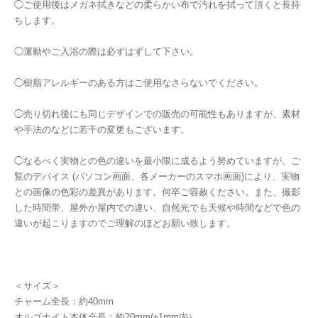
◯ご使用後はメガネ拭きなどの柔らかい布で汚れを拭って頂くと長持
ちします。
◯運動やご入浴の際は必ずはずして下さい。
◯樹脂アレルギーのある方はご使用なさらないでください。
◯売り切れ後にも同じデザインでの販売の可能性もありますが、素材
や手法のなどに若干の変更もございます。
◯なるべく実物との色の違いを最小限に成るよう努めていますが、ご
覧のデバイス (パソコン画面、各メーカーのスマホ画面)により、実物
との画像の色彩の差異があります。何卒ご容赦ください。また、撮影
した時間帯、屋外か屋内での違い、自然光でも天候や時間などで色の
違いが起こりますのでご理解のほどお願い致します。
＜サイズ＞
チャーム全長：約40mm
オルゴナイト本体全長：約20mm(±1mm内）