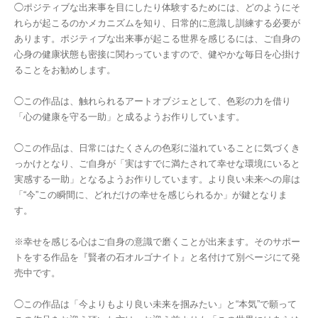
◯ポジティブな出来事を目にしたり体験するためには、どのようにそ
れらが起こるのかメカニズムを知り、日常的に意識し訓練する必要が
あります。ポジティブな出来事が起こる世界を感じるには、ご自身の
心身の健康状態も密接に関わっていますので、健やかな毎日を心掛け
ることをお勧めします。
◯この作品は、触れられるアートオブジェとして、色彩の力を借り
「心の健康を守る一助」と成るようお作りしています。
◯この作品は、日常にはたくさんの色彩に溢れていることに気づくき
っかけとなり、ご自身が「実はすでに満たされて幸せな環境にいると
実感する一助」となるようお作りしています。より良い未来への扉は
「“今”この瞬間に、どれだけの幸せを感じられるか」が鍵となりま
す。
※幸せを感じる心はご自身の意識で磨くことが出来ます。そのサポー
トをする作品を『賢者の石オルゴナイト』と名付けて別ページにて発
売中です。
◯この作品は「今よりもより良い未来を掴みたい」と“本気”で願って