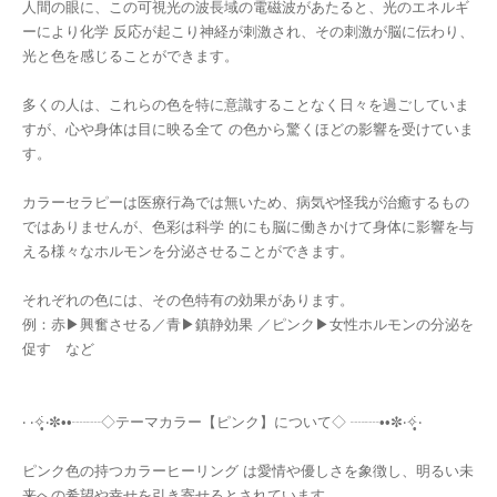
人間の眼に、この可視光の波長域の電磁波があたると、光のエネルギ
ーにより化学 反応が起こり神経が刺激され、その刺激が脳に伝わり、
光と色を感じることができます。
多くの人は、これらの色を特に意識することなく日々を過ごしていま
すが、心や身体は目に映る全て の色から驚くほどの影響を受けていま
す。
カラーセラピーは医療行為では無いため、病気や怪我が治癒するもの
ではありませんが、色彩は科学 的にも脳に働きかけて身体に影響を与
える様々なホルモンを分泌させることができます。
それぞれの色には、その色特有の効果があります。
例：赤▶︎興奮させる／青▶︎鎮静効果 ／ピンク▶︎女性ホルモンの分泌を
促す など
‧ ‧✧̣̥̇‧✼••┈┈◇テーマカラー【ピンク】について◇ ┈┈••✼‧✧̣̥̇‧
ピンク色の持つカラーヒーリング は愛情や優しさを象徴し、明るい未
来への希望や幸せを引き寄せるとされています。