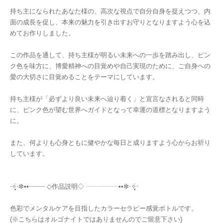
持ち主になられたあなた様の、高次な視点で自分自身を捉えつつ、内
面の成長を促し、本来の魅力を引き出すお守りとなりますよう心を込
めてお作りしました。
この作品を通して、持ち主様が明るい未来への一歩を踏み出し、ピン
ク色を味方に、博愛精神への目覚めや自己実現のために、ご自身への
愛の大切さに目覚めることをテーマにしています。
持ち主様が「必ずより良い未来へ辿り着く」と宣言なされると同時
に、ピンク色が望む世界へガイドとなって幸運の道標となりますよう
に。
また、何よりも心身ともに健やかな毎日と成りますよう心からお祈り
しています。
‧✧̣̥̇‧✼••┈┈┈┈ ◇作品説明◇ ┈┈┈┈┈••✼‧✧̣̥̇‧
色彩でメンタルケアを目指したカラーセラピー感覚ボトルです。
(※こちらはオルゴナイトではありませんのでご留意下さい)