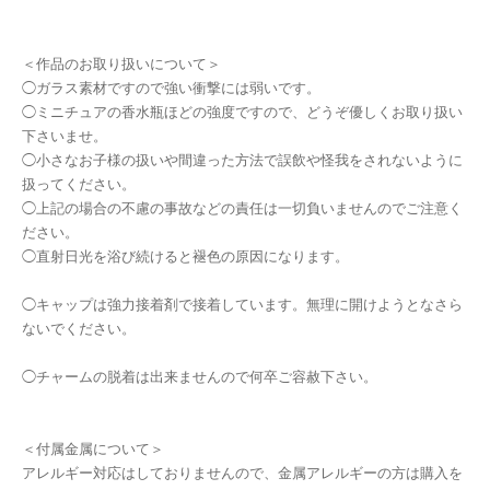
＜作品のお取り扱いについて＞
◯ガラス素材ですので強い衝撃には弱いです。
◯ミニチュアの香水瓶ほどの強度ですので、どうぞ優しくお取り扱い
下さいませ。
◯小さなお子様の扱いや間違った方法で誤飲や怪我をされないように
扱ってください。
◯上記の場合の不慮の事故などの責任は一切負いませんのでご注意く
ださい。
◯直射日光を浴び続けると褪色の原因になります。
◯キャップは強力接着剤で接着しています。無理に開けようとなさら
ないでください。
◯チャームの脱着は出来ませんので何卒ご容赦下さい。
＜付属金属について＞
アレルギー対応はしておりませんので、金属アレルギーの方は購入を