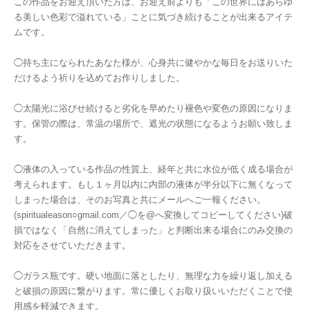
この作品をお迎え頂いた方は、お迎え前よりも「この世界にはあらゆ
る美しい色彩で溢れている」ことに気づき続けることが出来るアイテ
ムです。
◯持ち主になられたあなた様が、心身共に健やかな毎日をお送りいた
だけるよう祈りを込めてお作りしました。
◯太陽光に浴びせ続けると劣化を早めたり褪色や変色の原因になりま
す。保管の際は、常温の場所で、遮光の状態になるようお願い致しま
す。
◯液体の入っている作品の性質上、経年と共に水位が低く成る場合が
考えられます。もし１ヶ月以内に内部の液体が半分以下に無くなって
しまった場合は、そのお写真と共にメールへご一報ください。
(spiritualeason○gmail.com／◯を@へ変換してコピーしてください)破
損ではなく「自然に消えてしまった」と判断出来る場合にのみ交換の
対応をさせていただきます。
◯ガラス瓶です。硬い地面に落としたり、無理な力を繰り返し加える
と破損の原因に繋がります。常に優しくお取り扱いいただくことで使
用感を軽減できます。