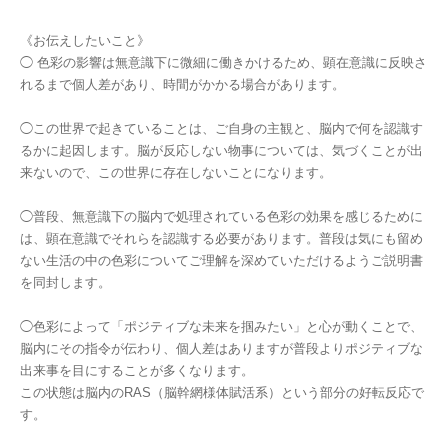
《お伝えしたいこと》
◯ 色彩の影響は無意識下に微細に働きかけるため、顕在意識に反映さ
れるまで個人差があり、時間がかかる場合があります。
◯この世界で起きていることは、ご自身の主観と、脳内で何を認識す
るかに起因します。脳が反応しない物事については、気づくことが出
来ないので、この世界に存在しないことになります。
◯普段、無意識下の脳内で処理されている色彩の効果を感じるために
は、顕在意識でそれらを認識する必要があります。普段は気にも留め
ない生活の中の色彩についてご理解を深めていただけるようご説明書
を同封します。
◯色彩によって「ポジティブな未来を掴みたい」と心が動くことで、
脳内にその指令が伝わり、個人差はありますが普段よりポジティブな
出来事を目にすることが多くなります。
この状態は脳内のRAS（脳幹網様体賦活系）という部分の好転反応で
す。