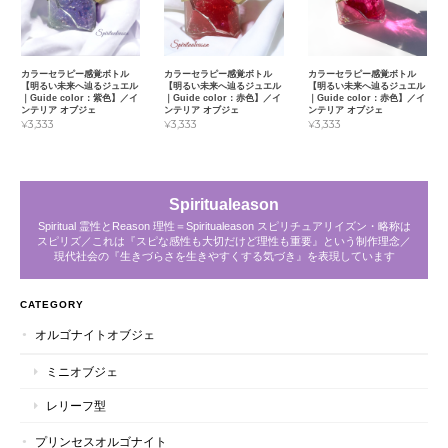
カラーセラピー感覚ボトル
カラーセラピー感覚ボトル
カラーセラピー感覚ボトル
【明るい未来へ辿るジュエル
【明るい未来へ辿るジュエル
【明るい未来へ辿るジュエル
｜Guide color：紫色】／イ
｜Guide color：赤色】／イ
｜Guide color：赤色】／イ
ンテリア オブジェ
ンテリア オブジェ
ンテリア オブジェ
¥3,333
¥3,333
¥3,333
Spiritualeason
Spiritual 霊性とReason 理性＝Spiritualeason スピリチュアリイズン・略称は
スピリズ／これは『スピな感性も大切だけど理性も重要』という制作理念／
現代社会の『生きづらさを生きやすくする気づき』を表現しています
CATEGORY
オルゴナイトオブジェ
ミニオブジェ
レリーフ型
プリンセスオルゴナイト