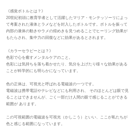
《感覚ボトルとは？》
20世紀初頭に教育学者として活躍したマリア・モンテッソーリによっ
て考案された液体とラメなどを封入したボトルです。ボトルを振って
内部の液体の動きやラメの煌めきを見つめることでヒーリング効果が
もたらされ、集中力の回復などに効果があるとされます。
《カラーセラピーとは？》
色彩で心を癒すメンタルケアのこと。
色彩には気持ちを落ち着かせたり、気分を上げたり様々な効果がある
ことが科学的にも明らかになっています。
色の正体は、可視光と呼ばれる電磁波の一つです。
電磁波は携帯電話やテレビなどにも利用され、 そのほとんどは眼で見
ることはできませんが、ごく一部だけ人間の眼で感じることができる
範囲が あります。
この可視範囲の電磁波を可視光（かしこう）といい、ここが私たちが
色と感じる範囲になっています。