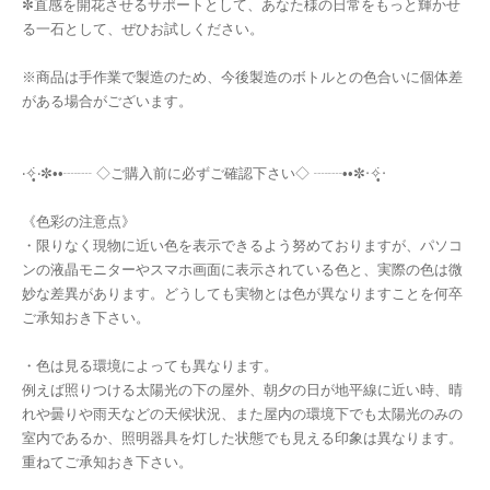
✼直感を開花させるサポートとして、あなた様の日常をもっと輝かせ
る一石として、ぜひお試しください。
※商品は手作業で製造のため、今後製造のボトルとの色合いに個体差
がある場合がございます。
‧✧̣̥̇‧✼••┈┈ ◇ご購入前に必ずご確認下さい◇ ┈┈••✼‧✧̣̥̇‧
《色彩の注意点》
・限りなく現物に近い色を表示できるよう努めておりますが、パソコ
ンの液晶モニターやスマホ画面に表示されている色と、実際の色は微
妙な差異があります。どうしても実物とは色が異なりますことを何卒
ご承知おき下さい。
・色は見る環境によっても異なります。
例えば照りつける太陽光の下の屋外、朝夕の日が地平線に近い時、晴
れや曇りや雨天などの天候状況、また屋内の環境下でも太陽光のみの
室内であるか、照明器具を灯した状態でも見える印象は異なります。
重ねてご承知おき下さい。