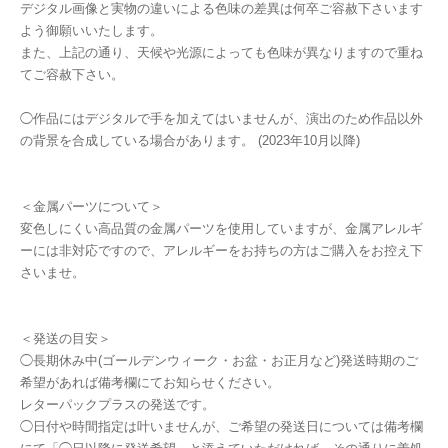
デジタル画像と実物の違いによる色味の差異は何卒ご容赦下さいます
よう御願いいたします。
また、上記の通り、天候や光源によっても色味が異なりますので重ね
てご容赦下さい。
◯作品にはデジタルで手を加えてはいませんが、演出のため作品以外
の背景を合成している場合があります。 (2023年10月以降)
＜金属パーツについて＞
変色しにくい高品質の金属パーツを使用していますが、金属アレルギ
ーには非対応ですので、アレルギーをお持ちの方はご購入をお控え下
さいませ。
＜発送の目安＞
◯長期休み中(ゴールデンウィーク・お盆・お正月など)発送時期のご
希望があれば備考欄にてお知らせください。
レターパックプラスの発送です。
◯日付や時間指定は叶いませんが、ご希望の発送日については備考欄