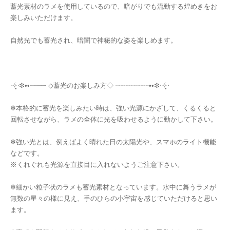
蓄光素材のラメを使用しているので、暗がりでも流動する煌めきをお
楽しみいただけます。
自然光でも蓄光され、暗闇で神秘的な姿を楽しめます。
‧✧̣̥̇‧✼••┈┈┈┈ ◇蓄光のお楽しみ方◇ ┈┈┈┈┈••✼‧✧̣̥̇‧
✼本格的に蓄光を楽しみたい時は、強い光源にかざして、くるくると
回転させながら、ラメの全体に光を吸わせるように動かして下さい。
✼強い光とは、例えばよく晴れた日の太陽光や、スマホのライト機能
などです。
※くれぐれも光源を直接目に入れないようご注意下さい。
✼細かい粒子状のラメも蓄光素材となっています。水中に舞うラメが
無数の星々の様に見え、手のひらの小宇宙を感じていただけると思い
ます。