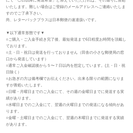
にて「◯日以降に発送希望」と添えていただければ、その通りに善処
いたします。難しい場合はご登録のメールアドレスへご連絡いたしま
すのでご了承下さい。
尚、レターパックプラスは日本郵便の速達扱いです。
▼以下通常形態です▼
○ご購入・ご入金手続き完了後、最短発送まで6日程度お時間を頂戴し
ております。
○土・日・祝日は発送を行っておりません（田舎の小さな郵便局の窓
口から発送しています）
○通常ご入金確認後から５〜７日以内を想定しています。(土・日・祝
日除く）
○お急ぎの方は備考欄でお伝えください。出来る限りの範囲になりま
すが善処いたします。
○日曜・月曜日までのご入金にて、その週の金曜日までに発送する実
績があります。
○水曜日までのご入金にて、翌週の火曜日までの発送になる傾向があ
ります。
○金曜・土曜日までのご入金にて、翌週の木曜日までに発送する実績
があります。