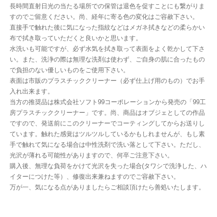
長時間直射日光の当たる場所での保管は退色を促すことにも繋がりま
すのでご留意ください。尚、経年に寄る色の変化はご容赦下さい。
直接手で触れた後に気になった指紋などはメガネ拭きなどの柔らかい
布で拭き取っていただくと良いかと思います。
水洗いも可能ですが、必ず水気を拭き取って表面をよく乾かして下さ
い。また、洗浄の際は無理な洗剤は使わず、ご自身の肌に合ったもの
で負担のない優しいものをご使用下さい。
表面は市販のプラスチッククリーナー（必ず仕上げ用のもの）でお手
入れ出来ます。
当方の推奨品は株式会社ソフト99コーポレーションから発売の「99工
房プラスチッククリーナー」です。尚、商品はオブジェとしての作品
ですので、発送前にこのクリーナーでコーティングしてからお送りし
ています。触れた感覚はツルツルしているかもしれませんが、もし素
手で触れて気になる場合は中性洗剤で洗い落として下さい。ただし、
光沢が薄れる可能性がありますので、何卒ご注意下さい。
購入後、無理な負荷をかけて光沢を失った場合(タワシで洗浄した、ハ
イターにつけた等）、修復出来兼ねますのでご容赦下さい。
万が一、気になる点がありましたらご相談頂けたら善処いたします。