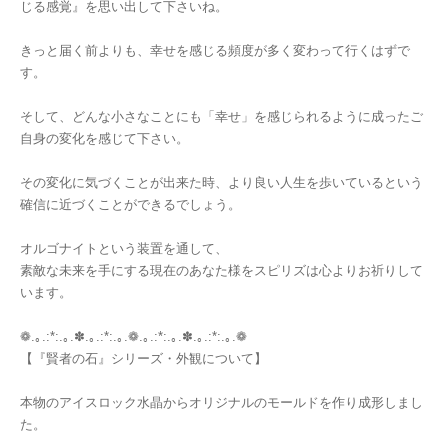
じる感覚』を思い出して下さいね。
きっと届く前よりも、幸せを感じる頻度が多く変わって行くはずで
す。
そして、どんな小さなことにも「幸せ」を感じられるように成ったご
自身の変化を感じて下さい。
その変化に気づくことが出来た時、より良い人生を歩いているという
確信に近づくことができるでしょう。
オルゴナイトという装置を通して、
素敵な未来を手にする現在のあなた様をスピリズは心よりお祈りして
います。
❁.｡.:*:.｡.✽.｡.:*:.｡.❁.｡.:*:.｡.✽.｡.:*:.｡.❁
【『賢者の石』シリーズ・外観について】
本物のアイスロック水晶からオリジナルのモールドを作り成形しまし
た。