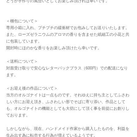
どうか手作りの風合いとしてお楽しみ頂ければ幸いです。
＜梱包について＞
専用小箱に入れ、プチプチの緩衝材でお包みしてお送りいたします。
また、ローズゼラニウムのアロマの香りを含ませた紙細工の小花と共
に包装しています。
開封時にほのかな香りをお楽しみ頂けたら幸いです。
＜送料について＞
対面受け取りで安心なレターパックプラス（600円）での配送になり
ます。
＜お迎え後の作品について＞
当方のオルゴナイトは一点ものです。それゆえに持ち主としてふさわ
しい方にお迎え頂き、ふさわしい形でそばに寄り添い、作品として
も、オルゴナイトの機能としても大切にして頂く事を前提にお創りし
ております。
しかしながら、現在、ハンドメイド作家から購入したものを、利益を
生み出す為に転売する行為が増えているようです。