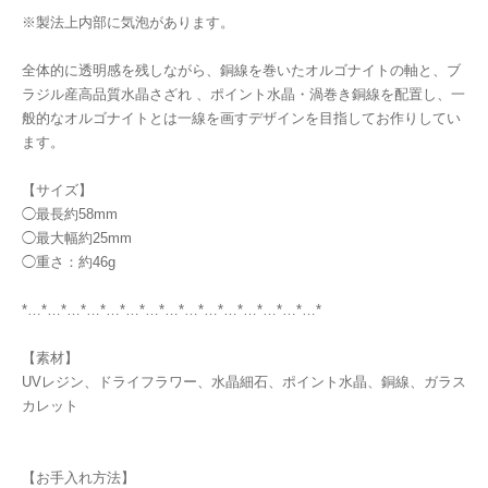
※製法上内部に気泡があります。
全体的に透明感を残しながら、銅線を巻いたオルゴナイトの軸と、ブ
ラジル産高品質水晶さざれ 、ポイント水晶・渦巻き銅線を配置し、一
般的なオルゴナイトとは一線を画すデザインを目指してお作りしてい
ます。
【サイズ】
◯最長約58mm
◯最大幅約25mm
◯重さ：約46g
*…*…*…*…*…*…*…*…*…*…*…*…*…*…*…*
【素材】
UVレジン、ドライフラワー、水晶細石、ポイント水晶、銅線、ガラス
カレット
【お手入れ方法】