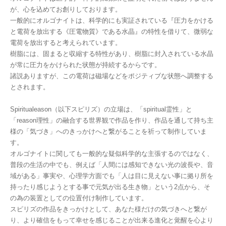
が、心を込めてお創りしております。
一般的にオルゴナイトは、科学的にも実証されている『圧力をかける
と電荷を放出する《圧電物質》である水晶』の特性を借りて、微弱な
電荷を放出すると考えられています。
樹脂には、固まると収縮する特性があり、樹脂に封入されている水晶
が常に圧力をかけられた状態が持続するからです。
諸説ありますが、この電荷は磁場などをポジティブな状態へ調整する
とされます。
Spiritualeason（以下スピリズ）の立場は、「spiritual霊性」と
「reason理性」の融合する世界観で作品を作り、作品を通して持ち主
様の「気づき」へのきっかけへと繋がることを祈って制作していま
す。
オルゴナイトに関しても一般的な疑似科学的な主張するのではなく、
普段の生活の中でも、例えば「人間には感知できない光の波長や、音
域がある」事実や、心理学方面でも「人は目に見えない事に拠り所を
持ったり感じようとする事で元気が出る生き物」という2点から、そ
の為の装置としての位置付け制作しています。
スピリズの作品をきっかけとして、あなた様だけの気づきへと繋が
り、より確信をもって幸せを感じることが出来る進化と覚醒を心より