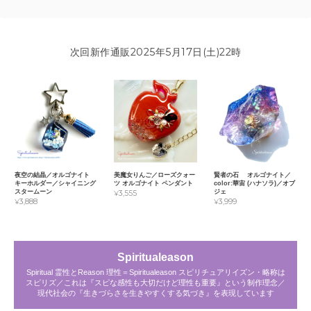
次回新作通販2025年5月17日(土)22時
夜空の結晶／オルゴナイト
美魔女りんご／ローズクォー
賢者の石 オルゴナイト／
キーホルダー／シャイニング
ツ オルゴナイト ペンダント
color:華宙 (ハナソラ)／オブ
スタームーン
ジェ
¥3,555
¥3,888
¥3,999
Spiritualeason
Spiritual 霊性とReason 理性＝Spiritualeason スピリチュアリイズン・略称は
スピリズ／これは『スピな感性も大切だけど理性も重要』という制作理念／
現代社会の『生きづらさを生きやすくする気づき』を表現しています