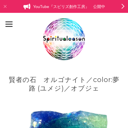
YouTube『スピリズ創作工房』 公開中
賢者の石 オルゴナイト／color:夢
路 (ユメジ)／オブジェ