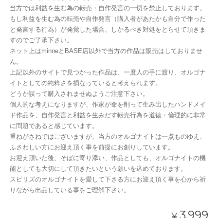
当方では利益を生む為の転売・自作発言の一切を禁止しております。
もし利益を生む為の転売や自作発言（購入者があたかも自分で作った
と発言する行為）が発覚した場合、しかるべき対処をとらせて頂きま
すのでご了承下さい。
ネット上はminneとBASE店以外で当方の作品は販売はしておりませ
ん。
上記以外のサイトで見つかった作品は、一度人の手に渡り、オルゴナ
イトとしての純粋さを損なっていると考えられます。
どうか誤って購入されませぬようご注意下さい。
個人的な考えになりますが、作家が命を削って生み出したハンドメイ
ド作品を、自作発言と利益を生みだす転売行為を道徳・倫理的に非常
に問題であると感じています。
重ねがさねではございますが、当方のオルゴナイトは一点ものゆえ、
ふさわしい方にお迎え頂く事を前提にお創りしています。
お迎え頂いた後、そばに寄り添い、作品としても、オルゴナイトの機
能としても大切にして頂きたいという願いを込めております。
スピリズのオルゴナイトを愛して下さる方にお迎え頂く事を心から祈
りながら出品している事をご理解下さい。
3,999
¥