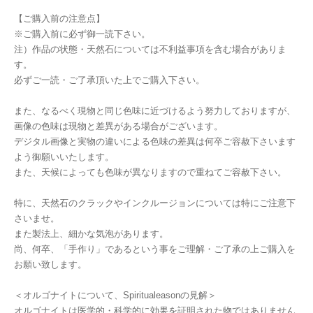
【ご購入前の注意点】
※ご購入前に必ず御一読下さい。
注）作品の状態・天然石については不利益事項を含む場合がありま
す。
必ずご一読・ご了承頂いた上でご購入下さい。
また、なるべく現物と同じ色味に近づけるよう努力しておりますが、
画像の色味は現物と差異がある場合がございます。
デジタル画像と実物の違いによる色味の差異は何卒ご容赦下さいます
よう御願いいたします。
また、天候によっても色味が異なりますので重ねてご容赦下さい。
特に、天然石のクラックやインクルージョンについては特にご注意下
さいませ。
また製法上、細かな気泡があります。
尚、何卒、「手作り」であるという事をご理解・ご了承の上ご購入を
お願い致します。
＜オルゴナイトについて、Spiritualeasonの見解＞
オルゴナイトは医学的・科学的に効果を証明された物ではありません