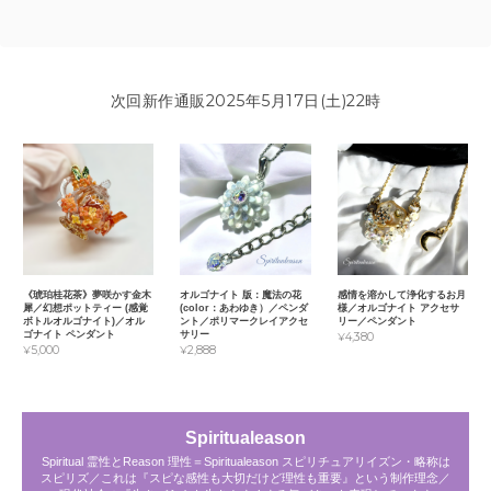
次回新作通販2025年5月17日(土)22時
《琥珀桂花茶》夢咲かす金木
オルゴナイト 版：魔法の花
感情を溶かして浄化するお月
犀／幻想ポットティー (感覚
(color：あわゆき）／ペンダ
様／オルゴナイト アクセサ
ボトルオルゴナイト)／オル
ント／ポリマークレイアクセ
リー／ペンダント
ゴナイト ペンダント
サリー
¥4,380
¥5,000
¥2,888
Spiritualeason
Spiritual 霊性とReason 理性＝Spiritualeason スピリチュアリイズン・略称は
スピリズ／これは『スピな感性も大切だけど理性も重要』という制作理念／