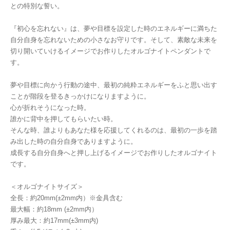
との特別な誓い。
『初心を忘れない』は、夢や目標を設定した時のエネルギーに満ちた
自分自身を忘れないための小さなお守りです。そして、素敵な未来を
切り開いていけるイメージでお作りしたオルゴナイトペンダントで
す。
夢や目標に向かう行動の途中、最初の純粋エネルギーをふと思い出す
ことが階段を登るきっかけになりますように。
心が折れそうになった時。
誰かに背中を押してもらいたい時。
そんな時、誰よりもあなた様を応援してくれるのは、最初の一歩を踏
み出した時の自分自身でありますように。
成長する自分自身へと押し上げるイメージでお作りしたオルゴナイト
です。
＜オルゴナイトサイズ＞
全長：約20mm(±2mm内）※金具含む
最大幅：約18mm (±2mm内）
厚み最大：約17mm(±3mm内)