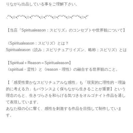
りながら出品している事をご理解下さい。
·͙⁺˚*•̩̩͙✩•̩̩͙*˚⁺⁺˚*•̩̩͙✩•̩̩͙*˚⁺⁺˚*•̩̩͙✩•̩̩͙*˚⁺˚*•̩̩͙✩•̩̩͙*˚⁺⁺˚*•̩̩͙✩•̩̩͙*˚⁺⁺˚*•̩̩͙✩•̩̩͙*˚
【当店『Spiritualeason：スピリズ』のコンセプトや世界観について】
《Spiritualeason：スピリズ》とは？
Spiritualeason（読み；スピリチュアリイズン、略称；スピリズ）とは
【Spiritual＋Reason＝Spiritualeason】
《spiritual・霊性》と《reason・理性》の融合する世界観のこと。
【「感受性豊かなスピリチュアルな感性」も「現実的に理性的・理論
的に考える力」もバランスよく保ちながら生きることが重要】という
理念のもと、生きづらさを和らげる気づきをオルゴナイト作品を通し
て表現しています。
あなた様の心に響く、感性を刺激する作品を目指して制作していま
す。