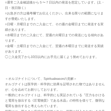
○通常ご入金確認後から５〜７日以内の発送を想定しています。(土・
日・祝日除く）
○お急ぎの方は備考欄でお伝えください。出来る限りの範囲になりま
すが善処いたします。
○日曜・月曜日までのご入金にて、その週の金曜日までに発送する実
績があります。
○水曜日までのご入金にて、翌週の火曜日までの発送になる傾向があ
ります。
○金曜・土曜日までのご入金にて、翌週の木曜日までに発送する実績
があります。
◯ご入金完了から10日以内にお手元に届くよう努めております。
＜オルゴナイトについて、Spiritualeasonの見解＞
オルゴナイトは医学的・科学的に効果を証明された物ではありません
が、心を込めてお創りしております。
一般的にオルゴナイトは、科学的にも実証されている『圧力をかける
と電荷を放出する《圧電物質》である水晶』の特性を借りて、微弱な
電荷を放出すると考えられています。