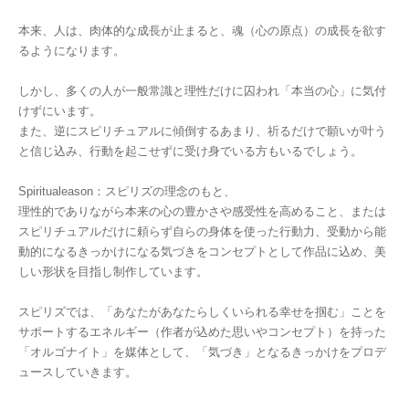
本来、人は、肉体的な成長が止まると、魂（心の原点）の成長を欲す
るようになります。
しかし、多くの人が一般常識と理性だけに囚われ「本当の心」に気付
けずにいます。
また、逆にスピリチュアルに傾倒するあまり、祈るだけで願いが叶う
と信じ込み、行動を起こせずに受け身でいる方もいるでしょう。
Spiritualeason：スピリズの理念のもと、
理性的でありながら本来の心の豊かさや感受性を高めること、または
スピリチュアルだけに頼らず自らの身体を使った行動力、受動から能
動的になるきっかけになる気づきをコンセプトとして作品に込め、美
しい形状を目指し制作しています。
スピリズでは、「あなたがあなたらしくいられる幸せを掴む」ことを
サポートするエネルギー（作者が込めた思いやコンセプト）を持った
「オルゴナイト」を媒体として、「気づき」となるきっかけをプロデ
ュースしていきます。