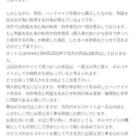
しかしながら、現在、ハンドメイド作家から購入したものを、利益を
生み出す為に転売する行為が増えているようです。
当方では利益を生む為の転売・自作発言の一切を禁止しております。
もし利益を生む為の転売や自作発言（購入者があたかも自分で作った
と発言する行為）が発覚した場合、しかるべき対処をとらせて頂きま
すのでご了承下さい。
ネット上はminneとBASE店以外で当方の作品は販売はしておりませ
ん。
上記以外のサイトで見つかった作品は、一度人の手に渡り、オルゴナ
イトとしての純粋さを損なっていると考えられます。
どうか誤って購入されませぬようご注意下さい。
個人的な考えになりますが、作家が命を削って生み出したハンドメイ
ド作品を、自作発言と利益を生みだす転売行為を道徳・倫理的に非常
に問題であると感じています。
重ねがさねではございますが、当方のオルゴナイトは一点ものゆえ、
ふさわしい方にお迎え頂く事を前提にお創りしています。
お迎え頂いた後、そばに寄り添い、作品としても、オルゴナイトの機
能としても大切にして頂きたいという願いを込めております。
スピリズのオルゴナイトを愛して下さる方にお迎え頂く事を心から祈