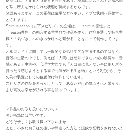
樹脂には、固まると収縮する特性があり、樹脂に封入されている水晶
が常に圧力をかけられた状態が持続するからです。
諸説ありますが、この電荷は磁場などをポジティブな状態へ調整する
とされます。
Spiritualeason（以下スピリズ）の立場は、「spiritual霊性」と
「reason理性」の融合する世界観で作品を作り、作品を通して持ち主
様の「気づき」へのきっかけへと繋がることを祈って制作していま
す。
オルゴナイトに関しても一般的な疑似科学的な主張するのではなく、
普段の生活の中でも、例えば「人間には感知できない光の波長や、音
域がある」事実や、心理学方面でも「人は目に見えない事に拠り所を
持ったり感じようとする事で元気が出る生き物」という2点から、そ
の為の装置としての位置付け制作しています。
スピリズの作品をきっかけとして、あなただけの気づきへと繋がり、
より高次な幸せが訪れる事を祈っています。
＜作品のお取り扱いについて＞
強い衝撃には弱いです。
どうぞ優しくお取り扱い下さいませ。
また、小さなお子様の扱いや間違った方法で誤飲や怪我をされないよ