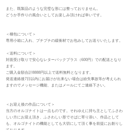
また、既製品のような完璧な形には整っておりません。
どうか手作りの風合いとしてお楽しみ頂ければ幸いです。
＜梱包について＞
専用小箱に入れ、プチプチの緩衝材でお包みしてお送りいたします。
＜送料について＞
対面受け取りで安心なレターパックプラス（600円）での配送となり
ます。
ご購入金額合計8888円以上で送料無料となります。
発送連絡後7日以内にお届けが出来ない場合は紛失事故等が考えられ
ますのでメッセージ機能、またはメールにてご連絡下さい。
＜お迎え後の作品について＞
当方のオルゴナイトは一点ものです。それゆえに持ち主としてふさわ
しい方にお迎え頂き、ふさわしい形でそばに寄り添い、作品として
も、オルゴナイトの機能としても大切にして頂く事を前提にお創りし
ております。