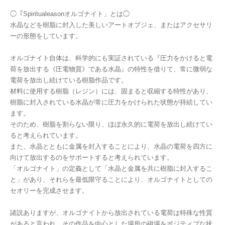
◯「Spiritualeasonオルゴナイト」とは◯
水晶などを樹脂に封入した美しいアートオブジェ、またはアクセサリ
ーの形態をしています。
オルゴナイト自体は、科学的にも実証されている『圧力をかけると電
荷を放出する《圧電物質》である水晶』の特性を借りて、常に微弱な
電荷を放出し続けている樹脂作品です。
材料に使用する樹脂（レジン）には、固まると収縮する特性があり、
樹脂に封入されている水晶が常に圧力をかけられた状態が持続してい
ます。
そのため、樹脂を割らない限り、ほぼ永久的に電荷を放出し続けてい
ると考えられています。
また、水晶とともに金属を封入することにより、水晶の電荷を四方に
向けて放出するのをサポートすると考えられています。
「オルゴナイト」の定義として「水晶と金属を共に樹脂に封入するこ
と」があり、それらを最低限守ることにより、オルゴナイトとしての
セオリーを完成させます。
諸説ありますが、オルゴナイトから放出されている電荷は特殊な性質
があると言われ、その作品を中心とした場所の磁場をポジティブな状