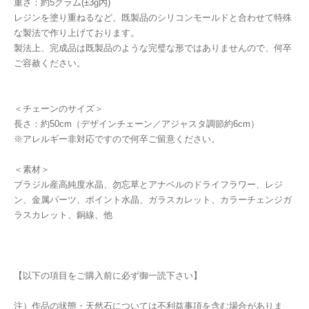
重さ：約5グラム(±3g内)
レジンを塗り重ねるなど、既製品のシリコンモールドと合わせて特殊
な製法で作り上げております。
製法上、完成品は既製品のような完璧な形ではありませんので、何卒
ご容赦ください。
＜チェーンのサイズ＞
長さ：約50cm（デザインチェーン／アジャスタ調節約6cm）
※アレルギー非対応ですので何卒ご留意ください。
＜素材＞
ブラジル産高純度水晶、勿忘草とアナベルのドライフラワー、レジ
ン、金属パーツ、ポイント水晶、ガラスカレット、カラーチェンジガ
ラスカレット、銅線、他
【以下の項目をご購入前に必ず御一読下さい】
注）作品の状態・天然石については不利益事項を含む場合がありま