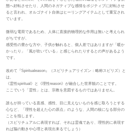
態へ好転させたり、人間のネガティブな感情をポジティブに好転させ
ると言われ、オルゴナイト自体はヒーリングアイテムとして重宝され
ています。
微弱な電荷であるため、人体に直接的物理的な作用は無いと考えられ
がちですが、
感受性の豊かな方や、子供が触れると、個人差ではありますが「暖か
かったり」「風が吹いている」と感じられたりするとの声があるよう
です。
改めて『Spiritualeason』（スピリチュアリイズン：略称スピリズ）と
は、
《霊性spiritual》と《理性reason》が融合した世界観のことです。
ここでいう「霊性」とは、宗教を意図するものではありません。
誰もが持っている直感、感性、目に見えないものを感じ取ろうとする
心など、「理性を超えた心の原点」のような、人間の核になる部分の
ことを指します。
（スピリチュアルに表現すれば、それは霊魂であり、理性的に表現す
れば脳の動きや心理と表現出来るでしょう）