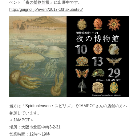
ベント『
夜の博物館展
』に出展中です。
http://guignol.jp/event/2017-10hakubutsu/
当方は「Spiritualeason：スピリズ」でJAMPOTさんの店舗の方へ
参加しています。
＜JAMPOT＞
場所：大阪市北区中崎3-2-31
営業時間：12時〜19時