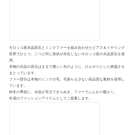
モロッコ産水晶原石とミンクファーを組み合わせたピアス＆イヤリング
世界でひとつ、二つと同じ形状が存在しないモロッコ産の水晶原石を使
用。
本物の水晶の原石はまるで優しい氷のように、ひんやりとした静謐さを
まとっています。
ファー部分は本物のミンクの毛。毛落ちも少ない高品質な素材を使用し
ています。
秋冬の季節に、水晶が耳元できらめき、ファーでふんわり暖かく。
冬場のファッションアイテムとしてご提案します。