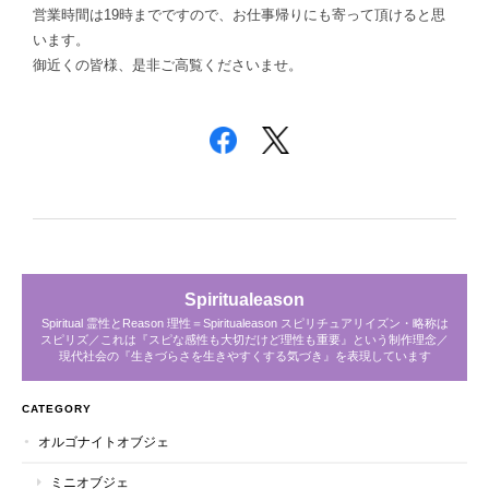
営業時間は19時までですので、お仕事帰りにも寄って頂けると思
います。
御近くの皆様、是非ご高覧くださいませ。
Spiritualeason
Spiritual 霊性とReason 理性＝Spiritualeason スピリチュアリイズン・略称は
スピリズ／これは『スピな感性も大切だけど理性も重要』という制作理念／
現代社会の『生きづらさを生きやすくする気づき』を表現しています
CATEGORY
オルゴナイトオブジェ
ミニオブジェ