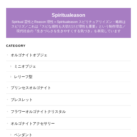
Spiritualeason
Spiritual 霊性とReason 理性＝Spiritualeason スピリチュアリイズン・略称は
スピリズ／これは『スピな感性も大切だけど理性も重要』という制作理念／
現代社会の『生きづらさを生きやすくする気づき』を表現しています
CATEGORY
オルゴナイトオブジェ
ミニオブジェ
レリーフ型
プリンセスオルゴナイト
ブレスレット
フラワーオルゴナイトクリスタル
オルゴナイトアクセサリー
ペンダント