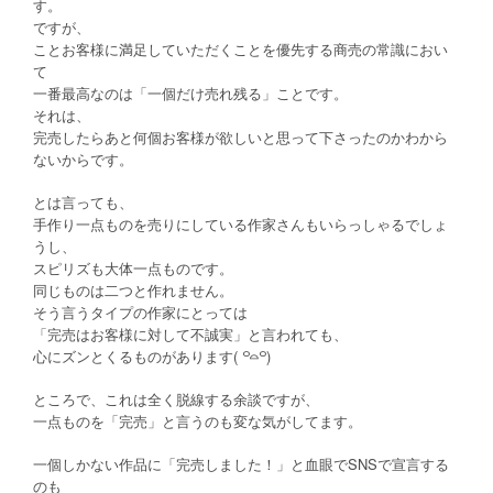
す。
ですが、
ことお客様に満足していただくことを優先する商売の常識におい
て
一番最高なのは「一個だけ売れ残る」ことです。
それは、
完売したらあと何個お客様が欲しいと思って下さったのかわから
ないからです。
とは言っても、
手作り一点ものを売りにしている作家さんもいらっしゃるでしょ
うし、
スピリズも大体一点ものです。
同じものは二つと作れません。
そう言うタイプの作家にとっては
「完売はお客様に対して不誠実」と言われても、
心にズンとくるものがあります(
)
꒪
꒪
⌓
ところで、これは全く脱線する余談ですが、
一点ものを「完売」と言うのも変な気がしてます。
一個しかない作品に「完売しました！」と血眼でSNSで宣言する
のも