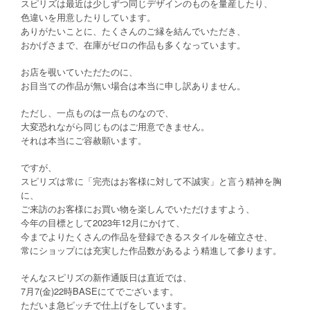
スピリズは最近は少しずつ同じデザインのものを量産したり、
色違いを用意したりしています。
ありがたいことに、たくさんのご縁を結んでいただき、
おかげさまで、在庫がゼロの作品も多くなっています。
お店を覗いていただたのに、
お目当ての作品が無い場合は本当に申し訳ありません。
ただし、一点ものは一点ものなので、
大変恐れながら同じものはご用意できません。
それは本当にご容赦願います。
ですが、
スピリズは常に「完売はお客様に対して不誠実」と言う精神を胸
に、
ご来訪のお客様にお買い物を楽しんでいただけますよう、
今年の目標として2023年12月にかけて、
今までよりたくさんの作品を登録できるスタイルを確立させ、
常にショップには充実した作品数があるよう精進して参ります。
そんなスピリズの新作通販日は直近では、
7月7(金)22時BASEにてでございます。
ただいま急ピッチで仕上げをしています。