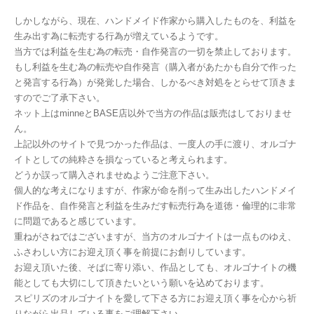
しかしながら、現在、ハンドメイド作家から購入したものを、利益を
生み出す為に転売する行為が増えているようです。
当方では利益を生む為の転売・自作発言の一切を禁止しております。
もし利益を生む為の転売や自作発言（購入者があたかも自分で作った
と発言する行為）が発覚した場合、しかるべき対処をとらせて頂きま
すのでご了承下さい。
ネット上はminneとBASE店以外で当方の作品は販売はしておりませ
ん。
上記以外のサイトで見つかった作品は、一度人の手に渡り、オルゴナ
イトとしての純粋さを損なっていると考えられます。
どうか誤って購入されませぬようご注意下さい。
個人的な考えになりますが、作家が命を削って生み出したハンドメイ
ド作品を、自作発言と利益を生みだす転売行為を道徳・倫理的に非常
に問題であると感じています。
重ねがさねではございますが、当方のオルゴナイトは一点ものゆえ、
ふさわしい方にお迎え頂く事を前提にお創りしています。
お迎え頂いた後、そばに寄り添い、作品としても、オルゴナイトの機
能としても大切にして頂きたいという願いを込めております。
スピリズのオルゴナイトを愛して下さる方にお迎え頂く事を心から祈
りながら出品している事をご理解下さい。