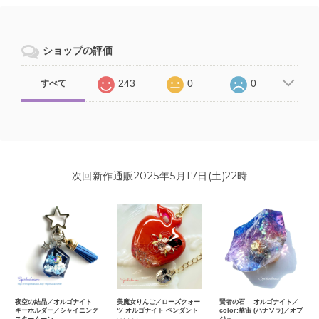
ショップの評価
243
0
0
すべて
次回新作通販2025年5月17日(土)22時
夜空の結晶／オルゴナイト
美魔女りんご／ローズクォー
賢者の石 オルゴナイト／
キーホルダー／シャイニング
ツ オルゴナイト ペンダント
color:華宙 (ハナソラ)／オブ
スタームーン
ジェ