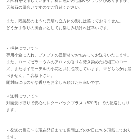
天然石を使用しています。稀に黒い内包物やクラックがありますが、
天然石の風合いですのでご容赦ください。
また、既製品のような完璧な立方体の形には整っておりません。
どうか手作りの風合いとしてお楽しみ頂ければ幸いです。
＜梱包について＞
専用小箱に入れ、プチプチの緩衝材でお包みしてお送りいたします。
また、ローズゼラニウムのアロマの香りを焚き染めた紙細工のロー
ズ、またはイモーテルの小花と共に包装しています。※どちらかは選
べません。ご容赦下さい。
開封時にほのかな香りをお楽しみ頂けたら幸いです。
＜送料について＞
対面受け取りで安心なレターパックプラス（520円）での配送になり
ます。
＜発送の目安＞※現在発送まで１週間ほどのお日にちを頂戴しており
ます。