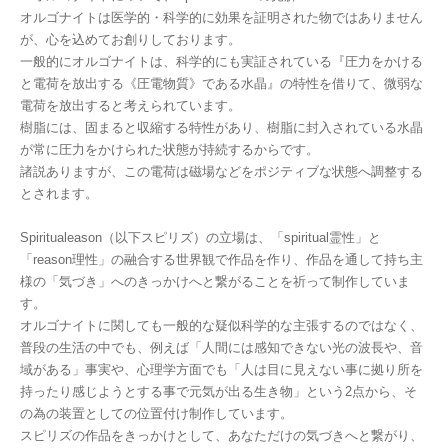
オルゴナイトは医学的・科学的に効果を証明された物ではありません
が、心を込めてお創りしております。
一般的にオルゴナイトは、科学的にも実証されている『圧力をかける
と電荷を放出する《圧電物質》である水晶』の特性を借りて、微弱な
電荷を放出すると考えられています。
樹脂には、固まると収縮する特性があり、樹脂に封入されている水晶
が常に圧力をかけられた状態が持続するからです。
諸説ありますが、この電荷は磁場などをポジティブな状態へ調整する
とされます。
Spiritualeason（以下スピリズ）の立場は、「spiritual霊性」と
「reason理性」の融合する世界観で作品を作り、作品を通して持ち主
様の「気づき」へのきっかけへと繋がることを祈って制作していま
す。
オルゴナイトに関しても一般的な疑似科学的な主張するのではなく、
普段の生活の中でも、例えば「人間には感知できない光の波長や、音
域がある」事実や、心理学方面でも「人は目に見えない事に拠り所を
持ったり感じようとする事で元気が出る生き物」という2点から、そ
の為の装置としての位置付け制作しています。
スピリズの作品をきっかけとして、あなただけの気づきへと繋がり、