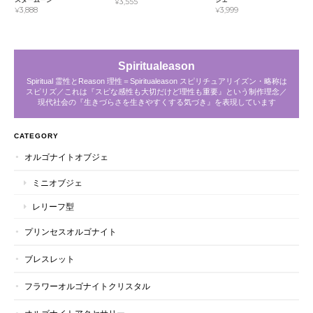
¥3,555
¥3,888
¥3,999
Spiritualeason
Spiritual 霊性とReason 理性＝Spiritualeason スピリチュアリイズン・略称は
スピリズ／これは『スピな感性も大切だけど理性も重要』という制作理念／
現代社会の『生きづらさを生きやすくする気づき』を表現しています
CATEGORY
オルゴナイトオブジェ
ミニオブジェ
レリーフ型
プリンセスオルゴナイト
ブレスレット
フラワーオルゴナイトクリスタル