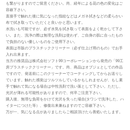
も繋がりますのでご留意ください。尚、経年による花の色の変化はご
容赦下さい。
直接手で触れた後に気になった指紋などはメガネ拭きなどの柔らかい
布で拭き取っていただくと良いかと思います。
水洗いも可能ですが、必ず水気を拭き取って表面をよく乾かして下さ
い。また、洗浄の際は無理な洗剤は使わず、ご自身の肌に合ったもの
で負担のない優しいものをご使用下さい。
表面は市販のプラスチッククリーナー（必ず仕上げ用のもの）でお手
入れ出来ます。
当方の推奨品は株式会社ソフト99コーポレーションから発売の「99工
房プラスチッククリーナー」です。尚、商品はオブジェとしての作品
ですので、発送前にこのクリーナーでコーティングしてからお送りし
ています。触れた感覚はツルツルしているかもしれませんが、もし素
手で触れて気になる場合は中性洗剤で洗い落として下さい。ただし、
光沢が薄れる可能性がありますので、何卒ご注意下さい。
購入後、無理な負荷をかけて光沢を失った場合(タワシで洗浄した、ハ
イターにつけた等）、修復出来兼ねますのでご容赦下さい。
万が一、気になる点がありましたらご相談頂けたら善処いたします。