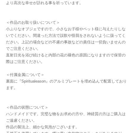
より高次な幸せが訪れる事を祈っています。
＜作品のお取り扱いについて＞
小ぶりなオブジェですので、小さなお子様やペット様に与えたりしな
いでください。間違った方法で誤飲や怪我をされないように扱ってく
ださい。上記の場合などの不慮の事故などの責任は一切負いませんの
でご注意ください。
直射日光を浴び続けると内部の花の褪色の原因になりますので保管の
際はご注意ください。
＜付属金属について＞
裏面に『Spiritualeason』のアルミプレートを埋め込んで配置しており
ます。
＜作品の状態について＞
ハンドメイドです。完璧な物をお求めの方や、神経質の方はご購入は
ご遠慮ください。
作品の製法上、細かな気泡がございます。