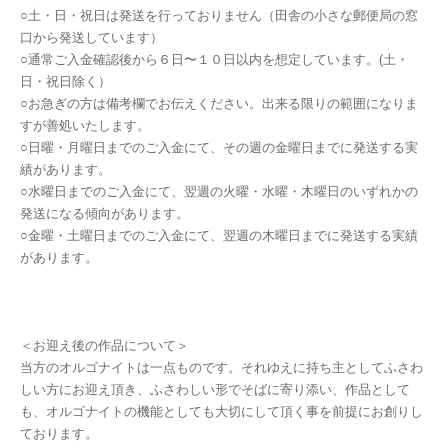
○土・日・祝日は発送を行っておりません（田舎の小さな郵便局の窓
口から発送しています）
○通常ご入金確認後から６日〜１０日以内を想定しています。(土・
日・祝日除く）
○お急ぎの方は備考欄でお伝えください。出来る限りの範囲になりま
すが善処いたします。
○日曜・月曜日までのご入金にて、その週の金曜日までに発送する実
績があります。
○水曜日までのご入金にて、翌週の火曜・水曜・木曜日のいずれかの
発送になる傾向があります。
○金曜・土曜日までのご入金にて、翌週の木曜日までに発送する実績
があります。
＜お迎え後の作品について＞
当方のオルゴナイトは一点ものです。それゆえに持ち主としてふさわ
しい方にお迎え頂き、ふさわしい形でそばに寄り添い、作品として
も、オルゴナイトの機能としても大切にして頂く事を前提にお創りし
ております。