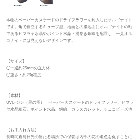
本物のペーパーカスケードのドライフラワーを封入したオルゴナイト
です。角で自立するキューブ型。地面との接地面にオルゴナイトの軸
であるヒマラヤ水晶やポイント水晶・渦巻き銅線を配置し、一見オル
ゴナイトには見えないデザインです。
【サイズ】
◯一辺約25mmの立方体
◯重さ：約23g程度
【素材】
UVレジン（星の雫）、ペーパーカスケードのドライフラワー、ヒマラ
ヤ水晶細石、ポイント水晶、銅線、ガラスカレット、チェコビーズ他
【お手入れ方法】
長時間直射日光の当たる場所での保管は内部の花の退色を促すことに