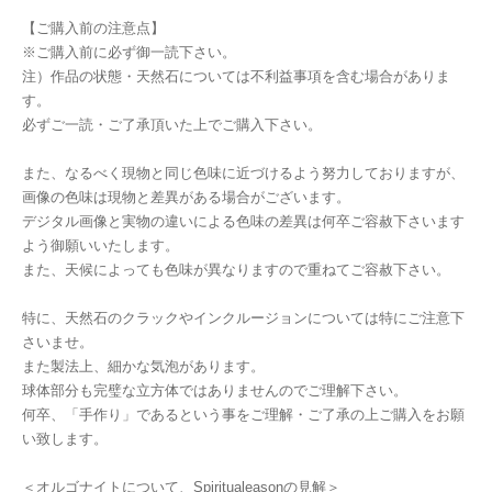
【ご購入前の注意点】
※ご購入前に必ず御一読下さい。
注）作品の状態・天然石については不利益事項を含む場合がありま
す。
必ずご一読・ご了承頂いた上でご購入下さい。
また、なるべく現物と同じ色味に近づけるよう努力しておりますが、
画像の色味は現物と差異がある場合がございます。
デジタル画像と実物の違いによる色味の差異は何卒ご容赦下さいます
よう御願いいたします。
また、天候によっても色味が異なりますので重ねてご容赦下さい。
特に、天然石のクラックやインクルージョンについては特にご注意下
さいませ。
また製法上、細かな気泡があります。
球体部分も完璧な立方体ではありませんのでご理解下さい。
何卒、「手作り」であるという事をご理解・ご了承の上ご購入をお願
い致します。
＜オルゴナイトについて、Spiritualeasonの見解＞