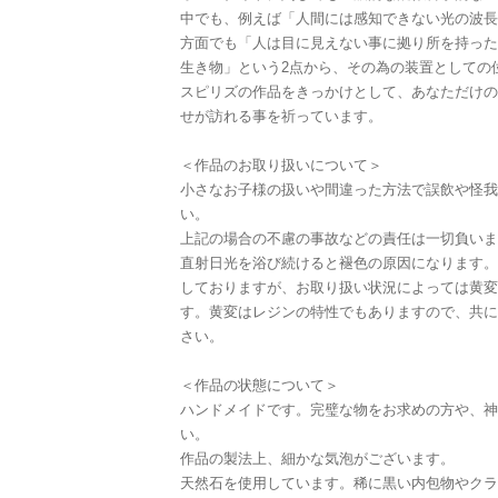
中でも、例えば「人間には感知できない光の波長
方面でも「人は目に見えない事に拠り所を持った
生き物」という2点から、その為の装置としての
スピリズの作品をきっかけとして、あなただけの
せが訪れる事を祈っています。
＜作品のお取り扱いについて＞
小さなお子様の扱いや間違った方法で誤飲や怪我
い。
上記の場合の不慮の事故などの責任は一切負いま
直射日光を浴び続けると褪色の原因になります。
しておりますが、お取り扱い状況によっては黄変
す。黄変はレジンの特性でもありますので、共に
さい。
＜作品の状態について＞
ハンドメイドです。完璧な物をお求めの方や、神
い。
作品の製法上、細かな気泡がございます。
天然石を使用しています。稀に黒い内包物やクラ