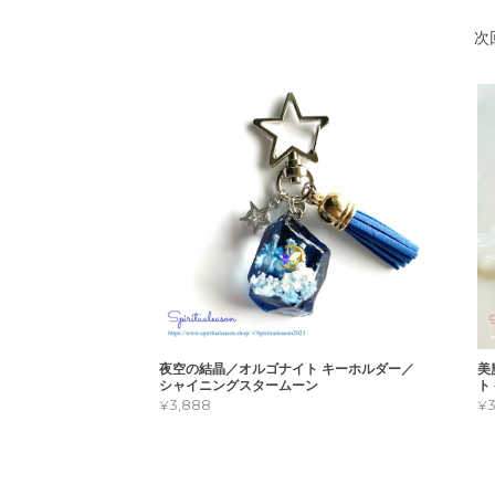
次
夜空の結晶／オルゴナイト キーホルダー／
美
シャイニングスタームーン
ト
¥3,888
¥