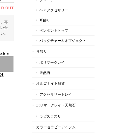
LD OUT
ヘアアクセサリー
耳飾り
た。再
問い合
ペンダントトップ
さい。
バッグチャームオブジェクト
耳飾り
lable
ポリマークレイ
天然石
け
オルゴナイト雑貨
アクセサリートレイ
ポリマークレイ・天然石
ラピスラズリ
カラーセラピーアイテム