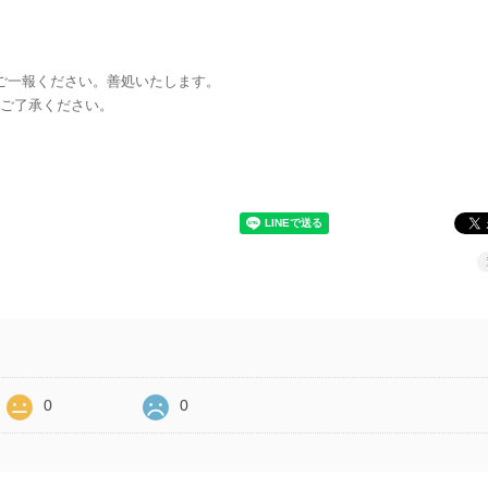
ご一報ください。善処いたします。
ご了承ください。
0
0