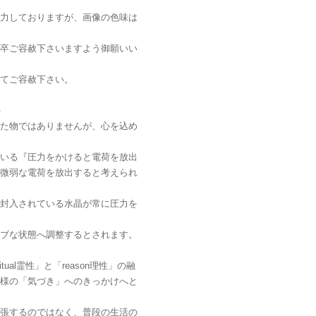
力しておりますが、画像の色味は
卒ご容赦下さいますよう御願いい
てご容赦下さい。
＞
た物ではありませんが、心を込め
いる『圧力をかけると電荷を放出
微弱な電荷を放出すると考えられ
封入されている水晶が常に圧力を
ブな状態へ調整するとされます。
ritual霊性」と「reason理性」の融
様の「気づき」へのきっかけへと
張するのではなく、普段の生活の