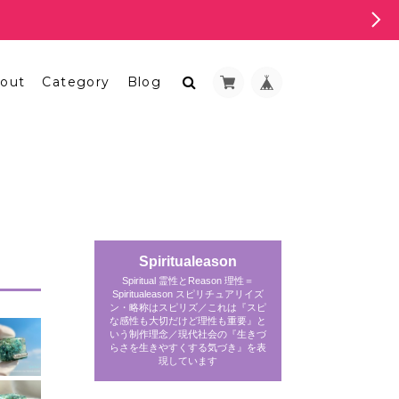
out
Category
Blog
Spiritualeason
Spiritual 霊性とReason 理性＝
Spiritualeason スピリチュアリイズ
ン・略称はスピリズ／これは『スピ
な感性も大切だけど理性も重要』と
いう制作理念／現代社会の『生きづ
らさを生きやすくする気づき』を表
現しています