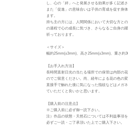
し、心の「絆」へと発展させる効果が多く記述さ
また「促進」の意味合いは子供の育成を促す身体
ます。
持ち主の方には、人間関係において大切な方との
の過程で心の成長に気づき、さらなるご自身の躍
祈っております。
＜サイズ＞
幅約25mm(±3mm)、高さ25mm(±3mm)、重さ約3
【お手入れ方法】
長時間直射日光の当たる場所での保管は内部の花
のでご留意ください。尚、経年による花の色の変
直接手で触れた後に気になった指紋などはメガネ
ていただくと良いかと思います。
【購入前の注意点】
※ご購入前に必ず御一読下さい。
注）作品の状態・天然石については不利益事項を
必ずご一読・ご了承頂いた上でご購入下さい。