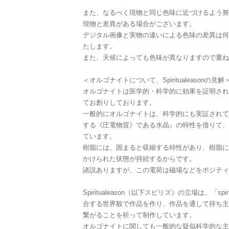
また、なるべく現物と同じ色味に近づけるよう努
現物と差異がある場合がございます。
デジタル画像と実物の違いによる色味の差異は何
たします。
また、天候によっても色味が異なりますので重ね
＜オルゴナイトについて、Spiritualeasonの見解
オルゴナイトは医学的・科学的に効果を証明され
てお創りしております。
一般的にオルゴナイトは、科学的にも実証されて
する《圧電物質》である水晶』の特性を借りて、
ています。
樹脂には、固まると収縮する特性があり、樹脂に
かけられた状態が持続するからです。
諸説ありますが、この電荷は磁場などをポジティ
Spiritualeason（以下スピリズ）の立場は、「spi
合する世界観で作品を作り、作品を通して持ち主
繋がることを祈って制作しています。
オルゴナイトに関しても一般的な疑似科学的な主