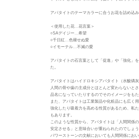
アパタイトのテーマカラーに合うお花を詰め込み
＜使用した花…花言葉＞
○SAデイジー…希望
○千日紅…色褪せぬ愛
○イモーテル…不滅の愛
アパタイトの石言葉として「促進」や「強化」を
た。
アパタイトはハイドロキシアパタイト（水酸燐灰
人間の骨や歯の主成分とほとんど変わらないとさ
品名になっていたりするのでそのイメージをもた
また、アパタイトは工業製品や化粧品にも広く用
強化したり吸着力を高める性質があるため、私た
もあります。
このような性質から、アパタイトは「人間関係の
安定させる」と意味合いが重ねられたのでしょう
パワーストーンの文献においても人間関係におい