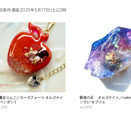
回新作通販2025年5月17日(土)22時
魔女りんご／ローズクォーツ オルゴナイ
賢者の石 オルゴナイト／color
 ペンダント
ソラ)／オブジェ
3,555
¥3,999