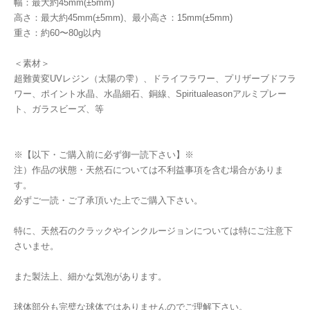
幅：最大約45mm(±5mm)
高さ：最大約45mm(±5mm)、最小高さ：15mm(±5mm)
重さ：約60〜80g以内
＜素材＞
超難黄変UVレジン（太陽の雫）、ドライフラワー、プリザーブドフラ
ワー、ポイント水晶、水晶細石、銅線、Spiritualeasonアルミプレー
ト、ガラスビーズ、等
※【以下・ご購入前に必ず御一読下さい】※
注）作品の状態・天然石については不利益事項を含む場合がありま
す。
必ずご一読・ご了承頂いた上でご購入下さい。
特に、天然石のクラックやインクルージョンについては特にご注意下
さいませ。
また製法上、細かな気泡があります。
球体部分も完璧な球体ではありませんのでご理解下さい。