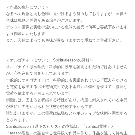
＜作品の色味について＞
なるべく現物と同じ色味に近づけるよう努力しておりますが、画像の
色味は現物と差異がある場合がございます。
デジタル画像と実物の違いによる色味の差異は何卒ご容赦下さいます
よう御願いいたします。
また、天候によっても色味が異なりますので重ねてご容赦下さい。
＜オルゴナイトについて、Spiritualeasonの見解＞
オルゴナイトは医学的・科学的に効果を証明された物ではありません
が、心を込めてお創りしております。
一般的にオルゴナイトは、科学的にも実証されている『圧力をかける
と電荷を放出する《圧電物質》である水晶』の特性を借りて、微弱な
電荷を放出すると考えられています。
樹脂には、固まると収縮する特性があり、樹脂に封入されている水晶
が常に圧力をかけられた状態が持続するからです。
諸説ありますが、この電荷は磁場などをポジティブな状態へ調整する
とされます。
Spiritualeason（以下スピリズ）の立場は、「spiritual霊性」と
「reason理性」の融合する世界観で作品を作り、作品を通して持ち主