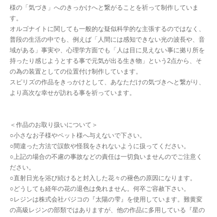
様の「気づき」へのきっかけへと繋がることを祈って制作していま
す。
オルゴナイトに関しても一般的な疑似科学的な主張するのではなく、
普段の生活の中でも、例えば「人間には感知できない光の波長や、音
域がある」事実や、心理学方面でも「人は目に見えない事に拠り所を
持ったり感じようとする事で元気が出る生き物」という2点から、そ
の為の装置としての位置付け制作しています。
スピリズの作品をきっかけとして、あなただけの気づきへと繋がり、
より高次な幸せが訪れる事を祈っています。
＜作品のお取り扱いについて＞
○小さなお子様やペット様へ与えないで下さい。
○間違った方法で誤飲や怪我をされないように扱ってください。
○上記の場合の不慮の事故などの責任は一切負いませんのでご注意く
ださい。
○直射日光を浴び続けると封入した花々の褪色の原因になります。
○どうしても経年の花の退色は免れません。何卒ご容赦下さい。
○レジンは株式会社パジコの『太陽の雫』を使用しています。難黄変
の高級レジンの部類ではありますが、他の作品に多用している『星の