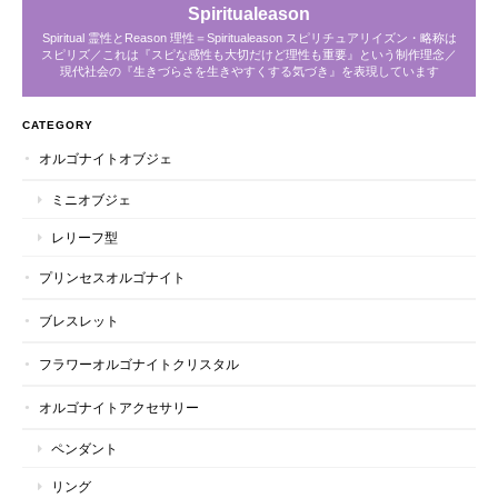
Spiritualeason
Spiritual 霊性とReason 理性＝Spiritualeason スピリチュアリイズン・略称は
スピリズ／これは『スピな感性も大切だけど理性も重要』という制作理念／
現代社会の『生きづらさを生きやすくする気づき』を表現しています
CATEGORY
オルゴナイトオブジェ
ミニオブジェ
レリーフ型
プリンセスオルゴナイト
ブレスレット
フラワーオルゴナイトクリスタル
オルゴナイトアクセサリー
ペンダント
リング