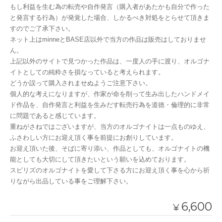
もし利益を生む為の転売や自作発言（購入者があたかも自分で作った
と発言する行為）が発覚した場合、しかるべき対処をとらせて頂きま
すのでご了承下さい。
ネット上はminneとBASE店以外で当方の作品は販売はしておりませ
ん。
上記以外のサイトで見つかった作品は、一度人の手に渡り、オルゴナ
イトとしての純粋さを損なっていると考えられます。
どうか誤って購入されませぬようご注意下さい。
個人的な考えになりますが、作家が命を削って生み出したハンドメイ
ド作品を、自作発言と利益を生みだす転売行為を道徳・倫理的に非常
に問題であると感じています。
重ねがさねではございますが、当方のオルゴナイトは一点ものゆえ、
ふさわしい方にお迎え頂く事を前提にお創りしています。
お迎え頂いた後、そばに寄り添い、作品としても、オルゴナイトの機
能としても大切にして頂きたいという願いを込めております。
スピリズのオルゴナイトを愛して下さる方にお迎え頂く事を心から祈
りながら出品している事をご理解下さい。
6,600
¥