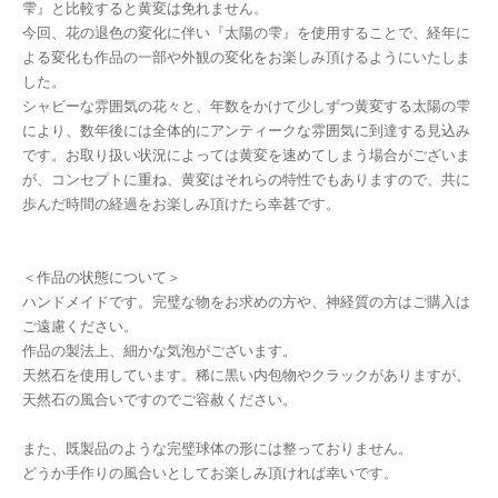
雫』と比較すると黄変は免れません。
今回、花の退色の変化に伴い『太陽の雫』を使用することで、経年に
よる変化も作品の一部や外観の変化をお楽しみ頂けるようにいたしま
した。
シャビーな雰囲気の花々と、年数をかけて少しずつ黄変する太陽の雫
により、数年後には全体的にアンティークな雰囲気に到達する見込み
です。お取り扱い状況によっては黄変を速めてしまう場合がございま
が、コンセプトに重ね、黄変はそれらの特性でもありますので、共に
歩んだ時間の経過をお楽しみ頂けたら幸甚です。
＜作品の状態について＞
ハンドメイドです。完璧な物をお求めの方や、神経質の方はご購入は
ご遠慮ください。
作品の製法上、細かな気泡がございます。
天然石を使用しています。稀に黒い内包物やクラックがありますが、
天然石の風合いですのでご容赦ください。
また、既製品のような完璧球体の形には整っておりません。
どうか手作りの風合いとしてお楽しみ頂ければ幸いです。