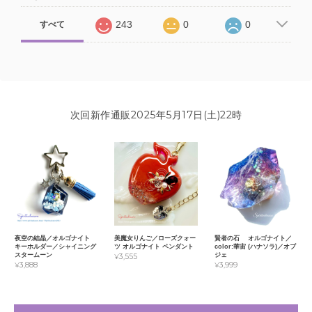
243
0
0
すべて
次回新作通販2025年5月17日(土)22時
夜空の結晶／オルゴナイト
美魔女りんご／ローズクォー
賢者の石 オルゴナイト／
キーホルダー／シャイニング
ツ オルゴナイト ペンダント
color:華宙 (ハナソラ)／オブ
スタームーン
ジェ
¥3,555
¥3,888
¥3,999