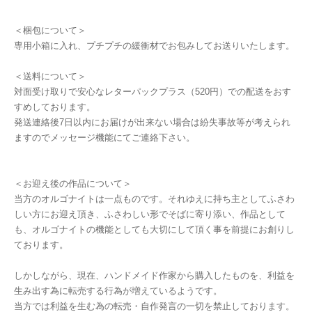
＜梱包について＞
専用小箱に入れ、プチプチの緩衝材でお包みしてお送りいたします。
＜送料について＞
対面受け取りで安心なレターパックプラス（520円）での配送をおす
すめしております。
発送連絡後7日以内にお届けが出来ない場合は紛失事故等が考えられ
ますのでメッセージ機能にてご連絡下さい。
＜お迎え後の作品について＞
当方のオルゴナイトは一点ものです。それゆえに持ち主としてふさわ
しい方にお迎え頂き、ふさわしい形でそばに寄り添い、作品として
も、オルゴナイトの機能としても大切にして頂く事を前提にお創りし
ております。
しかしながら、現在、ハンドメイド作家から購入したものを、利益を
生み出す為に転売する行為が増えているようです。
当方では利益を生む為の転売・自作発言の一切を禁止しております。