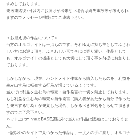
すめしております。
発送連絡後7日以内にお届けが出来ない場合は紛失事故等が考えられ
ますのでメッセージ機能にてご連絡下さい。
＜お迎え後の作品について＞
当方のオルゴナイトは一点ものです。それゆえに持ち主としてふさわ
しい方にお迎え頂き、ふさわしい形でそばに寄り添い、作品として
も、オルゴナイトの機能としても大切にして頂く事を前提にお創りし
ております。
しかしながら、現在、ハンドメイド作家から購入したものを、利益を
生み出す為に転売する行為が増えているようです。
当方では利益を生む為の転売・自作発言の一切を禁止しております。
もし利益を生む為の転売や自作発言（購入者があたかも自分で作った
と発言する行為）が発覚した場合、しかるべき対処をとらせて頂きま
すのでご了承下さい。
ネット上はminneとBASE店以外で当方の作品は販売はしておりませ
ん。
上記以外のサイトで見つかった作品は、一度人の手に渡り、オルゴナ