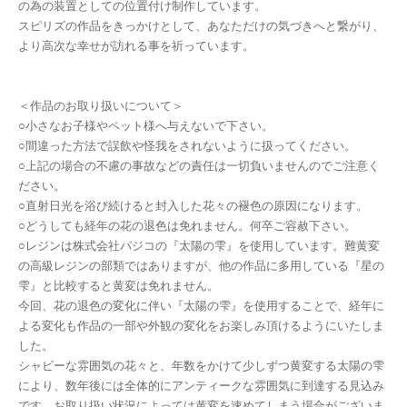
の為の装置としての位置付け制作しています。
スピリズの作品をきっかけとして、あなただけの気づきへと繋がり、
より高次な幸せが訪れる事を祈っています。
＜作品のお取り扱いについて＞
○小さなお子様やペット様へ与えないで下さい。
○間違った方法で誤飲や怪我をされないように扱ってください。
○上記の場合の不慮の事故などの責任は一切負いませんのでご注意く
ださい。
○直射日光を浴び続けると封入した花々の褪色の原因になります。
○どうしても経年の花の退色は免れません。何卒ご容赦下さい。
○レジンは株式会社パジコの『太陽の雫』を使用しています。難黄変
の高級レジンの部類ではありますが、他の作品に多用している『星の
雫』と比較すると黄変は免れません。
今回、花の退色の変化に伴い『太陽の雫』を使用することで、経年に
よる変化も作品の一部や外観の変化をお楽しみ頂けるようにいたしま
した。
シャビーな雰囲気の花々と、年数をかけて少しずつ黄変する太陽の雫
により、数年後には全体的にアンティークな雰囲気に到達する見込み
です。お取り扱い状況によっては黄変を速めてしまう場合がございま