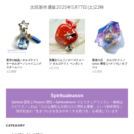
次回新作通販2025年5月17日(土)22時
夜空の結晶／オルゴナイト
美魔女りんご／ローズクォー
賢者の石 オルゴナイト／
キーホルダー／シャイニング
ツ オルゴナイト ペンダント
color:華宙 (ハナソラ)／オブ
スタームーン
ジェ
¥3,555
¥3,888
¥3,999
Spiritualeason
Spiritual 霊性とReason 理性＝Spiritualeason スピリチュアリイズン・略称は
スピリズ／これは『スピな感性も大切だけど理性も重要』という制作理念／
現代社会の『生きづらさを生きやすくする気づき』を表現しています
CATEGORY