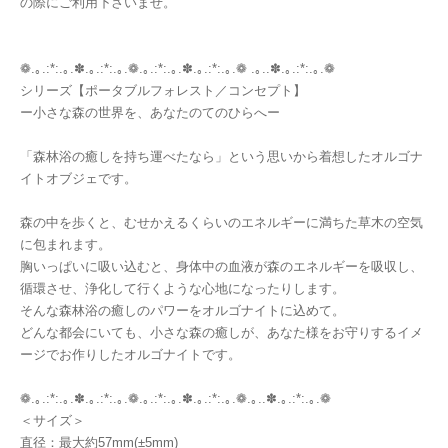
の際にご利用下さいませ。
❁.｡.:*:.｡.✽.｡.:*:.｡.❁.｡.:*:.｡.✽.｡.:*:.｡.❁ .｡..✽.｡.:*:.｡.❁
シリーズ【ポータブルフォレスト／コンセプト】
ー小さな森の世界を、あなたのてのひらへー
「森林浴の癒しを持ち運べたなら」という思いから着想したオルゴナ
イトオブジェです。
森の中を歩くと、むせかえるくらいのエネルギーに満ちた草木の空気
に包まれます。
胸いっぱいに吸い込むと、身体中の血液が森のエネルギーを吸収し、
循環させ、浄化して行くような心地になったりします。
そんな森林浴の癒しのパワーをオルゴナイトに込めて。
どんな都会にいても、小さな森の癒しが、あなた様をお守りするイメ
ージでお作りしたオルゴナイトです。
❁.｡.:*:.｡.✽.｡.:*:.｡.❁.｡.:*:.｡.✽.｡.:*:.｡.❁.｡..✽.｡.:*:.｡.❁
＜サイズ＞
直径：最大約57mm(±5mm)