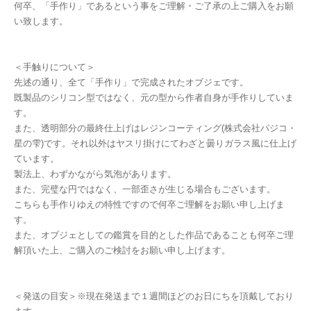
何卒、「手作り」であるという事をご理解・ご了承の上ご購入をお願
い致します。
＜手触りについて＞
先述の通り、全て「手作り」で完成されたオブジェです。
既製品のシリコン型ではなく、元の型から作者自身が手作りしていま
す。
また、透明部分の最終仕上げはレジンコーティング(株式会社パジコ・
星の雫)です。それ以外はヤスリ掛けにてわざと曇りガラス風に仕上げ
ています。
製法上、わずかながら気泡があります。
また、完璧な円ではなく、一部歪さが生じる場合もございます。
こちらも手作りゆえの特性ですので何卒ご理解をお願い申し上げま
す。
また、オブジェとしての鑑賞を目的とした作品であることも何卒ご理
解頂いた上、ご購入のご検討をお願い申し上げます。
＜発送の目安＞※現在発送まで１週間ほどのお日にちを頂戴しており