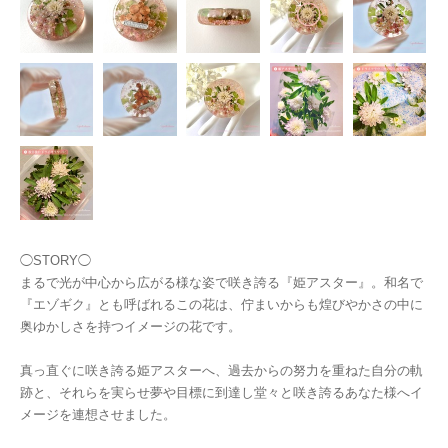
◯STORY◯
まるで光が中心から広がる様な姿で咲き誇る『姫アスター』。和名で
『エゾギク』とも呼ばれるこの花は、佇まいからも煌びやかさの中に
奥ゆかしさを持つイメージの花です。
真っ直ぐに咲き誇る姫アスターへ、過去からの努力を重ねた自分の軌
跡と、それらを実らせ夢や目標に到達し堂々と咲き誇るあなた様へイ
メージを連想させました。