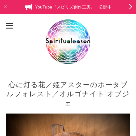
YouTube『スピリズ創作工房』 公開中
心に灯る花／姫アスターのポータブ
ルフォレスト／オルゴナイト オブジ
ェ