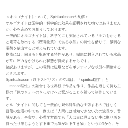
＜オルゴナイトについて、Spiritualeasonの見解＞
オルゴナイトは医学的・科学的に効果を証明された物ではありません
が、心を込めてお創りしております。
一般的にオルゴナイトは、科学的にも実証されている『圧力をかける
と電荷を放出する《圧電物質》である水晶』の特性を借りて、微弱な
電荷を放出すると考えられています。
樹脂には、固まると収縮する特性があり、樹脂に封入されている水晶
が常に圧力をかけられた状態が持続するからです。
諸説ありますが、この電荷は磁場などをポジティブな状態へ調整する
とされます。
Spiritualeason（以下スピリズ）の立場は、「spiritual霊性」と
「reason理性」の融合する世界観で作品を作り、作品を通して持ち主
様の「気づき」へのきっかけへと繋がることを祈って制作していま
す。
オルゴナイトに関しても一般的な疑似科学的な主張するのではなく、
普段の生活の中でも、例えば「人間には感知できない光の波長や、音
域がある」事実や、心理学方面でも「人は目に見えない事に拠り所を
持ったり感じようとする事で元気が出る生き物」という2点から、そ