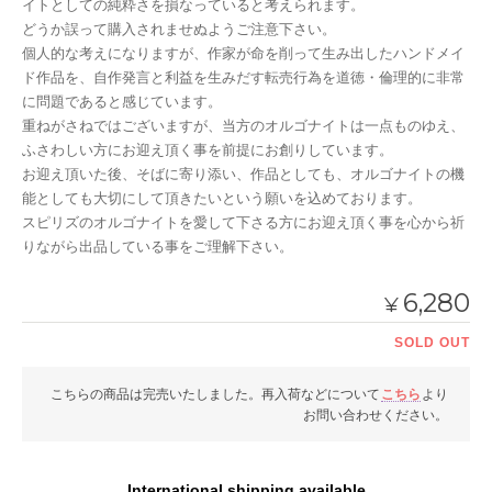
イトとしての純粋さを損なっていると考えられます。
どうか誤って購入されませぬようご注意下さい。
個人的な考えになりますが、作家が命を削って生み出したハンドメイ
ド作品を、自作発言と利益を生みだす転売行為を道徳・倫理的に非常
に問題であると感じています。
重ねがさねではございますが、当方のオルゴナイトは一点ものゆえ、
ふさわしい方にお迎え頂く事を前提にお創りしています。
お迎え頂いた後、そばに寄り添い、作品としても、オルゴナイトの機
能としても大切にして頂きたいという願いを込めております。
スピリズのオルゴナイトを愛して下さる方にお迎え頂く事を心から祈
りながら出品している事をご理解下さい。
6,280
¥
SOLD OUT
こちらの商品は完売いたしました。再入荷などについて
こちら
より
お問い合わせください。
International shipping available