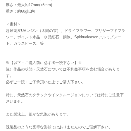
厚さ：最大約17mm(±5mm)
重さ：約60g以内
＜素材＞
超難黄変UVレジン（太陽の雫）、ドライフラワー、プリザーブドフラ
ワー、ポイント水晶、水晶細石、銅線、Spiritualeasonアルミプレー
ト、ガラスビーズ、等
※【以下・ご購入前に必ず御一読下さい】※
注）作品の状態・天然石については不利益事項を含む場合がありま
す。
必ずご一読・ご了承頂いた上でご購入下さい。
特に、天然石のクラックやインクルージョンについては特にご注意下
さいませ。
また製法上、細かな気泡があります。
既製品のような完璧な形状ではありませんのでご理解下さい。