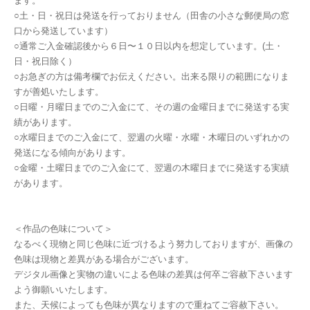
ます。
○土・日・祝日は発送を行っておりません（田舎の小さな郵便局の窓
口から発送しています）
○通常ご入金確認後から６日〜１０日以内を想定しています。(土・
日・祝日除く）
○お急ぎの方は備考欄でお伝えください。出来る限りの範囲になりま
すが善処いたします。
○日曜・月曜日までのご入金にて、その週の金曜日までに発送する実
績があります。
○水曜日までのご入金にて、翌週の火曜・水曜・木曜日のいずれかの
発送になる傾向があります。
○金曜・土曜日までのご入金にて、翌週の木曜日までに発送する実績
があります。
＜作品の色味について＞
なるべく現物と同じ色味に近づけるよう努力しておりますが、画像の
色味は現物と差異がある場合がございます。
デジタル画像と実物の違いによる色味の差異は何卒ご容赦下さいます
よう御願いいたします。
また、天候によっても色味が異なりますので重ねてご容赦下さい。