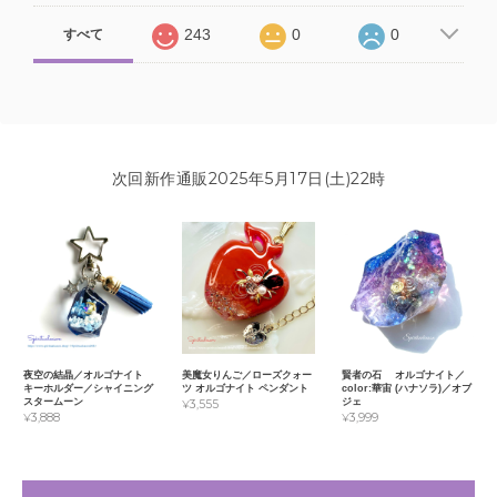
243
0
0
すべて
次回新作通販2025年5月17日(土)22時
夜空の結晶／オルゴナイト
美魔女りんご／ローズクォー
賢者の石 オルゴナイト／
キーホルダー／シャイニング
ツ オルゴナイト ペンダント
color:華宙 (ハナソラ)／オブ
スタームーン
ジェ
¥3,555
¥3,888
¥3,999