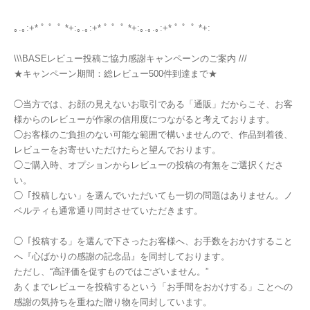
｡.｡:+* ﾟ ゜ﾟ *+:｡.｡:+* ﾟ ゜ﾟ *+:｡.｡.｡:+* ﾟ ゜ﾟ *+:
\\\BASEレビュー投稿ご協力感謝キャンペーンのご案内 ///
★キャンペーン期間：総レビュー500件到達まで★
◯当方では、お顔の見えないお取引である「通販」だからこそ、お客
様からのレビューが作家の信用度につながると考えております。
◯お客様のご負担のない可能な範囲で構いませんので、作品到着後、
レビューをお寄せいただけたらと望んでおります。
◯ご購入時、オプションからレビューの投稿の有無をご選択くださ
い。
◯「投稿しない」を選んでいただいても一切の問題はありません。ノ
ベルティも通常通り同封させていただきます。
◯「投稿する」を選んで下さったお客様へ、お手数をおかけすること
へ『心ばかりの感謝の記念品』を同封しております。
ただし、“高評価を促すものではございません。”
あくまでレビューを投稿するという「お手間をおかけする」ことへの
感謝の気持ちを重ねた贈り物を同封しています。