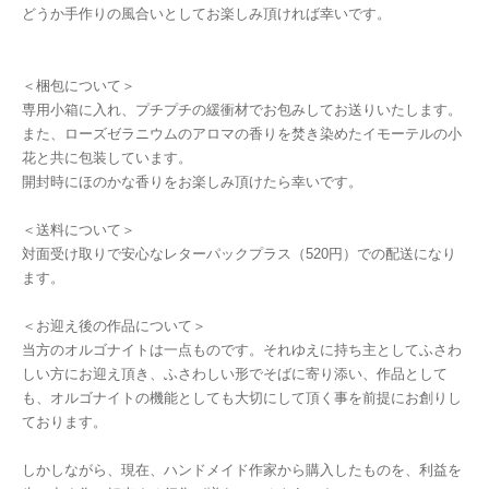
どうか手作りの風合いとしてお楽しみ頂ければ幸いです。
＜梱包について＞
専用小箱に入れ、プチプチの緩衝材でお包みしてお送りいたします。
また、ローズゼラニウムのアロマの香りを焚き染めたイモーテルの小
花と共に包装しています。
開封時にほのかな香りをお楽しみ頂けたら幸いです。
＜送料について＞
対面受け取りで安心なレターパックプラス（520円）での配送になり
ます。
＜お迎え後の作品について＞
当方のオルゴナイトは一点ものです。それゆえに持ち主としてふさわ
しい方にお迎え頂き、ふさわしい形でそばに寄り添い、作品として
も、オルゴナイトの機能としても大切にして頂く事を前提にお創りし
ております。
しかしながら、現在、ハンドメイド作家から購入したものを、利益を