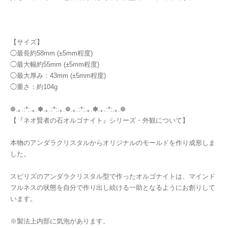
【サイズ】
◯最長約58mm (±5mm程度)
◯最大幅約55mm (±5mm程度)
◯最大厚み：43mm (±5mm程度)
◯重さ：約104g
❁.｡.:*:.｡.✽.｡.:*:.｡.❁.｡.:*:.｡.✽.｡.:*:.｡.❁
【『ネオ賢者の石オルゴナイト』シリーズ・外観について】
本物のアンダラクリスタルからオリジナルのモールドを作り成形しま
した。
スピリズのアンダラクリスタル型で作ったオルゴナイトは、マインド
フルネスの状態を自分で作り出し続ける一助となるようにお創りして
います。
※製法上内部に気泡があります。