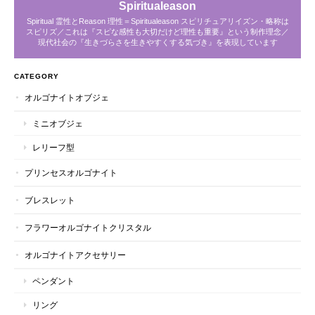
Spiritualeason
Spiritual 霊性とReason 理性＝Spiritualeason スピリチュアリイズン・略称は
スピリズ／これは『スピな感性も大切だけど理性も重要』という制作理念／
現代社会の『生きづらさを生きやすくする気づき』を表現しています
CATEGORY
オルゴナイトオブジェ
ミニオブジェ
レリーフ型
プリンセスオルゴナイト
ブレスレット
フラワーオルゴナイトクリスタル
オルゴナイトアクセサリー
ペンダント
リング