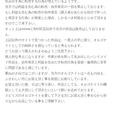
生み出す為に転売する行為が増えているようです。
当方では利益を生む為の転売・自作発言の一切を禁止しております。
もし利益を生む為の転売や自作発言（購入者があたかも自分で作った
と発言する行為）が発覚した場合、しかるべき対処をとらせて頂きま
すのでご了承下さい。
ネット上はminneとBASE店以外で当方の作品は販売はしておりませ
ん。
上記以外のサイトで見つかった作品は、一度人の手に渡り、オルゴナ
イトとしての純粋さを損なっていると考えられます。
どうか誤って購入されませぬようご注意下さい。
個人的な考えになりますが、作家が命を削って生み出したハンドメイ
ド作品を、自作発言と利益を生みだす転売行為を道徳・倫理的に非常
に問題であると感じています。
重ねがさねではございますが、当方のオルゴナイトは一点ものゆえ、
ふさわしい方にお迎え頂く事を前提にお創りしています。
お迎え頂いた後、そばに寄り添い、作品としても、オルゴナイトの機
能としても大切にして頂きたいという願いを込めております。
スピリズのオルゴナイトを愛して下さる方にお迎え頂く事を心から祈
りながら出品している事をご理解下さい。