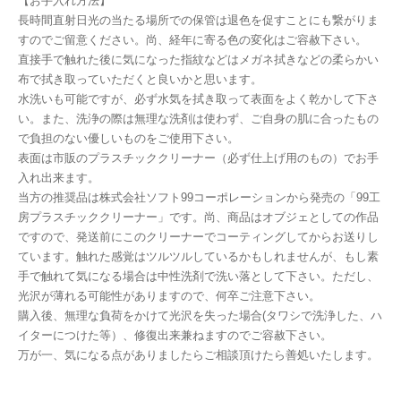
【お手入れ方法】
長時間直射日光の当たる場所での保管は退色を促すことにも繋がりま
すのでご留意ください。尚、経年に寄る色の変化はご容赦下さい。
直接手で触れた後に気になった指紋などはメガネ拭きなどの柔らかい
布で拭き取っていただくと良いかと思います。
水洗いも可能ですが、必ず水気を拭き取って表面をよく乾かして下さ
い。また、洗浄の際は無理な洗剤は使わず、ご自身の肌に合ったもの
で負担のない優しいものをご使用下さい。
表面は市販のプラスチッククリーナー（必ず仕上げ用のもの）でお手
入れ出来ます。
当方の推奨品は株式会社ソフト99コーポレーションから発売の「99工
房プラスチッククリーナー」です。尚、商品はオブジェとしての作品
ですので、発送前にこのクリーナーでコーティングしてからお送りし
ています。触れた感覚はツルツルしているかもしれませんが、もし素
手で触れて気になる場合は中性洗剤で洗い落として下さい。ただし、
光沢が薄れる可能性がありますので、何卒ご注意下さい。
購入後、無理な負荷をかけて光沢を失った場合(タワシで洗浄した、ハ
イターにつけた等）、修復出来兼ねますのでご容赦下さい。
万が一、気になる点がありましたらご相談頂けたら善処いたします。