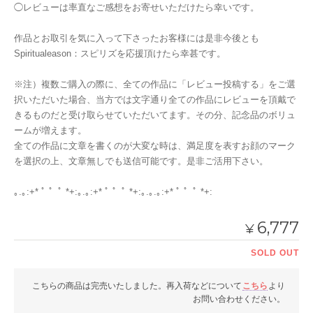
◯レビューは率直なご感想をお寄せいただけたら幸いです。
作品とお取引を気に入って下さったお客様には是非今後とも
Spiritualeason：スピリズを応援頂けたら幸甚です。
※注）複数ご購入の際に、全ての作品に「レビュー投稿する」をご選
択いただいた場合、当方では文字通り全ての作品にレビューを頂戴で
きるものだと受け取らせていただいてます。その分、記念品のボリュ
ームが増えます。
全ての作品に文章を書くのが大変な時は、満足度を表すお顔のマーク
を選択の上、文章無しでも送信可能です。是非ご活用下さい。
｡.｡:+* ﾟ ゜ﾟ *+:｡.｡:+* ﾟ ゜ﾟ *+:｡.｡.｡:+* ﾟ ゜ﾟ *+:
6,777
¥
SOLD OUT
こちらの商品は完売いたしました。再入荷などについて
こちら
より
お問い合わせください。