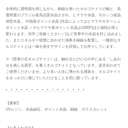
全体的に透明感を残しながら、銅線を巻いたオルゴナイトの軸と、高
透明度のブラジル産高品質水晶さざれ、ヒマラヤ水晶、モロッコ産晶
洞型水晶 、中国産ポイント水晶 (作品によってはヒマラヤガネーシュ
ポイント水晶 ／※ヒマラヤ産ポイント水晶は1000円ほど値段が高く
変わります。何卒ご容赦ください／)など世界中の水晶を封じ込めまし
た。またエネルギー状態に合わせた渦巻き銅線を配置し、一般的なオ
ルゴナイトとは一線を画すデザインを目指してお作りしています。
※《賢者の石オルゴナイト》は、触れるたびに心の中にある「しあわ
せを感じる器官」を養うオルゴナイトとなっています。是非合わせて
ご使用くださいませ。より良い人生に導かれる感覚を、オルゴナイト
をきっかけに感じていただけることを切に願っています。
*…*…*…*…*…*…*…*…*…*…*…*…*…*…*…*
【素材】
UVレジン、水晶細石、ポイント水晶、銅線、ガラスカレット