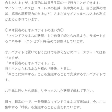
合もありますが、本質的には日常生活の中で行うことができます。
マインドフルネスは、ストレスの軽減、集中力の向上、自己認識の増
加、感情の調整能力の向上など、さまざまなメンタルヘルス上の利点
があるとされています。
◯ネオ賢者の石オルゴナイトの使い方◯
『マインドフルネスの状態』をご自身で続けられるよう、サポートす
るエネルギー (コンセプト)を込めてお創りしています。
オルゴナイトは置いておくだけでも浄化などのパワースポットではあ
りますが、
『ネオ賢者の石オルゴナイト』は、
持ち主となられるあなた様の『呼吸』と共に、
『今ここに集中する』ことを意識することで完成するオルゴナイトで
す。
お手元に届いたら是非、リラックスした状態で触れて下さい。
日々、日常の中で、一番簡単なマインドフルネス実践法は、今ここに
集中する『呼吸』を意識することと言われています。