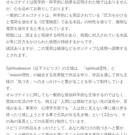
オルゴナイトは医学的・科学的に効果を証明された物ではありません
が、心を込めてお創りしております。
一般的にオルゴナイトは、科学的にも実証されている『圧力をかける
と電荷を放出する《圧電物質》である水晶』の特性を借りて、微弱な
電荷を放出すると考えられています。
樹脂には、固まると収縮する特性があり、樹脂に封入されている水晶
が常に圧力をかけられた状態が持続するからです。
諸説ありますが、この電荷は磁場などをポジティブな状態へ調整する
とされます。
Spiritualeason（以下スピリズ）の立場は、「spiritual霊性」と
「reason理性」の融合する世界観で作品を作り、作品を通して持ち主
様の「気づき」へのきっかけへと繋がることを祈って制作していま
す。
オルゴナイトに関しても一般的な疑似科学的な主張するのではなく、
普段の生活の中でも、例えば「人間には感知できない光の波長や、音
域がある」事実や、心理学方面でも「人は目に見えない事に拠り所を
持ったり感じようとする事で元気が出る生き物」という2点から、そ
の為の装置としての位置付け制作しています。
スピリズの作品をきっかけとして、あなた様だけの気づきへと繋が
り、より確信をもって幸せを感じることが出来る進化と覚醒を心より