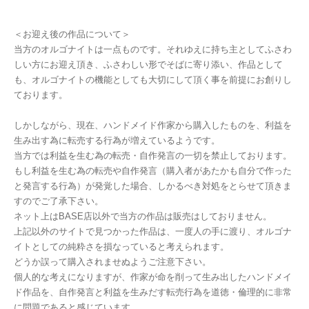
＜お迎え後の作品について＞
当方のオルゴナイトは一点ものです。それゆえに持ち主としてふさわ
しい方にお迎え頂き、ふさわしい形でそばに寄り添い、作品として
も、オルゴナイトの機能としても大切にして頂く事を前提にお創りし
ております。
しかしながら、現在、ハンドメイド作家から購入したものを、利益を
生み出す為に転売する行為が増えているようです。
当方では利益を生む為の転売・自作発言の一切を禁止しております。
もし利益を生む為の転売や自作発言（購入者があたかも自分で作った
と発言する行為）が発覚した場合、しかるべき対処をとらせて頂きま
すのでご了承下さい。
ネット上はBASE店以外で当方の作品は販売はしておりません。
上記以外のサイトで見つかった作品は、一度人の手に渡り、オルゴナ
イトとしての純粋さを損なっていると考えられます。
どうか誤って購入されませぬようご注意下さい。
個人的な考えになりますが、作家が命を削って生み出したハンドメイ
ド作品を、自作発言と利益を生みだす転売行為を道徳・倫理的に非常
に問題であると感じています。