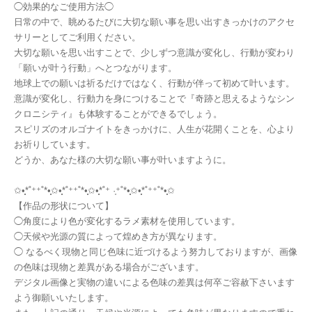
◯効果的なご使用方法◯
日常の中で、眺めるたびに大切な願い事を思い出すきっかけのアクセ
サリーとしてご利用ください。
大切な願いを思い出すことで、少しずつ意識が変化し、行動が変わり
「願いが叶う行動」へとつながります。
地球上での願いは祈るだけではなく、行動が伴って初めて叶います。
意識が変化し、行動力を身につけることで『奇跡と思えるようなシン
クロニシティ』も体験することができるでしょう。
スピリズのオルゴナイトをきっかけに、人生が花開くことを、心より
お祈りしています。
どうか、あなた様の大切な願い事が叶いますように。
✩•̩̩͙*˚⁺⁺˚*•̩̩͙✩•̩̩͙*˚⁺⁺˚*•̩̩͙✩•̩̩͙*˚⁺ ·͙⁺˚*•̩̩͙✩•̩̩͙*˚⁺⁺˚*•̩̩͙✩
【作品の形状について】
◯角度により色が変化するラメ素材を使用しています。
◯天候や光源の質によって煌めき方が異なります。
◯ なるべく現物と同じ色味に近づけるよう努力しておりますが、画像
の色味は現物と差異がある場合がございます。
デジタル画像と実物の違いによる色味の差異は何卒ご容赦下さいます
よう御願いいたします。