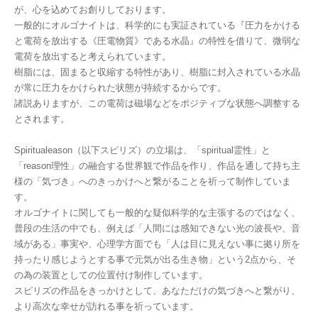
が、心を込めてお創りしております。
一般的にオルゴナイトは、科学的にも実証されている『圧力をかける
と電荷を放出する《圧電物質》である水晶』の特性を借りて、微弱な
電荷を放出すると考えられています。
樹脂には、固まると収縮する特性があり、樹脂に封入されている水晶
が常に圧力をかけられた状態が持続するからです。
諸説ありますが、この電荷は磁場などをポジティブな状態へ調整する
とされます。
Spiritualeason（以下スピリズ）の立場は、「spiritual霊性」と
「reason理性」の融合する世界観で作品を作り、作品を通して持ち主
様の「気づき」へのきっかけへと繋がることを祈って制作していま
す。
オルゴナイトに関しても一般的な疑似科学的な主張するのではなく、
普段の生活の中でも、例えば「人間には感知できない光の波長や、音
域がある」事実や、心理学方面でも「人は目に見えない事に拠り所を
持ったり感じようとする事で元気が出る生き物」という2点から、そ
の為の装置としての位置付け制作しています。
スピリズの作品をきっかけとして、あなただけの気づきへと繋がり、
より高次な幸せが訪れる事を祈っています。