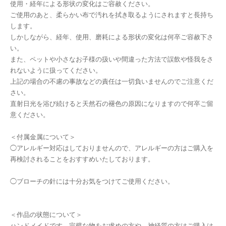
使用・経年による形状の変化はご容赦ください。
ご使用のあと、柔らかい布で汚れを拭き取るようにされますと長持ち
します。
しかしながら、経年、使用、磨耗による形状の変化は何卒ご容赦下さ
い。
また、ペットや小さなお子様の扱いや間違った方法で誤飲や怪我をさ
れないように扱ってください。
上記の場合の不慮の事故などの責任は一切負いませんのでご注意くだ
さい。
直射日光を浴び続けると天然石の褪色の原因になりますので何卒ご留
意ください。
＜付属金属について＞
◯アレルギー対応はしておりませんので、アレルギーの方はご購入を
再検討されることをおすすめいたしております。
◯ブローチの針には十分お気をつけてご使用ください。
＜作品の状態について＞
ハンドメイドです。完璧な物をお求めの方や、神経質の方はご購入は