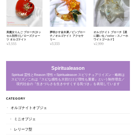
美魔女りんご ブローチ(タッ
夢咲かす金木犀／ピンブロー
オルゴナイト ブローチ【星
セル別売り)／ローズクォー
チ／オルゴナイト アクセサ
に願いを／color：スノーホ
ツ オルゴナイト
リー
ワイトゴールド】
¥3,555
¥3,333
¥2,999
Spiritualeason
Spiritual 霊性とReason 理性＝Spiritualeason スピリチュアリイズン・略称は
スピリズ／これは『スピな感性も大切だけど理性も重要』という制作理念／
現代社会の『生きづらさを生きやすくする気づき』を表現しています
CATEGORY
オルゴナイトオブジェ
ミニオブジェ
レリーフ型