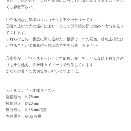
また、上記の通り、天候や光源によっても色味が異なりますので重ね
てご容赦下さい。
◯立体的なお星様のオルゴナイトアクセサリーです。
◯覗き込むと光の屈折により、まるで万華鏡の様に煌めく表情を見せ
てくれます。
それらはこの一番星に閉じ込めた、世界で一つの景色。持ち主様だけ
が見ることが出来る唯一無二の世界をお楽しみ下さい。
◯水晶が、パワーストーンとして厄祓いをして、どんなに困難な道の
りも乗り越え、夢が叶うイメージで制作しています。
あなたの尊くて大切な夢が叶いますように。
＜オルゴナイト本体サイズ＞
縦幅最大：約28mm
横幅最大：約28mm
厚み最大：約15mm程度
本体重さ：約8g 程度