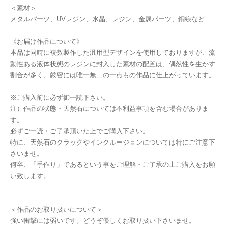
＜素材＞
メタルパーツ、UVレジン、水晶、レジン、金属パーツ、銅線など
《お届け作品について》
本品は同時に複数製作した汎用型デザインを使用しておりますが、流
動性ある液体状態のレジンに封入した素材の配置は、偶然性を生かす
割合が多く、厳密には唯一無二の一点もの作品に仕上がっています。
※ご購入前に必ず御一読下さい。
注）作品の状態・天然石については不利益事項を含む場合がありま
す。
必ずご一読・ご了承頂いた上でご購入下さい。
特に、天然石のクラックやインクルージョンについては特にご注意下
さいませ。
何卒、「手作り」であるという事をご理解・ご了承の上ご購入をお願
い致します。
＜作品のお取り扱いについて＞
強い衝撃には弱いです。どうぞ優しくお取り扱い下さいませ。