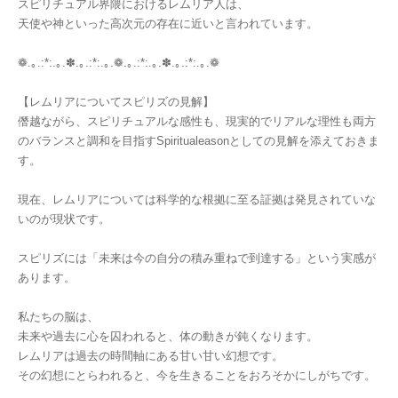
スピリチュアル界隈におけるレムリア人は、
天使や神といった高次元の存在に近いと言われています。
❁.｡.:*:.｡.✽.｡.:*:.｡.❁.｡.:*:.｡.✽.｡.:*:.｡.❁
【レムリアについてスピリズの見解】
僭越ながら、スピリチュアルな感性も、現実的でリアルな理性も両方
のバランスと調和を目指すSpiritualeasonとしての見解を添えておきま
す。
現在、レムリアについては科学的な根拠に至る証拠は発見されていな
いのが現状です。
スピリズには「未来は今の自分の積み重ねで到達する」という実感が
あります。
私たちの脳は、
未来や過去に心を囚われると、体の動きが鈍くなります。
レムリアは過去の時間軸にある甘い甘い幻想です。
その幻想にとらわれると、今を生きることをおろそかにしがちです。