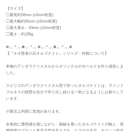
【サイズ】
◯最長約58mm (±5mm程度)
◯最大幅約55mm (±5mm程度)
◯最大厚み：43mm (±5mm程度)
◯重さ：約106g
❁.｡.:*:.｡.✽.｡.:*:.｡.❁.｡.:*:.｡.✽.｡.:*:.｡.❁
【『ネオ賢者の石オルゴナイト』シリーズ・外観について】
本物のアンダラクリスタルからオリジナルのモールドを作り成形しま
した。
スピリズのアンダラクリスタル型で作ったオルゴナイトは、マインド
フルネスの状態を自分で作り出し続ける一助となるようにお創りして
います。
※製法上内部に気泡があります。
全体的に透明感を残しながら、銅線を巻いたオルゴナイトの軸と、高
透明度のブラジル産高品質水晶さざれ、ヒマラヤ水晶、モロッコ産晶