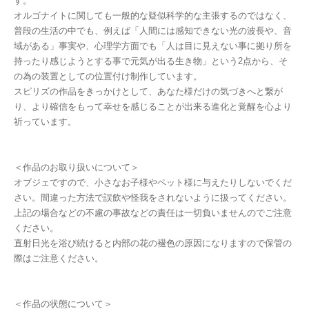
す。
オルゴナイトに関しても一般的な疑似科学的な主張するのではなく、
普段の生活の中でも、例えば「人間には感知できない光の波長や、音
域がある」事実や、心理学方面でも「人は目に見えない事に拠り所を
持ったり感じようとする事で元気が出る生き物」という2点から、そ
の為の装置としての位置付け制作しています。
スピリズの作品をきっかけとして、あなた様だけの気づきへと繋が
り、より確信をもって幸せを感じることが出来る進化と覚醒を心より
祈っています。
＜作品のお取り扱いについて＞
オブジェですので、小さなお子様やペット様に与えたりしないでくだ
さい。間違った方法で誤飲や怪我をされないように扱ってください。
上記の場合などの不慮の事故などの責任は一切負いませんのでご注意
ください。
直射日光を浴び続けると内部の花の褪色の原因になりますので保管の
際はご注意ください。
＜作品の状態について＞