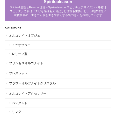
Spiritualeason
Spiritual 霊性とReason 理性＝Spiritualeason スピリチュアリイズン・略称は
スピリズ／これは『スピな感性も大切だけど理性も重要』という制作理念／
現代社会の『生きづらさを生きやすくする気づき』を表現しています
CATEGORY
オルゴナイトオブジェ
ミニオブジェ
レリーフ型
プリンセスオルゴナイト
ブレスレット
フラワーオルゴナイトクリスタル
オルゴナイトアクセサリー
ペンダント
リング