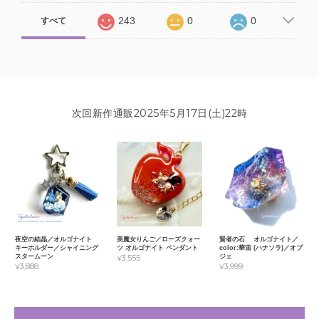
243
0
0
すべて
次回新作通販2025年5月17日(土)22時
夜空の結晶／オルゴナイト
美魔女りんご／ローズクォー
賢者の石 オルゴナイト／
キーホルダー／シャイニング
ツ オルゴナイト ペンダント
color:華宙 (ハナソラ)／オブ
スタームーン
ジェ
¥3,555
¥3,888
¥3,999