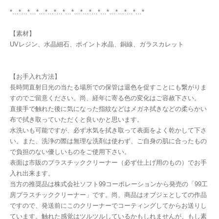
*…*…*…*…*…*…*…*…*…*…*…*…*…*…*…*
【素材】
UVレジン、水晶細石、ポイント水晶、銅線、ガラスカレット
【お手入れ方法】
長時間直射日光の当たる場所での保管は退色を促すことにも繋がりま
すのでご留意ください。尚、経年に寄る色の変化はご容赦下さい。
直接手で触れた後に気になった指紋などはメガネ拭きなどの柔らかい
布で拭き取っていただくと良いかと思います。
水洗いも可能ですが、必ず水気を拭き取って表面をよく乾かして下さ
い。また、洗浄の際は無理な洗剤は使わず、ご自身の肌に合ったもの
で負担のない優しいものをご使用下さい。
表面は市販のプラスチッククリーナー（必ず仕上げ用のもの）でお手
入れ出来ます。
当方の推奨品は株式会社ソフト99コーポレーションから発売の「99工
房プラスチッククリーナー」です。尚、商品はオブジェとしての作品
ですので、発送前にこのクリーナーでコーティングしてからお送りし
ています。触れた感覚はツルツルしているかもしれませんが、もし素