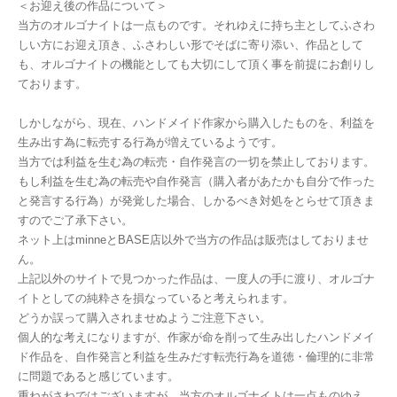
＜お迎え後の作品について＞
当方のオルゴナイトは一点ものです。それゆえに持ち主としてふさわ
しい方にお迎え頂き、ふさわしい形でそばに寄り添い、作品として
も、オルゴナイトの機能としても大切にして頂く事を前提にお創りし
ております。
しかしながら、現在、ハンドメイド作家から購入したものを、利益を
生み出す為に転売する行為が増えているようです。
当方では利益を生む為の転売・自作発言の一切を禁止しております。
もし利益を生む為の転売や自作発言（購入者があたかも自分で作った
と発言する行為）が発覚した場合、しかるべき対処をとらせて頂きま
すのでご了承下さい。
ネット上はminneとBASE店以外で当方の作品は販売はしておりませ
ん。
上記以外のサイトで見つかった作品は、一度人の手に渡り、オルゴナ
イトとしての純粋さを損なっていると考えられます。
どうか誤って購入されませぬようご注意下さい。
個人的な考えになりますが、作家が命を削って生み出したハンドメイ
ド作品を、自作発言と利益を生みだす転売行為を道徳・倫理的に非常
に問題であると感じています。
重ねがさねではございますが、当方のオルゴナイトは一点ものゆえ、