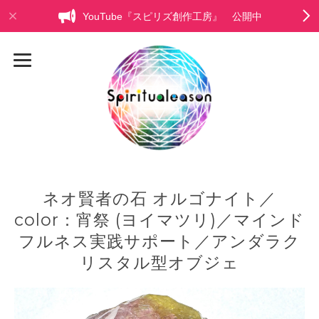
YouTube『スピリズ創作工房』 公開中
ネオ賢者の石 オルゴナイト／
color：宵祭 (ヨイマツリ)／マインド
フルネス実践サポート／アンダラク
リスタル型オブジェ