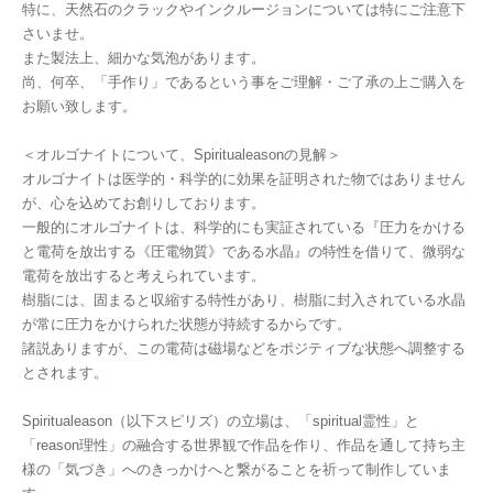
特に、天然石のクラックやインクルージョンについては特にご注意下
さいませ。
また製法上、細かな気泡があります。
尚、何卒、「手作り」であるという事をご理解・ご了承の上ご購入を
お願い致します。
＜オルゴナイトについて、Spiritualeasonの見解＞
オルゴナイトは医学的・科学的に効果を証明された物ではありません
が、心を込めてお創りしております。
一般的にオルゴナイトは、科学的にも実証されている『圧力をかける
と電荷を放出する《圧電物質》である水晶』の特性を借りて、微弱な
電荷を放出すると考えられています。
樹脂には、固まると収縮する特性があり、樹脂に封入されている水晶
が常に圧力をかけられた状態が持続するからです。
諸説ありますが、この電荷は磁場などをポジティブな状態へ調整する
とされます。
Spiritualeason（以下スピリズ）の立場は、「spiritual霊性」と
「reason理性」の融合する世界観で作品を作り、作品を通して持ち主
様の「気づき」へのきっかけへと繋がることを祈って制作していま