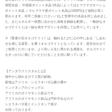
洞型水晶 、中国産ポイント水晶 (作品によってはヒマラヤガネーシュ
ポイント水晶 ／※ヒマラヤ産ポイント水晶は1000円ほど値段が高く
変わります。何卒ご容赦ください／)など世界中の水晶を封じ込めまし
た。またエネルギー状態に合わせた渦巻き銅線を配置し、一般的なオ
ルゴナイトとは一線を画すデザインを目指してお作りしています。
※《賢者の石オルゴナイト》は、触れるたびに心の中にある「しあわ
せを感じる器官」を養うオルゴナイトとなっています。是非合わせて
ご使用くださいませ。より良い人生に導かれる感覚を、オルゴナイト
をきっかけに感じていただけることを切に願っています。
【アンダラクリスタルとは】
地中から採れるガラス質の鉱物。
産地はアメリカ・シエラネバダ山脈の麓や
インドネシアのジャングル
アフリカのダイヤモンド鉱山です。
アフリカのダイヤモンド鉱山は門外不出なので
シエラネバダ産とインドネシア産が
出回っております。