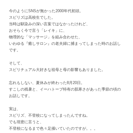
今のようにSNSが無かった2000年代初頭。
スピリズは高校生でした。
当時は馴染みの深い言葉ではなかったけれど、
おそらく今で言う「レイキ」に、
物理的な「マッサージ」を組み合わせた、
いわゆる
『癒しサロン』の老夫婦に捕まってしまった時のお話し
です。
そして、
スピリチュアル大好きな祖母と母の影響もありました。
忘れもしない、夏休みが終わった8月20日。
すこしの残暑と、イーハトーブ特有の
肌寒さがあった季節の頃の
お話しです。
実は、
スピリズ、不登校になってしまったんですね。
でも現密に言うと、
不登校になるまで色々足掻いていたのですが。。。