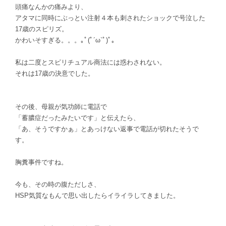
頭痛なんかの痛みより、
アタマに同時にぶっとい注射４本も刺されたショックで号泣した
17歳のスピリズ。
かわいそすぎる。。。｡ﾟ(ﾟ´ω`ﾟ)ﾟ｡
私は二度とスピリチュアル商法には惑わされない。
それは
17歳の決意でした。
その後、母親が気功師に電話で
「蓄膿症だったみたいです」と伝えたら、
「あ、そうですかぁ」とあっけない返事で電話が切れたそうで
す。
胸糞事件ですね。
今も、その時の腹ただしさ、
HSP気質なもんで思い出したらイライラしてきました。