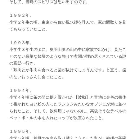
そして、当時のスピリズは思い出すのです。
１９９２年。
小学２年生の頃、
東京から偉い風水師を呼んで、家の間取りを見
てもらっていたこと。
１９９３年。
小学生３年生の頃に、奥羽山脈の山の中に家族で出かけ、見たこ
とのない豪華な祭壇のような飾りで玄関が埋め尽くされている謎
の豪邸へ行き、
「鶏肉とか牛肉を食べると歯が抜けてしまうんです」と宣う、歯
のないおっさんに会ったこと。
１９９４年。
小学４年頃に茶の間に据え置かれた【波動】と青地に金色の書体
で書かれた白い粉の入ったランタンみたいなオブジェが対に並べ
られたこと。そして、飲料用じゃないのに、高級そうなラベルの
ペットボトルの水を入れたコップが設置されたこと。
１９９５年。
小学５年頃。
神棚のお水を取り替えようとした私が、神棚の
茶碗