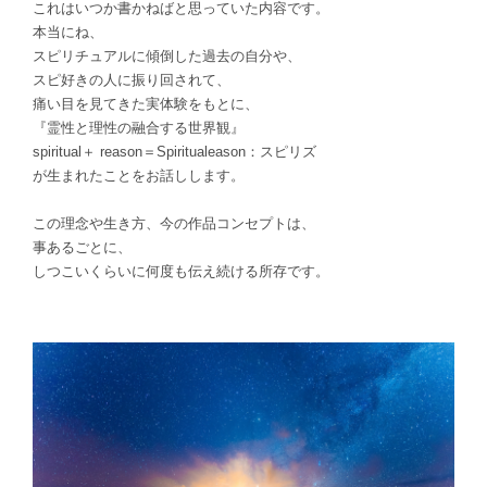
これはいつか書かねばと思っていた内容です。
本当にね、
スピリチュアルに傾倒した過去の自分や、
スピ好きの人に振り回されて、
痛い目を見てきた実体験をもとに、
『霊性と理性の融合する世界観』
spiritual＋ reason＝Spiritualeason：スピリズ
が生まれたことをお話しします。
この理念や生き方、今の作品コンセプトは、
事あるごとに、
しつこいくらいに何度も伝え続ける所存です。