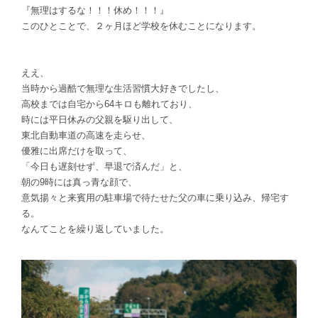
『無理はするな！！！休め！！！』
このひとことで、２ヶ月ほど学校を休むことになります。
ええ、
当時から過酷で無理な生活習慣大好きでしたし、
高校までは
自宅から64キロも離れており、
時には平日休みの父親を駆り出して、
東北自動車道の高速を走らせ、
優雅に出席だけを取って、
「今日も遅刻せず、早退で済んだ」と、
朝の9時には真っ青な顔で、
意気揚々と来賓用の
駐車場で待たせた父の車に乗り込み、
帰宅す
る。
なんてことを繰り返していました。