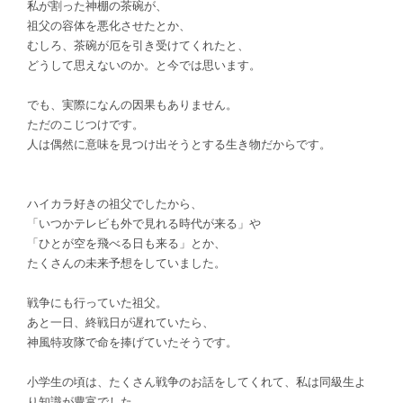
私が割った神棚の茶碗が、
祖父の容体を悪化させたとか、
むしろ、茶碗が厄を引き受けてくれたと、
どうして思えないのか。と今では思います。
でも、実際になんの因果もありません。
ただのこじつけです。
人
は偶然に意味を見つけ出そうとする生き物だからです。
ハイカラ好きの祖父でしたから、
「いつかテレビも外で見れる時代が来る」や
「ひとが空を飛べる日も来る」とか、
たくさんの未来予想をしていました。
戦争にも行っていた祖父。
あと一日、終戦日が遅れていたら、
神風特攻隊で命を捧げていたそうです。
小学生の頃は、たくさん戦争のお話をしてくれて、私は同級生よ
り知識が豊富でした。