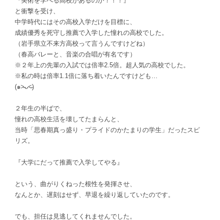
『美術を学べる高校があるのか！！！』
と衝撃を受け、
中学時代にはその高校入学だけを目標に、
成績優秀を死守し推薦で入学した憧れの高校でした。
（岩手県立不来方高校って言うんですけどね）
（春高バレーと、音楽の合唱が有名です）
※２年上の先輩の入試では倍率2.5倍。超人気の高校でした。
※私の時は倍率1.1倍に落ち着いたんですけども…
(๑˃̵ᴗ˂̵)
２年生の半ばで、
憧れの高校生活を壊してたまらんと、
当時「思春期真っ盛り・プライドのかたまりの学生」だったスピ
リズ。
『大学にだって推薦で入学してやる』
という、曲がりくねった根性を発揮させ、
なんとか、遅刻はせず、早退を繰り返していたのです。
でも、担任は見逃してくれませんでした。