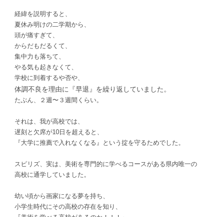
経緯を説明すると、
夏休み明けの二学期から、
頭が痛すぎて、
からだもだるくて、
集中力も落ちて、
やる気も起きなくて、
学校に到着するや否や、
体調不良を理由に『早退』を繰り返していました。
たぶん、２週〜３週間くらい。
それは、我が高校では、
遅刻と欠席が10日を超えると、
『大学に推薦で入れなくなる』という掟を守るためでした。
スピリズ、実は、
美術を専門的に学べるコースがある県内唯一の
高校に通学していました。
幼い頃から画家になる夢を持ち、
小学生時代にその高校の存在を知り、