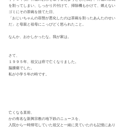
を割ってしまい、しっかり片付けて、掃除機もかけて、燃えない
ゴミにその茶碗を捨てた日、
「おじいちゃんの容態が悪化したのは茶碗を割ったあんたのせい
だ」と母親と祖母にこっぴどく怒られたこと。
なんか、おかしかったな。我が家は。
さて、
１９９５年、祖父は癌で亡くなりました。
脳腫瘍でした。
私が小学５年の時です。
亡くなる直前、
かの有名な新興宗教の地下鉄のニュースを、
入院から一時帰宅していた祖父と一緒に見ていたのも記憶にあり