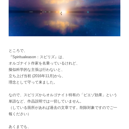
ところで、
『Spiritualeason：スピリズ』は、
オルゴナイト作家を名乗っているけれど、
擬似科学的な主張は行わないと、
立ち上げ当初 (2016年11月)から
、
理念として守って来ました。
なので、スピリズからオルゴナイト特有の「ピエゾ効果」という
単語など、
作品説明では一切していません。
（している箇所があれば過去の文章です。削除対象ですのでご一
報ください）
あくまでも、