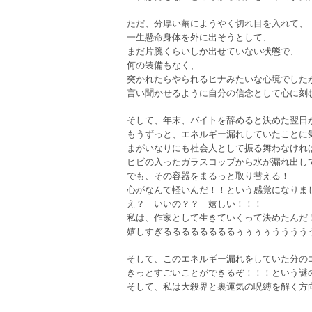
ただ、分厚い繭にようやく切れ目を入れて、
一生懸命身体を外に出そうとして、
まだ片腕くらいしか出せていない状態で、
何の装備もなく、
突かれたらやられるヒナみたいな心境でした
言い聞かせるように自分の信念として心に刻
そして、年末、バイトを辞めると決めた翌日
もうずっと、エネルギー漏れしていたことに
まがいなりにも社会人として振る舞わなけれ
ヒビの入ったガラスコップから水が漏れ出し
でも、その容器をまるっと取り替える！
心がなんて軽いんだ！！という感覚になりま
え？ いいの？？ 嬉しい！！！
私は、作家として生きていくって決めたんだ
嬉しすぎるるるるるるるるぅぅぅぅうううう
そして、このエネルギー漏れをしていた分の
きっとすごいことができるぞ！！！という謎
そして、私は大殺界と裏運気の呪縛を解く方向