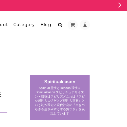
out
Category
Blog
Spiritualeason
Spiritual 霊性とReason 理性＝
ミ
Spiritualeason スピリチュアリイズ
ン・略称はスピリズ／これは『スピ
な感性も大切だけど理性も重要』と
いう制作理念／現代社会の『生きづ
らさを生きやすくする気づき』を表
現しています